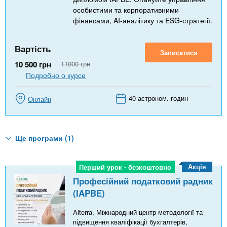
особистими та корпоративними
фінансами, AI-аналітику та ESG-стратегії.
Вартість
Записатися
10 500
грн
11000
грн
Подробно о курсе
40 астроном. годин
Онлайн
Ще програми (1)
Акція
Перший урок - безкоштовно
Перший урок - безкоштовно
Професійний податковий радник
(IAPBE)
Alterra, Міжнародний центр методології та
підвищення кваліфікації бухгалтерів,