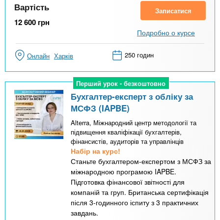
Вартість
Записатися
12 600
грн
Подробно о курсе
250 годин
Онлайн
Харків
Перший урок - безкоштовно
Перший урок - безкоштовно
Бухгалтер-експерт з обліку за
МСФЗ (IAPBE)
Alterra, Міжнародний центр методології та
підвищення кваліфікації бухгалтерів,
фінансистів, аудиторів та управлінців
Набір на курс!
Станьте бухгалтером-експертом з МСФЗ за
міжнародною програмою IAPBE.
Підготовка фінансової звітності для
компаній та груп. Британська сертифікація
після 3-годинного іспиту з 3 практичних
завдань.