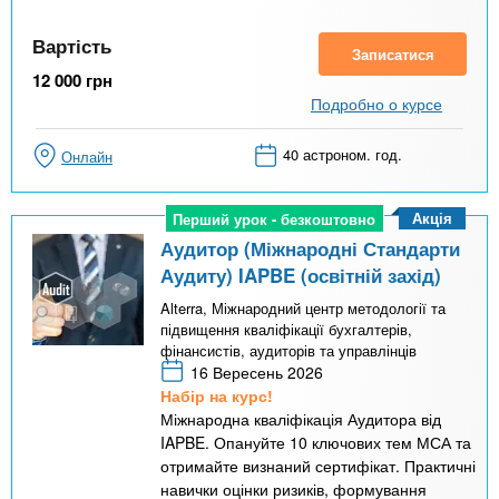
Вартість
Записатися
12 000
грн
Подробно о курсе
40 астроном. год.
Онлайн
Акція
Перший урок - безкоштовно
Перший урок - безкоштовно
Аудитор (Міжнародні Стандарти
Аудиту) IAPBE (освітній захід)
Alterra, Міжнародний центр методології та
підвищення кваліфікації бухгалтерів,
фінансистів, аудиторів та управлінців
16 Вересень 2026
Набір на курс!
Міжнародна кваліфікація Аудитора від
IAPBE. Опануйте 10 ключових тем МСА та
отримайте визнаний сертифікат. Практичні
навички оцінки ризиків, формування