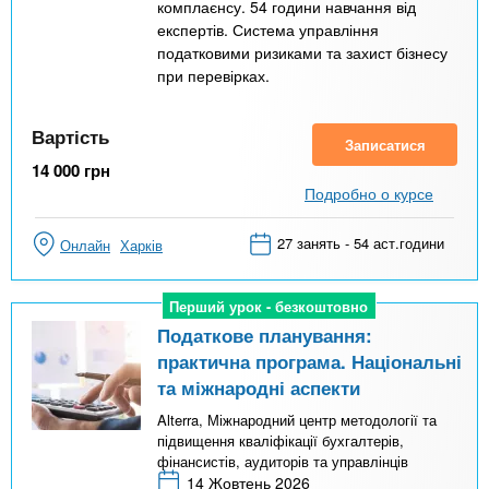
комплаєнсу. 54 години навчання від
експертів. Система управління
податковими ризиками та захист бізнесу
при перевірках.
Вартість
Записатися
14 000
грн
Подробно о курсе
27 занять - 54 аст.години
Онлайн
Харків
Перший урок - безкоштовно
Перший урок - безкоштовно
Податкове планування:
практична програма. Національні
та міжнародні аспекти
Alterra, Міжнародний центр методології та
підвищення кваліфікації бухгалтерів,
фінансистів, аудиторів та управлінців
14 Жовтень 2026