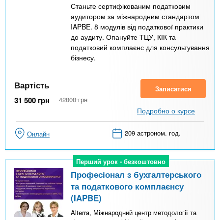
Станьте сертифікованим податковим
аудитором за міжнародним стандартом
IAPBE. 8 модулів від податкової практики
до аудиту. Опануйте ТЦУ, КІК та
податковий комплаєнс для консультування
бізнесу.
Вартість
Записатися
31 500
грн
42000
грн
Подробно о курсе
209 астроном. год.
Онлайн
Перший урок - безкоштовно
Перший урок - безкоштовно
Професіонал з бухгалтерського
та податкового комплаєнсу
(IAPBE)
Alterra, Міжнародний центр методології та