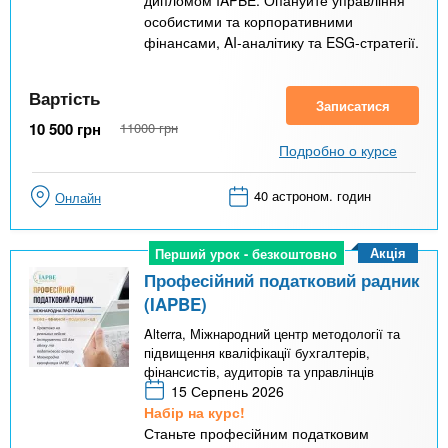
дипломом IAPBE. Опануйте управління
особистими та корпоративними
фінансами, AI-аналітику та ESG-стратегії.
Вартість
Записатися
10 500
грн
11000
грн
Подробно о курсе
40 астроном. годин
Онлайн
Акція
Перший урок - безкоштовно
Перший урок - безкоштовно
Професійний податковий радник
(IAPBE)
Alterra, Міжнародний центр методології та
підвищення кваліфікації бухгалтерів,
фінансистів, аудиторів та управлінців
15 Серпень 2026
Набір на курс!
Станьте професійним податковим