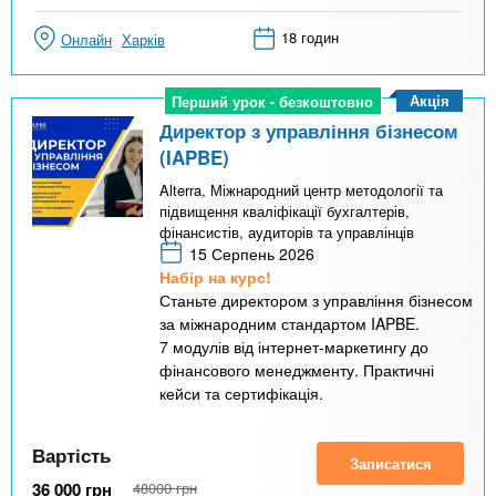
18 годин
Онлайн
Харків
Акція
Перший урок - безкоштовно
Перший урок - безкоштовно
Директор з управління бізнесом
(IAPBE)
Alterra, Міжнародний центр методології та
підвищення кваліфікації бухгалтерів,
фінансистів, аудиторів та управлінців
15 Серпень 2026
Набір на курс!
Станьте директором з управління бізнесом
за міжнародним стандартом IAPBE.
7 модулів від інтернет-маркетингу до
фінансового менеджменту. Практичні
кейси та сертифікація.
Вартість
Записатися
36 000
грн
48000
грн