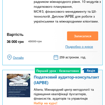
радником міжнародного рівня. 10 модулів з
податкового планування,
МСФЗ, фінансового менеджменту та ШІ-
технологій. Диплом IAPBE для роботи з
українськими та міжнародними клієнтами.
Вартість
Записатися
36 000
грн
48000
грн
Подробно о курсе
259 астроном. год.
Онлайн
Акція
Перший урок - безкоштовно
Перший урок - безкоштовно
Податковий аудитор-консультант
(IAPBE)
Alterra, Міжнародний центр методології та
підвищення кваліфікації бухгалтерів,
фінансистів, аудиторів та управлінців
Набір на курс!