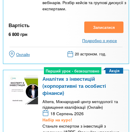
вебінарів. Розбір кейсів та групові дискусії з
експертами.
Вартість
Записатися
6 800
грн
Подробно о курсе
20 астроном. год.
Онлайн
Акція
Перший урок - безкоштовно
Перший урок - безкоштовно
Аналітик з інвестицій
(корпоративні та особисті
фінанси)
Alterra, Міжнародний центр методології та
підвищення кваліфікації (Онлайн)
18 Серпень 2026
Набір на курс!
Станьте експертом з інвестицій з