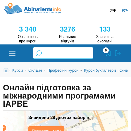
A
П
Д
е
укр
|
рус
о
b
р
в
е
3 340
3276
133
й
і
i
т
д
Оголошень
Реальних
Заявки за
и
про курси
відгуків
сьогодні
н
д
t
0
о
и
о
к
u
с
В
Н
Абітурієнту
Головна
Курси
Онлайн
Професійні курси
Курси бухгалтерів і фінан
»
»
»
»
н
и
о
а
r
є
в
Онлайн підготовка за
в
ЗВО (ВНЗ)
т
н
міжнародними програмами
у
ч
i
о
т
IAPBE
г
а
Коледжі
о
л
e
м
Знайдено 28 діючих наборів
ь
а
Курси
т
н
Показати карту