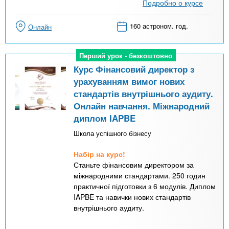
Подробно о курсе
160 астроном. год.
Онлайн
Перший урок - безкоштовно
Перший урок - безкоштовно
Курс Фінансовий директор з
урахуванням вимог нових
стандартів внутрішнього аудиту.
Онлайн навчання. Міжнародний
диплом IAPBE
Школа успішного бізнесу
Набір на курс!
Станьте фінансовим директором за
міжнародними стандартами. 250 годин
практичної підготовки з 6 модулів. Диплом
IAPBE та навички нових стандартів
внутрішнього аудиту.