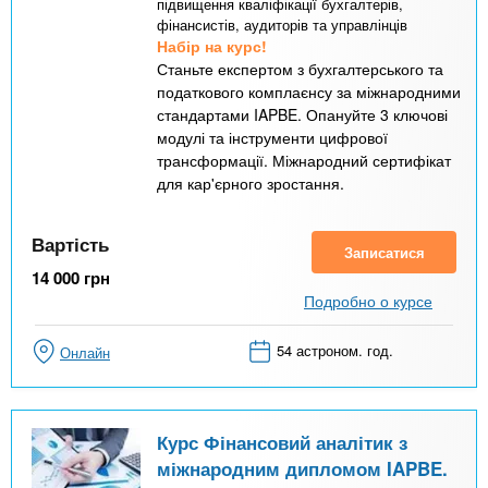
підвищення кваліфікації бухгалтерів,
фінансистів, аудиторів та управлінців
Набір на курс!
Станьте експертом з бухгалтерського та
податкового комплаєнсу за міжнародними
стандартами IAPBE. Опануйте 3 ключові
модулі та інструменти цифрової
трансформації. Міжнародний сертифікат
для кар'єрного зростання.
Вартість
Записатися
14 000
грн
Подробно о курсе
54 астроном. год.
Онлайн
Курс Фінансовий аналітик з
міжнародним дипломом IAPBE.