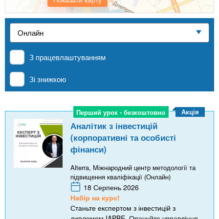
n
е
и
р
Приватні школи
х
t
і
а
з
л
MBA
а
s
у
З працевлаштуванням
к
.
л
Онлайн курси
Зі знижкою
а
i
д
За кордоном
Акція
Перший урок - безкоштовно
Перший урок - безкоштовно
і
Аналітик з інвестицій
n
в
(корпоративні та особисті
фінанси)
f
Alterra, Міжнародний центр методології та
підвищення кваліфікації (Онлайн)
o
18 Серпень 2026
Набір на курс!
Станьте експертом з інвестицій з
дипломом IAPBE. Опануйте управління