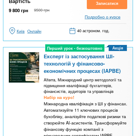
Вартість
Записатися
9 800
грн
9500
грн
Подробно о курсе
40 астроном. год.
Київ
Онлайн
Акція
Перший урок - безкоштовно
Перший урок - безкоштовно
Експерт із застосування ШІ-
технологій у фінансово-
економічних процесах (IAPBE)
Alterra, Міжнародний центр методології та
підвищення кваліфікації бухгалтерів,
фінансистів, аудиторів та управлінців
Набір на курс!
Міжнародна кваліфікація з ШІ у фінансах.
Автоматизуйте 11 ключових процесів
бухобліку, аналізуйте податкові ризики та
створюйте AI-асистентів. Трансформуйте
фінансову функцію компанії з
міжнародним сертифікатом IAPBE.