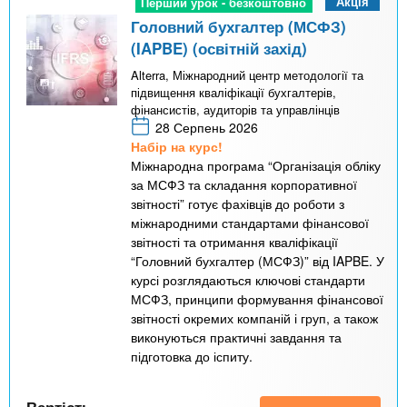
Акція
Перший урок - безкоштовно
Перший урок - безкоштовно
Головний бухгалтер (МСФЗ)
(IAPBE) (освітній захід)
Alterra, Міжнародний центр методології та
підвищення кваліфікації бухгалтерів,
фінансистів, аудиторів та управлінців
28 Серпень 2026
Набір на курс!
Міжнародна програма “Організація обліку
за МСФЗ та складання корпоративної
звітності” готує фахівців до роботи з
міжнародними стандартами фінансової
звітності та отримання кваліфікації
“Головний бухгалтер (МСФЗ)” від IAPBE. У
курсі розглядаються ключові стандарти
МСФЗ, принципи формування фінансової
звітності окремих компаній і груп, а також
виконуються практичні завдання та
підготовка до іспиту.