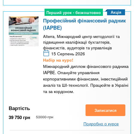
Акція
Перший урок - безкоштовно
Перший урок - безкоштовно
Професійний фінансовий радник
(IAPBE)
Alterra, Міжнародний центр методології та
підвищення кваліфікації бухгалтерів,
фінансистів, аудиторів та управлінців
15 Серпень 2026
Набір на курс!
Міжнародний диплом фінансового радника
IAPBE. Опануйте управління
корпоративними фінансами, інвестиційний
аналіз та ШІ-технології. Працюйте в Україні
та за кордоном.
Вартість
Записатися
39 750
грн
53000
грн
Подробно о курсе