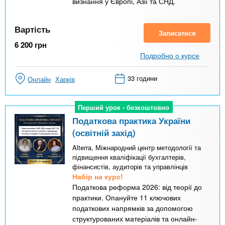
визнання у Європі, Азії та СНД.
Вартість
Записатися
6 200
грн
Подробно о курсе
33 години
Онлайн
Харків
Перший урок - безкоштовно
Перший урок - безкоштовно
Податкова практика України
(освітній захід)
Alterra, Міжнародний центр методології та
підвищення кваліфікації бухгалтерів,
фінансистів, аудиторів та управлінців
Набір на курс!
Податкова реформа 2026: від теорії до
практики. Опануйте 11 ключових
податкових напрямків за допомогою
структурованих матеріалів та онлайн-