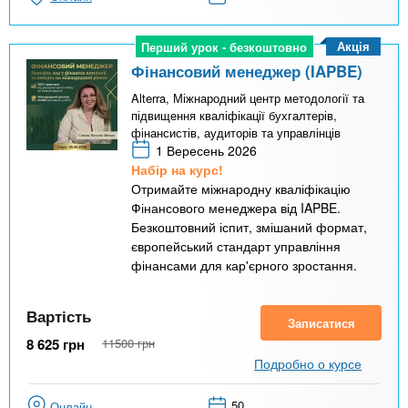
Акція
Перший урок - безкоштовно
Перший урок - безкоштовно
Фінансовий менеджер (IAPBE)
Alterra, Міжнародний центр методології та
підвищення кваліфікації бухгалтерів,
фінансистів, аудиторів та управлінців
1 Вересень 2026
Набір на курс!
Отримайте міжнародну кваліфікацію
Фінансового менеджера від IAPBE.
Безкоштовний іспит, змішаний формат,
європейський стандарт управління
фінансами для кар'єрного зростання.
Вартість
Записатися
8 625
грн
11500
грн
Подробно о курсе
50
Онлайн