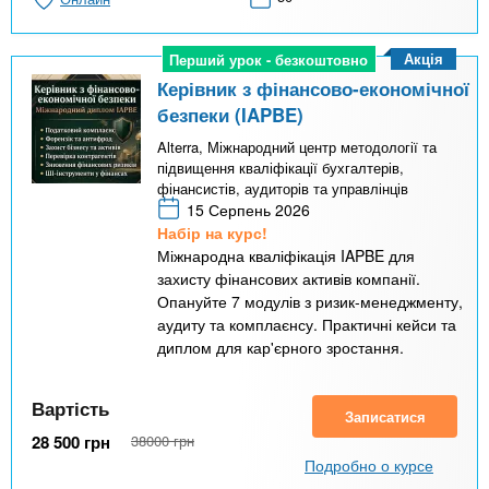
Акція
Перший урок - безкоштовно
Перший урок - безкоштовно
Керівник з фінансово-економічної
безпеки (IAPBE)
Alterra, Міжнародний центр методології та
підвищення кваліфікації бухгалтерів,
фінансистів, аудиторів та управлінців
15 Серпень 2026
Набір на курс!
Міжнародна кваліфікація IAPBE для
захисту фінансових активів компанії.
Опануйте 7 модулів з ризик-менеджменту,
аудиту та комплаєнсу. Практичні кейси та
диплом для кар'єрного зростання.
Вартість
Записатися
28 500
грн
38000
грн
Подробно о курсе