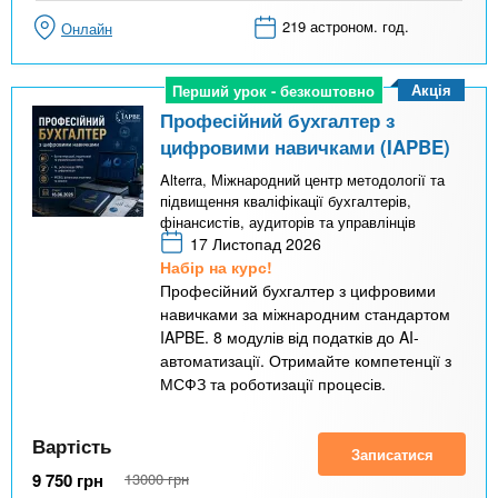
219 астроном. год.
Онлайн
Акція
Перший урок - безкоштовно
Перший урок - безкоштовно
Професійний бухгалтер з
цифровими навичками (IAPBE)
Alterra, Міжнародний центр методології та
підвищення кваліфікації бухгалтерів,
фінансистів, аудиторів та управлінців
17 Листопад 2026
Набір на курс!
Професійний бухгалтер з цифровими
навичками за міжнародним стандартом
IAPBE. 8 модулів від податків до AI-
автоматизації. Отримайте компетенції з
МСФЗ та роботизації процесів.
Вартість
Записатися
9 750
грн
13000
грн