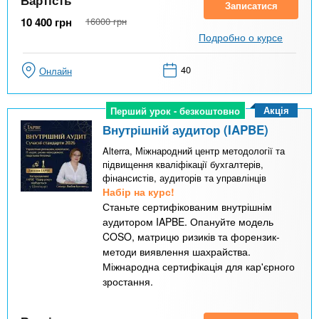
Вартість
Записатися
10 400
грн
16000
грн
Подробно о курсе
40
Онлайн
Акція
Перший урок - безкоштовно
Перший урок - безкоштовно
Внутрішній аудитор (IAPBE)
Alterra, Міжнародний центр методології та
підвищення кваліфікації бухгалтерів,
фінансистів, аудиторів та управлінців
Набір на курс!
Станьте сертифікованим внутрішнім
аудитором IAPBE. Опануйте модель
COSO, матрицю ризиків та форензик-
методи виявлення шахрайства.
Міжнародна сертифікація для кар'єрного
зростання.