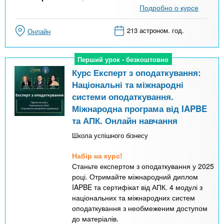
Подробно о курсе
213 астроном. год.
Онлайн
Перший урок - безкоштовно
Перший урок - безкоштовно
Курс Експерт з оподаткування:
Національні та міжнародні
системи оподаткування.
Міжнародна програма від IAPBE
та АПК. Онлайн навчання
Школа успішного бізнесу
Набір на курс!
Станьте експертом з оподаткування у 2025
році. Отримайте міжнародний диплом
IAPBE та сертифікат від АПК. 4 модулі з
національних та міжнародних систем
оподаткування з необмеженим доступом
до матеріалів.