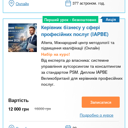
377 астроном. год.
Онлайн
Акція
Перший урок - безкоштовно
Перший урок - безкоштовно
Керівник бізнесу у сфері
професійних послуг (IAPBE)
Alterra, Міжнародний центр методології та
підвищення кваліфікації (Онлайн)
Набір на курс!
Від експерта до власника: системне
управління аутсорсингом та консалтингом
за стандартом PSM. Диплом IAPBE
Великобританії для керівників професійних
послуг.
Вартість
Записатися
12 000
грн
16000
грн
Подробно о курсе
30