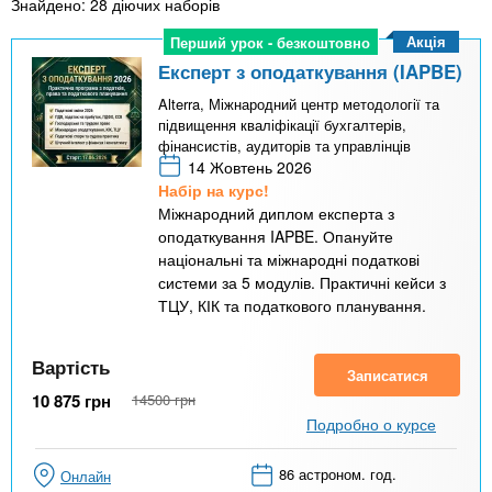
Знайдено: 28 діючих наборів
Акція
Перший урок - безкоштовно
Перший урок - безкоштовно
Експерт з оподаткування (IAPBE)
Alterra, Міжнародний центр методології та
підвищення кваліфікації бухгалтерів,
фінансистів, аудиторів та управлінців
14 Жовтень 2026
Набір на курс!
Міжнародний диплом експерта з
оподаткування IAPBE. Опануйте
національні та міжнародні податкові
системи за 5 модулів. Практичні кейси з
ТЦУ, КІК та податкового планування.
Вартість
Записатися
10 875
грн
14500
грн
Подробно о курсе
86 астроном. год.
Онлайн