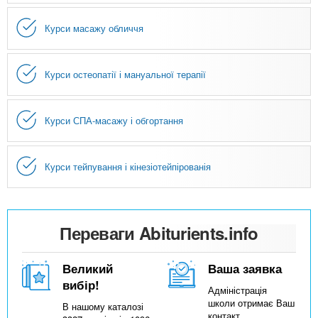
Курси масажу обличчя
Курси остеопатії і мануальної терапії
Курси СПА-масажу і обгортання
Курси тейпування і кінезіотейпірованія
Переваги Abiturients.info
Великий
Ваша заявка
вибір!
Адміністрація
школи отримає Ваш
В нашому каталозі
контакт.