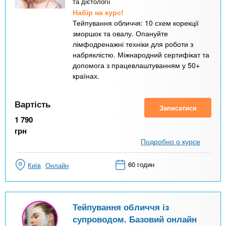
та дієтології
Набір на курс!
Тейпування обличчя: 10 схем корекції
зморшок та овалу. Опануйте
лімфодренажні техніки для роботи з
набряклістю. Міжнародний сертифікат та
допомога з працевлаштуванням у 50+
країнах.
Вартість
Записатися
1 790
грн
Подробно о курсе
60 годин
Київ
Онлайн
Тейпування обличчя із
супроводом. Базовий онлайн