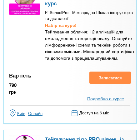
курс
FitSchoolPro - Міжнародна Школа інструкторів
та дієтології
Набір на курс!
Тейпування обличчя: 12 аплікацій для
омолодження та корекції овалу. Опануйте
лімфодренажні схеми та техніки роботи з
віковими змінами. Міжнародний сертифікат
та допомога з працевлаштуванням.
Вартість
Записатися
790
грн
Подробно о курсе
Доступ на 6 міс
Київ
Онлайн
Тейпування тіла PRO рівень із