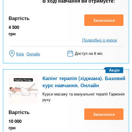
В ході навчання ви отримуєте:
Вартість
Записатися
4 500
грн
Подробно о курсе
Доступ на 6 міс
Київ
Онлайн
Акція
Капінг терапія (хіджама). Базовий
курс навчання. Онлайн
Курси масажу та мануальної терапії Гармонія
руху
Вартість
Записатися
10 000
грн