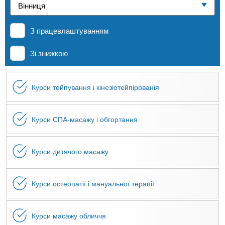
n
е
и
р
Приватні школи
х
t
і
З працевлаштуванням
а
з
л
MBA
а
s
Зі знижкою
у
к
.
л
Онлайн курси
Курси тейпування і кінезіотейпірованія
а
i
д
За кордоном
і
Курси СПА-масажу і обгортання
n
в
Курси дитячого масажу
f
Курси остеопатії і мануальної терапії
o
Курси масажу обличчя