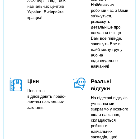
3327 курсів від 1096
Найближчим
навчальних центрів
робочий час з Вами
України. Вибирайте
зв'яжуться,
кращих!
розкажуть
детальніше про
навчання і якщо
Вам все підійде,
запишуть Вас в
найближчу групу
або на
індивідуальне
навчання!
Ціни
Реальні
відгуки
Повністю
відповідають прайс-
На підставі відгуків
листам навчальних
учнів, які ми
закладів
збираємо у кожного
після навчання,
складаються
рейтинги
навчальних
закладів, щоб