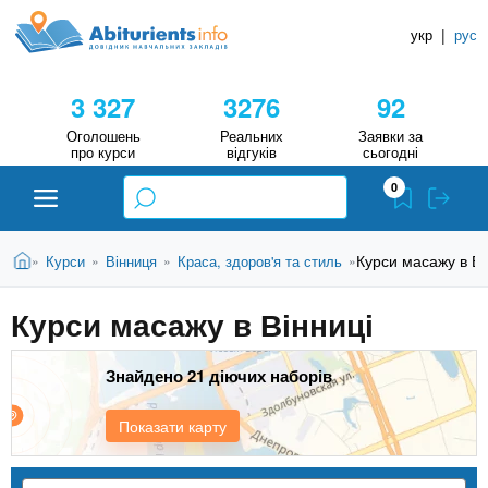
A
П
Д
е
укр
|
рус
о
b
р
в
е
3 327
3276
92
й
і
i
т
д
Оголошень
Реальних
Заявки за
и
про курси
відгуків
сьогодні
н
д
t
0
о
и
о
к
u
с
В
Н
Абітурієнту
Головна
Курси масажу в Ві
Курси
Вінниця
Краса, здоров'я та стиль
»
»
»
»
н
и
о
а
r
є
в
Курси масажу в Вінниці
в
ЗВО (ВНЗ)
т
н
у
ч
i
о
т
Знайдено 21 діючих наборів
г
а
Коледжі
о
л
e
м
Показати карту
ь
а
Курси
т
н