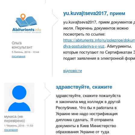
yu.kuvajtseva2017, прием
yu.kuvajtseva2017, прием документов 
июля. Перечень документов можно
посмотреть по ссылке:
https://abiturients.info/ru/poleznoe/doku
Ольга
dlya-postupleniya-v-vuz
. Абитуриенты,
консультант
которые поступают по Сертификатам 
5 Липень, 2016 - 10:44
посилання
подает заявления в электронной форм
відповісти
здравствуйте, скажите
здравствуйте, скажите пожалуйста
я закончила мед колледж в другой
Республике. Что бы я работала в
Украине мне надо нострификация
муниса (не
диплома сделать. Я отправила
перевірено)
документы в Киев Министерство
1 Червень, 2016 - 11:53
посилання
образования Украине от туда