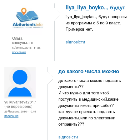
ilya_ilya_boyko.., будут
ilya_ilya_boyko.., будут вопросы
из программы с 5 по 9 класс.
Примеров нет.
Ольга
відповісти
консультант
5 Липень, 2018 - 11:35
посилання
до какого числа можно
до какого числа можно подавать
документы??
И что нужно для того чтоб
поступить в медицинский,какие
yu.kuvajtseva2017
документы иметь при себе??
(не перевірено)
как лучше приехать подавать
29 Червень, 2016 - 10:45
посилання
документы,или по электронки
отправить???
відповісти