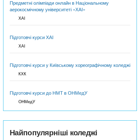
Предметні олімпіади онлайн в Національному
аерокосмічному університеті «ХАІ»
ХАІ
Підготовчі курси ХАІ
ХАІ
Підготовчі курси у Київському хореографічному коледжі
КХК
Підготовчі курси до НМТ в ОНМедУ
ОНМедУ
Найпопулярніші коледжі