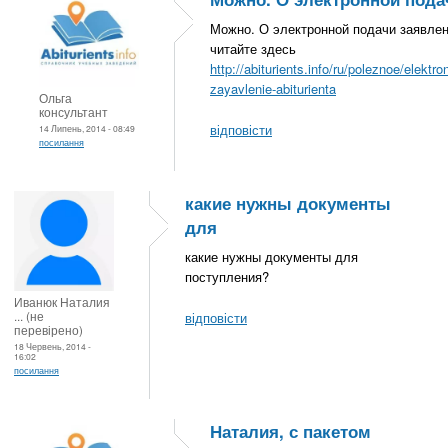
Можно. О электронной подачи заявле
читайте здесь
http://abiturients.info/ru/poleznoe/elektro
zayavlenie-abiturienta
Ольга
консультант
відповісти
14 Липень, 2014 - 08:49
посилання
какие нужны документы
для
какие нужны документы для
поступления?
Иванюк Наталия
... (не
відповісти
перевірено)
18 Червень, 2014 -
16:02
посилання
Наталия, с пакетом