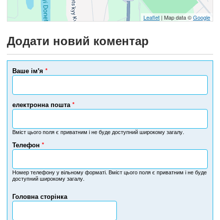
Leaflet
| Map data ©
Google
Додати новий коментар
Ваше ім'я
*
електронна пошта
*
Вміст цього поля є приватним і не буде доступний широкому загалу.
Телефон
*
Н
о
м
Номер телефону у вільному форматі. Вміст цього поля є приватним і не буде
доступний широкому загалу.
е
р
Головна сторінка
т
е
л