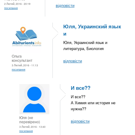
2 Лютий, 2016 - 20:19
відповісти
посилання
Юля, Украинский язык
и
Юля, Украинский язык и
литература, Биология
Ольга
консультант
відповісти
3 Лютий, 2016 - 11:13
посилання
И все??
И все??
А Химия или история не
нужна??
Юля (не
відповісти
перевірено)
3 Лютий, 2016 - 13:40
посилання