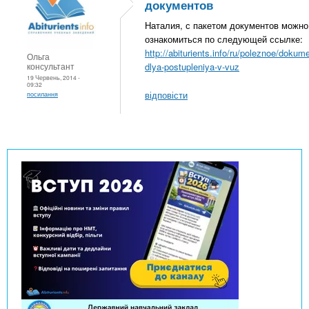
документов
Наталия, с пакетом документов можно
ознакомиться по следующей ссылке:
http://abiturients.info/ru/poleznoe/dokum
Ольга
консультант
dlya-postupleniya-v-vuz
19 Червень, 2014 -
09:32
відповісти
посилання