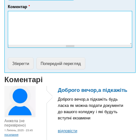
е
Коментар
*
ф
о
н
у
Коментарі
Доброго вечор,а підкажіть
Доброго вечор,а підкажіть будь
ласка як можна подати документи
до вашого коледжу і які будуть
вступні екзамени
Анжела (не
перевірено)
відповісти
1 Липень, 2025 - 23:45
посилання