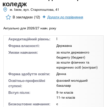
n
MBA
е
коледж
и
р
м. Ізюм, вул. Старопоштова, 41
х
t
і
Онлайн курси
а
з
В закладках (12)
Додати до порівняння
л
а
s
у
Актуально для 2026/27 навч. року
к
За кордоном
.
л
Акредитаційний рівень:
I
а
Форма власності:
Державна
i
д
Умови навчання:
за кошти державного
і
бюджету (бюджет)
за кошти фізичних та
n
в
юридичних осіб (контракт)
Форма здобуття освіти:
Денна
f
Освітньо-професійні
фаховий молодший
бакалавр
ступені:
o
Вступ після:
9-ти класів
11-ти класів
Безкоштовне навчання:
є