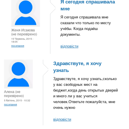
Я сегодня спрашивала
мне
Я сегодня спрашивала мне
сказали что только по месту
учёбы. Когда подаёш
Женя Исакова
(не перевірено)
документы.
15 Червень, 2015 -
18:05
відповісти
посилання
Здравствуте, я хочу
узнать
Здравствуте, я хочу узнать,сколько
у вас свободных мест на
бюджет,когда день открытых дверей
Алена (не
перевірено)
и много ли у вас учиться
5 Квітень, 2015 - 10:32
человек.Ответьте пожалуйста, мне
посилання
очень нужно
відповісти