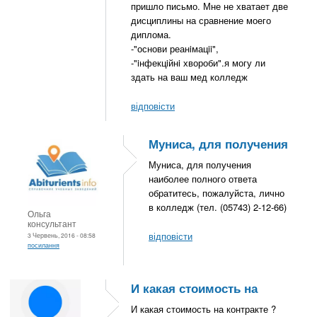
пришло письмо. Мне не хватает две
дисциплины на сравнение моего
диплома.
-"основи реанiмацii",
-"iнфекцiйнi хвороби".я могу ли
здать на ваш мед колледж
відповісти
Муниса, для получения
Муниса, для получения
наиболее полного ответа
обратитесь, пожалуйста, лично
в колледж (тел. (05743) 2-12-66)
Ольга
консультант
відповісти
3 Червень, 2016 - 08:58
посилання
И какая стоимость на
И какая стоимость на контракте ?