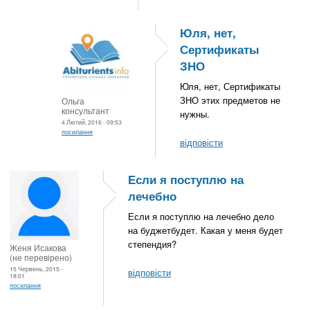
Юля, нет,
Сертификаты
ЗНО
Юля, нет, Сертификаты
ЗНО этих предметов не
Ольга
консультант
нужны.
4 Лютий, 2016 - 09:53
посилання
відповісти
Если я поступлю на
лечебно
Если я поступлю на лечебно дело
на буджетбудет. Какая у меня будет
степендия?
Женя Исакова
(не перевірено)
15 Червень, 2015 -
відповісти
18:01
посилання