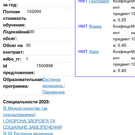
Географія
Коэфици
М
за год:
ент
н
Полная
102000
предмет
1
стоимость
а:
0.25
обучения:
Фізика
Коэфици
М
Ліцензійний
30
ент
н
обсяг:
предмет
1
Обсяг на
30
а:
0.40
Хімія
Коэфици
М
контракт:
ент
н
edbo_rr:
1
предмет
1
id
1500898
а:
0.40
предложения:
Образовательная
Екстрена
медицина /
программа:
Парамедик
Специальности 2025:
I5 Медсестринство (за
спеціалізаціями)
I ОХОРОНА ЗДОРОВ’Я ТА
СОЦІАЛЬНЕ ЗАБЕЗПЕЧЕННЯ
I5.02 Екстрена медицина