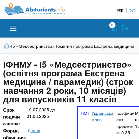
A
П
Д
е
укр
|
рус
о
b
р
в
е
0
й
і
i
т
д
и
В
Абітурієнту
Головна
І5 «Медсестринство» (освітня програма Екстрена медицина / па
»
н
д
t
и
о
и
є
ІФНМУ - І5 «Медсестринство»
о
ЗВО (ВНЗ)
т
к
u
с
(освітня програма Екстрена
у
Н
н
т
медицина / парамедик) (строк
о
а
Коледжі
r
навчання 2 роки, 10 місяців)
в
в
н
для випускників 11 класів
ч
i
о
Курси
г
а
Срок
19.07.2025
до
Українська
Коэфици
М
о
01.08.2025
л
подачи
e
мова
ент
н
м
Приватні школи
заявок:
ь
предмет
1
а
Форма
Денна
а:
0.35
т
н
обучения: