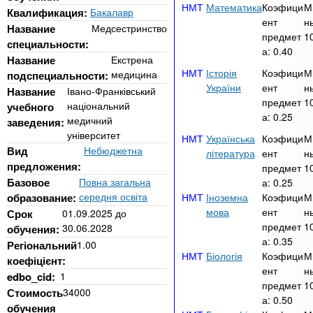
n
MBA
е
Математика
Коэфици
М
и
Квалификация:
Бакалавр
р
ент
н
х
Название
Медсестринство
t
і
предмет
1
специальности:
Онлайн курси
а
з
а:
0.40
Название
Екстрена
л
а
s
Історія
Коэфици
М
медицина
подспециальности:
у
к
За кордоном
України
ент
н
Название
Івано-Франківський
предмет
1
.
л
національний
учебного
а:
0.25
медичний
заведения:
а
університет
Українська
Коэфици
М
i
д
Вид
Небюджетна
література
ент
н
і
предложения:
предмет
1
Базовое
Повна загальна
n
а:
0.25
в
середня освіта
образование:
Іноземна
Коэфици
М
мова
ент
н
Срок
01.09.2025
до
f
предмет
1
30.06.2028
обучения:
а:
0.35
Регіональний
1.00
Біологія
Коэфици
М
o
коефіцієнт:
ент
н
edbo_cid:
1
предмет
1
Стоимость
34000
а:
0.50
обучения