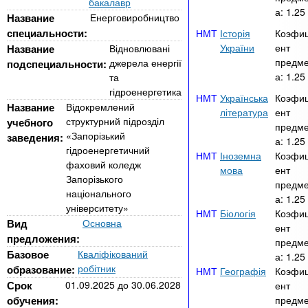
n
MBA
е
бакалавр
и
а:
1.25
р
Название
Енерговиробництво
х
t
і
специальности:
Історія
Коэфи
Онлайн курси
а
з
України
ент
Название
Відновлювані
л
предме
джерела енергії
подспециальности:
а
s
у
а:
1.25
та
к
За кордоном
гідроенергетика
Українська
Коэфи
.
л
Название
Відокремлений
література
ент
структурний підрозділ
учебного
а
предме
«Запорізький
заведения:
а:
1.25
i
д
гідроенергетичний
Іноземна
Коэфи
і
фаховий коледж
мова
ент
Запорізького
n
в
предме
національного
а:
1.25
університету»
Біологія
Коэфи
f
Вид
Основна
ент
предложения:
предме
Базовое
Кваліфікований
o
а:
1.25
робітник
образование:
Географія
Коэфи
Срок
01.09.2025
до
30.06.2028
ент
обучения:
предме