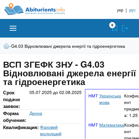
A
П
Д
е
укр
|
рус
о
b
р
в
е
0
й
і
i
т
д
и
В
Абітурієнту
Головна
G4.03 Відновлювані джерела енергії та гідроенергетика
»
н
д
t
и
о
и
є
ВСП ЗГЕФК ЗНУ - G4.03
о
ЗВО (ВНЗ)
т
к
u
с
Відновлювані джерела енергії
у
Н
н
т
та гідроенергетика
о
а
Коледжі
r
в
в
Срок
05.07.2025
до
02.08.2025
н
Українська
Коэфи
ч
подачи
i
о
Курси
мова
ент
заявок:
г
а
предме
Форма
Денна
о
а:
1.25
л
e
обучения:
м
Приватні школи
Математика
Коэфи
ь
а
Квалификация:
Фаховий
ент
т
молодший
н
предме