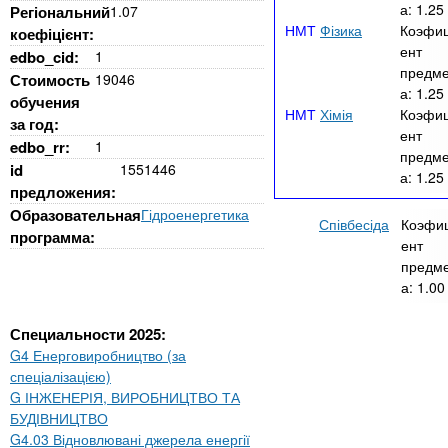
а:
1.25
Регіональний
1.07
Фізика
Коэфи
коефіцієнт:
ент
edbo_cid:
1
предме
Стоимость
19046
а:
1.25
обучения
Хімія
Коэфи
за год:
ент
edbo_rr:
1
предме
id
1551446
а:
1.25
предложения:
Образовательная
Гідроенергетика
Співбесіда
Коэфи
программа:
ент
предм
а:
1.00
Специальности 2025:
G4 Енерговиробництво (за
спеціалізацією)
G ІНЖЕНЕРІЯ, ВИРОБНИЦТВО ТА
БУДІВНИЦТВО
G4.03 Відновлювані джерела енергії