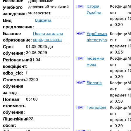
n
Название
Дніпровський
MBA
е
и
Історія
Коэфици
М
державний технічний
учебного
р
х
t
України
ент
н
університет
і
заведения:
Онлайн курси
предмет
1
а
з
Вид
Відкрита
а:
0.30
л
предложения:
а
s
у
Базовое
Повна загальна
Українська
Коэфици
М
к
За кордоном
середня освіта
образование:
література
ент
н
.
л
предмет
1
Срок
01.09.2025
до
а:
0.25
а
30.06.2029
обучения:
Іноземна
Коэфици
М
Регіональний
1.04
i
д
мова
ент
н
коефіцієнт:
і
предмет
1
edbo_cid:
1
n
а:
0.30
в
Стоимость
22200
Біологія
Коэфици
М
обучения
ент
н
за год:
f
предмет
1
Полная
85100
а:
0.50
стоимость
Географія
Коэфици
М
o
обучения:
ент
н
Ліцензійний
22
предмет
1
обсяг:
а:
0.30