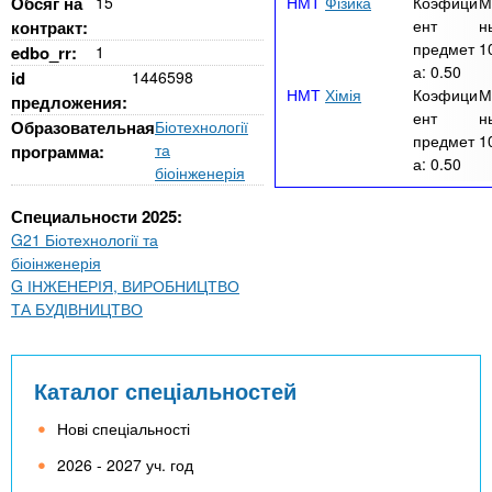
Обсяг на
15
Фізика
Коэфици
М
ент
н
контракт:
предмет
1
edbo_rr:
1
а:
0.50
id
1446598
Хімія
Коэфици
М
предложения:
ент
н
Образовательная
Біотехнології
предмет
1
та
программа:
а:
0.50
біоінженерія
Специальности 2025:
G21 Біотехнології та
біоінженерія
G ІНЖЕНЕРІЯ, ВИРОБНИЦТВО
ТА БУДІВНИЦТВО
Каталог спеціальностей
Нові спеціальності
2026 - 2027 уч. год