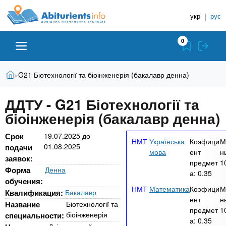
A
П
Д
е
укр
|
рус
о
b
р
в
е
0
й
і
i
т
д
и
В
Абітурієнту
Головна
G21 Біотехнології та біоінженерія (бакалавр денна)
»
н
д
t
и
о
и
є
ДДТУ - G21 Біотехнології та
о
ЗВО (ВНЗ)
т
к
u
с
біоінженерія (бакалавр денна)
у
Н
н
т
о
а
Коледжі
r
Срок
19.07.2025
до
Українська
Коэфици
М
в
01.08.2025
в
подачи
мова
ент
н
н
заявок:
ч
предмет
1
i
о
Курси
Форма
Денна
а:
0.35
г
а
обучения:
о
Математика
Коэфици
М
л
e
Квалификация:
Бакалавр
м
Приватні школи
ент
н
ь
Название
Біотехнології та
а
предмет
1
біоінженерія
специальности:
т
н
а:
0.35