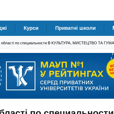
джі
Курси
Приватні школи
ї області по специальности B КУЛЬТУРА, МИСТЕЦТВО ТА ГУМ
області по специальност