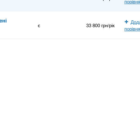
порівн
ені
Дод
є
33 800 грн/рік
порівн