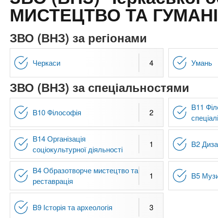
n
т
и
МИСТЕЦТВО ТА ГУМАНІ
е
х
t
р
з
і
ЗВО (ВНЗ) за регіонами
а
а
s
л
к
Черкаси
4
Умань
у
л
.
ЗВО (ВНЗ) за спеціальностями
а
д
i
B11 Філ
і
B10 Філософія
2
спеціал
в
n
B14 Організація
1
B2 Диз
соціокультурної діяльності
f
B4 Образотворче мистецтво та
1
B5 Муз
o
реставрація
B9 Історія та археологія
3