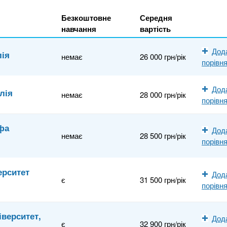
Безкоштовне
Середня
навчання
вартість
Дод
лія
немає
26 000 грн/рік
порівн
Дод
лія
немає
28 000 грн/рік
порівн
фа
Дод
немає
28 500 грн/рік
порівн
ерситет
Дод
є
31 500 грн/рік
порівн
верситет,
Дод
є
32 900 грн/рік