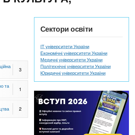
Сектори освіти
IT університети України
Економічні університети України
Медичні університети України
ційна
Політехнічні університети України
3
Юридичні університети України
о та
1
цтва
2