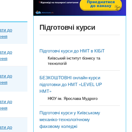
Підготовчі курси
ати до
яння
Підготовчі курси до НМТ в КІБіТ
ати до
яння
Київський інститут бізнесу та
технологій
ати до
БЕЗКОШТОВНІ онлайн-курси
яння
підготовки до НМТ «LEVEL UP
НМТ»
НЮУ ім. Ярослава Мудрого
ати до
яння
Підготовчі курси у Київському
механіко-технологічному
фаховому коледжі
ати до