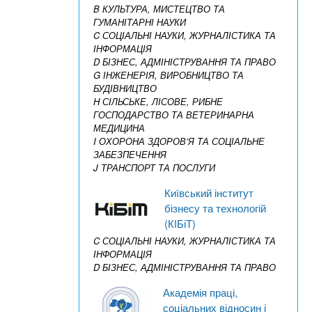
B КУЛЬТУРА, МИСТЕЦТВО ТА
ГУМАНІТАРНІ НАУКИ
C СОЦІАЛЬНІ НАУКИ, ЖУРНАЛІСТИКА ТА
ІНФОРМАЦІЯ
D БІЗНЕС, АДМІНІСТРУВАННЯ ТА ПРАВО
G ІНЖЕНЕРІЯ, ВИРОБНИЦТВО ТА
БУДІВНИЦТВО
H СІЛЬСЬКЕ, ЛІСОВЕ, РИБНЕ
ГОСПОДАРСТВО ТА ВЕТЕРИНАРНА
МЕДИЦИНА
I ОХОРОНА ЗДОРОВ’Я ТА СОЦІАЛЬНЕ
ЗАБЕЗПЕЧЕННЯ
J ТРАНСПОРТ ТА ПОСЛУГИ
Київський інститут
бізнесу та технологій
(КІБіТ)
C СОЦІАЛЬНІ НАУКИ, ЖУРНАЛІСТИКА ТА
ІНФОРМАЦІЯ
D БІЗНЕС, АДМІНІСТРУВАННЯ ТА ПРАВО
Академія праці,
соціальних відносин і