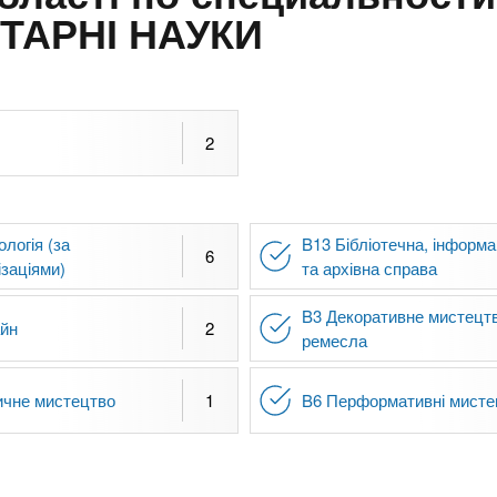
ТАРНІ НАУКИ
2
ологія (за
B13 Бібліотечна, інформа
6
ізаціями)
та архівна справа
B3 Декоративне мистецтв
айн
2
ремесла
ичне мистецтво
1
B6 Перформативні мисте