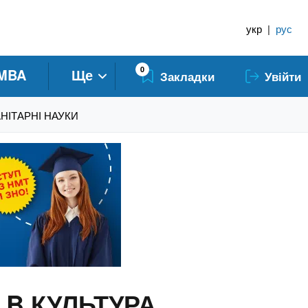
укр
|
рус
0
MBA
Ще
Закладки
Увійти
АНІТАРНІ НАУКИ
и B КУЛЬТУРА,