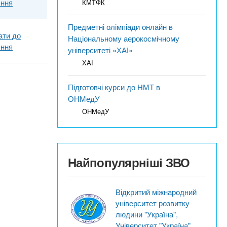
яння
КМТФК
Предметні олімпіади онлайн в
ати до
Національному аерокосмічному
яння
університеті «ХАІ»
ХАІ
Підготовчі курси до НМТ в
ОНМедУ
ОНМедУ
Найпопулярніші ЗВО
Відкритий міжнародний
університет розвитку
людини "Україна",
Університет "Україна"