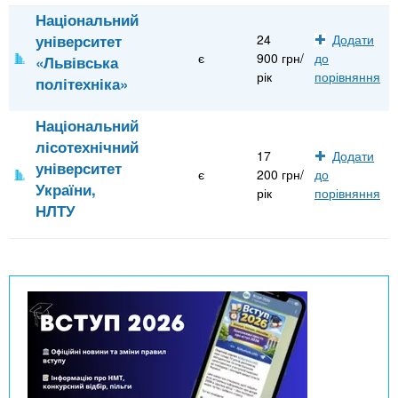
Національний
університет
24
Додати
є
900 грн/
до
«Львівська
рік
порівняння
політехніка»
Національний
лісотехнічний
17
Додати
університет
є
200 грн/
до
України,
рік
порівняння
НЛТУ