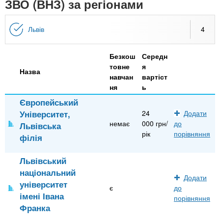
n
ЗВО (ВНЗ) за регіонами
MBA
е
и
р
х
t
і
Львів
4
Онлайн курси
а
з
л
а
s
у
Безкош
Середн
к
За кордоном
товне
я
Назва
.
л
навчан
вартіст
ня
ь
а
Європейський
i
д
Університет,
24
Додати
і
немає
000 грн/
до
Львівська
n
в
рік
порівняння
філія
f
Львівський
національний
Додати
o
університет
є
до
імені Івана
порівняння
Франка