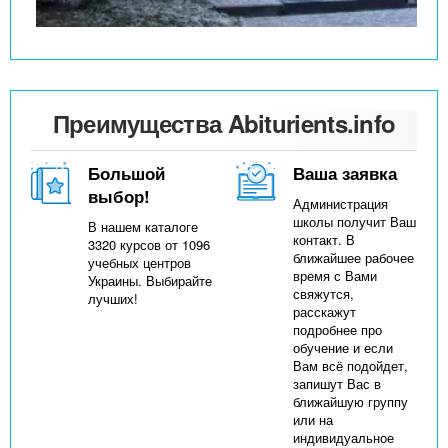
Преимущества Abiturients.info
Большой
Ваша заявка
выбор!
Администрация
школы получит Ваш
В нашем каталоге
контакт. В
3320 курсов от 1096
ближайшее рабочее
учебных центров
время с Вами
Украины. Выбирайте
свяжутся,
лучших!
расскажут
подробнее про
обучение и если
Вам всё подойдет,
запишут Вас в
ближайшую группу
или на
индивидуальное