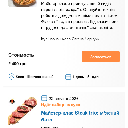
Майстер-клас з приготування 5 видів
пирогів з різних країн. Опануйте техніки
роботи з дріжджовим, пісочним та тістом
Філо за 7 годин практики. Від класичного
штруделя до автентичної спанакопіти.
Кулінарна школа Євгена Чернухи
Стоимость
Записаться
2 400
грн
Киев
Шевченковский
1 день - 5 годин
22 августа 2026
Идёт набор на курс!
Майстер-клас Steak trio: мʼясний
батл
Steak trio: приготуйте 3 соковитих стейки з