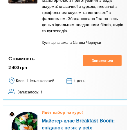
шаурми: класичної з куркою, яловичої з
трюфельним соусом та веганської з
фалафелем. Збалансована їжа на весь
день з ідеальним поєднанням білків, жирів
та вуглеводів.
Кулінарна школа Євгена Чернухи
Стоимость
Записаться
2 400
грн
Киев
Шевченковский
1 день
Записалось:
1
Идёт набор на курс!
Майстер-клас Breakfast Boom:
сніданок не як у всіх