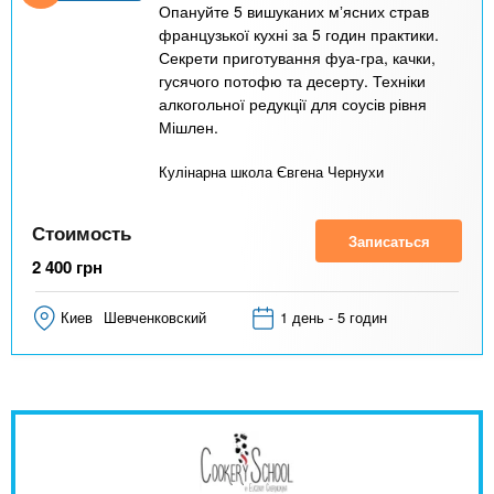
Опануйте 5 вишуканих мʼясних страв
французької кухні за 5 годин практики.
Секрети приготування фуа-гра, качки,
гусячого потофю та десерту. Техніки
алкогольної редукції для соусів рівня
Мішлен.
Кулінарна школа Євгена Чернухи
Стоимость
Записаться
2 400
грн
Киев
Шевченковский
1 день - 5 годин