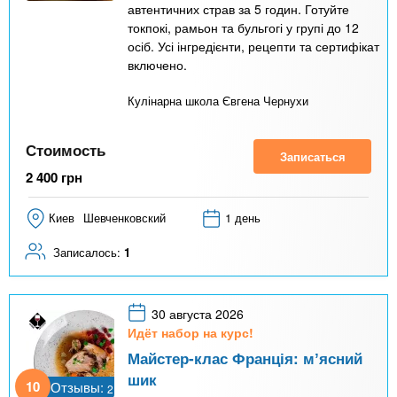
автентичних страв за 5 годин. Готуйте
токпокі, рамьон та бульгогі у групі до 12
осіб. Усі інгредієнти, рецепти та сертифікат
включено.
Кулінарна школа Євгена Чернухи
Стоимость
Записаться
2 400
грн
Киев
Шевченковский
1 день
Записалось:
1
30 августа 2026
Идёт набор на курс!
Майстер-клас Франція: мʼясний
шик
10
Отзывы:
2