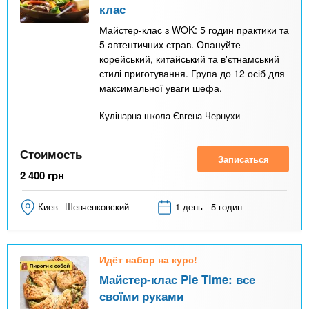
клас
Майстер-клас з WOK: 5 годин практики та
5 автентичних страв. Опануйте
корейський, китайський та в'єтнамський
стилі приготування. Група до 12 осіб для
максимальної уваги шефа.
Кулінарна школа Євгена Чернухи
Стоимость
Записаться
2 400
грн
Киев
Шевченковский
1 день - 5 годин
Идёт набор на курс!
Майстер-клас Pie Time: все
своїми руками