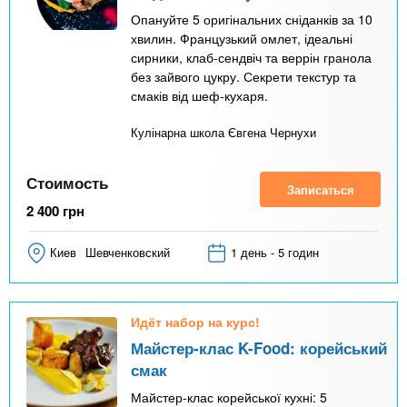
Опануйте 5 оригінальних сніданків за 10
хвилин. Французький омлет, ідеальні
сирники, клаб-сендвіч та веррін гранола
без зайвого цукру. Секрети текстур та
смаків від шеф-кухаря.
Кулінарна школа Євгена Чернухи
Стоимость
Записаться
2 400
грн
Киев
Шевченковский
1 день - 5 годин
Идёт набор на курс!
Майстер-клас K-Food: корейський
смак
Майстер-клас корейської кухні: 5