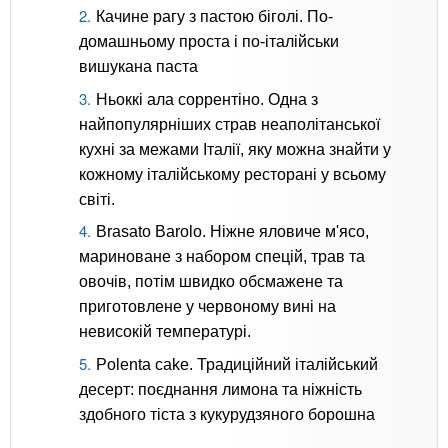
Качине рагу з пастою біголі. По-
домашньому проста і по-італійськи
вишукана паста
Ньоккі ала соррентіно. Одна з
найпопулярніших страв неаполітанської
кухні за межами Італії, яку можна знайти у
кожному італійському ресторані у всьому
світі.
Brasato Barolo. Ніжне яловиче м'ясо,
мариноване з набором спецій, трав та
овочів, потім швидко обсмажене та
приготовлене у червоному вині на
невисокій температурі.
Polenta cake. Традиційний італійський
десерт: поєднання лимона та ніжність
здобного тіста з кукурудзяного борошна