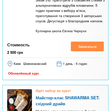
альтернативних відрубів яловичини. 5
годин практики з вибору м'яса,
приготування та створення 3 авторських
соусів. Дегустація з благородним напоєм.
Кулінарна школа Євгена Чернухи
Стоимость
Записаться
2 500
грн
Киев
Шевченковский
1 день - 5 годин
Обновлённый курс
Идёт набор на курс!
Майстер-клас SHAWARMA SET:
східний драйв
Майстер-клас з приготування 3 видів