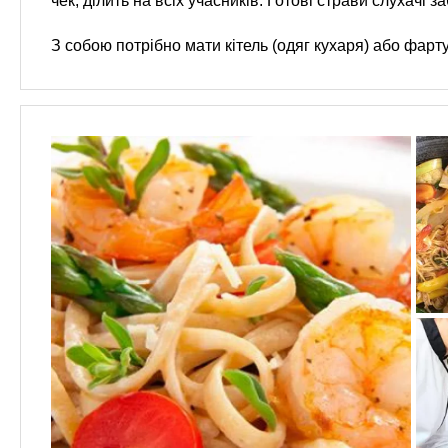
чек, ділить на всіх учасників. Готові страви слухачі 
З собою потрібно мати кітель (одяг кухаря) або фарту