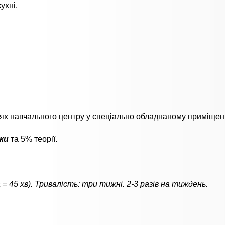
ухні.
іях навчального центру у спеціально обладнаному приміщен
ики
та 5% теорії.
а = 45 хв). Тривалість: три тижні. 2-3 разів на тиждень.