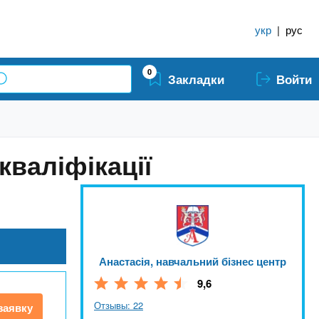
укр
|
рус
0
Закладки
Войти
кваліфікації
Анастасія, навчальний бізнес центр
9,6
Отзывы: 22
заявку