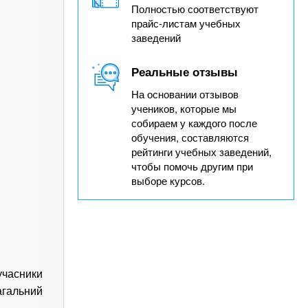
Полностью соответствуют
прайс-листам учебных
заведений
Реальные отзывы
На основании отзывов
учеников, которые мы
собираем у каждого после
обучения, составляются
рейтинги учебных заведений,
чтобы помочь другим при
выборе курсов.
учасники
агальний