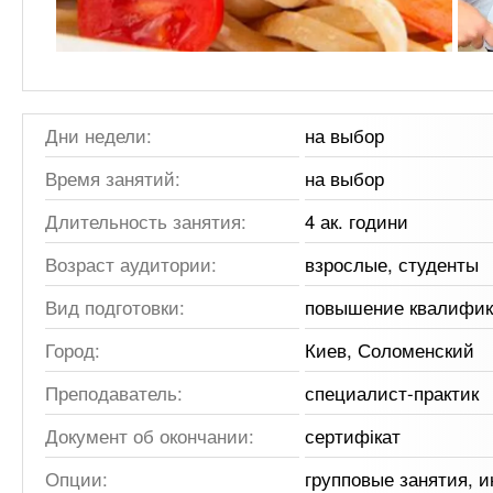
Дни недели:
на выбор
Время занятий:
на выбор
Длительность занятия:
4 ак. години
Возраст аудитории:
взрослые, студенты
Вид подготовки:
повышение квалифи
Город:
Киев, Соломенский
Преподаватель:
специалист-практик
Документ об окончании:
сертифікат
Опции:
групповые занятия, 