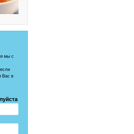
я мы с
 если
 Вас в
луйста