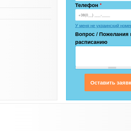
Телефон
*
У меня не украинский номе
Вопрос / Пожелания 
расписанию