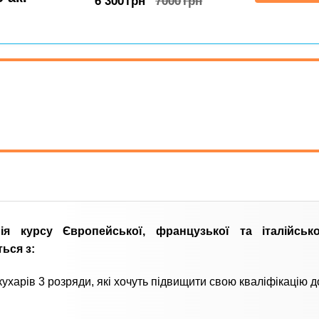
6 300
грн
7000
грн
ія курсу Європейської, французької та італійсько
ься з:
ухарів 3 розряди, які хочуть підвищити свою кваліфікацію д