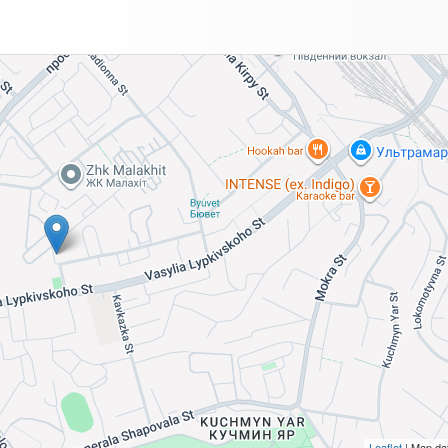
Leaflet
| Map da