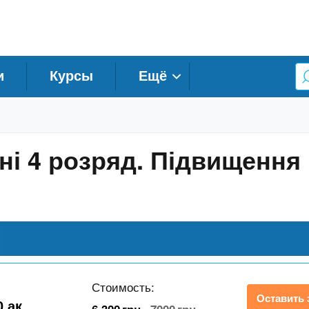
и
Курсы
Ещё
ні 4 розряд. Підвищення 
Стоимость:
Оставить 
0 ак.