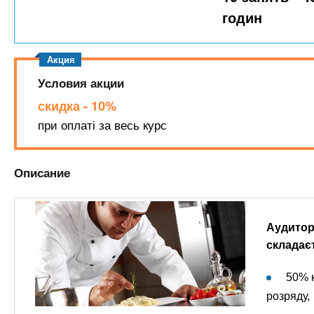
n
е
х
годин
р
з
t
ж
а
а
н
в
s
и
Условия акции
е
ю
д
скидка - 10%
.
е
при оплаті за весь курс
н
i
и
Описание
й
n
f
Аудитор
складаєт
o
50% к
розряду,