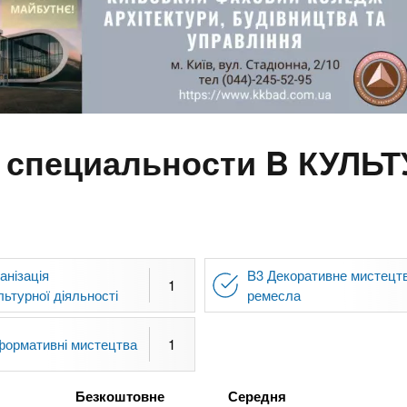
о специальности B КУЛЬ
анізація
B3 Декоративне мистецтв
1
льтурної діяльності
ремесла
формативні мистецтва
1
Безкоштовне
Середня