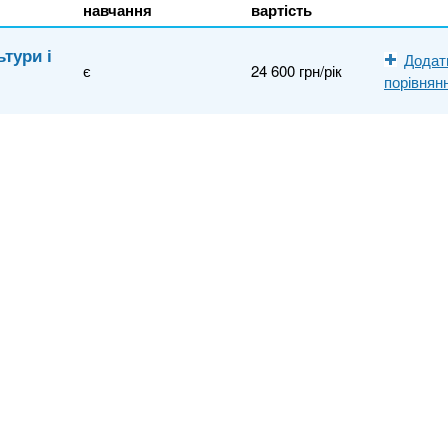
навчання
вартість
тури і
Додат
є
24 600 грн/рік
порівнян