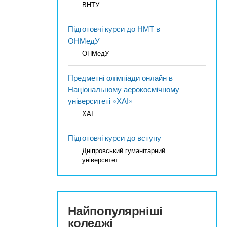
ВНТУ
Підготовчі курси до НМТ в
ОНМедУ
ОНМедУ
Предметні олімпіади онлайн в
Національному аерокосмічному
університеті «ХАІ»
ХАІ
Підготовчі курси до вступу
Дніпровський гуманітарний
університет
Найпопулярніші
коледжі