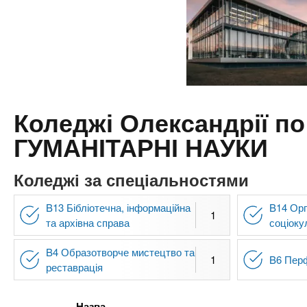
n
т
и
е
х
t
р
з
і
а
а
s
л
к
у
л
.
Коледжі Олександрії п
а
ГУМАНІТАРНІ НАУКИ
д
i
і
Коледжі за спеціальностями
в
n
B13 Бібліотечна, інформаційна
B14 Орг
1
f
та архівна справа
соціоку
B4 Образотворче мистецтво та
o
1
B6 Пер
реставрація
Назва