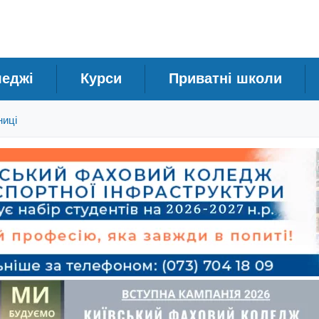
леджі
Курси
Приватні школи
ниці