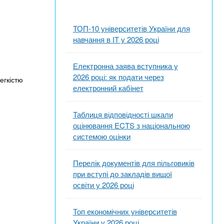
ТОП-10 університетів України для
навчання в ІТ у 2026 році
Електронна заява вступника у
2026 році: як подати через
легкістю
електронний кабінет
Таблиця відповідності шкали
оцінювання ECTS з національною
системою оцінки
Перелік документів для пільговиків
при вступі до закладів вищої
освіти у 2026 році
Топ економічних університетів
України у 2026 році