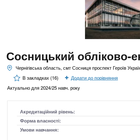
n
т
и
е
х
t
р
з
і
а
а
s
л
к
у
л
.
Сосницький обліково-
а
д
i
Чернігівська область, смт Сосниця проспект Героїв Украї
і
В закладках (16)
Додати до порівняння
в
n
Актуально для 2024/25 навч. року
f
Акредитаційний рівень:
o
Форма власності:
Умови навчання: