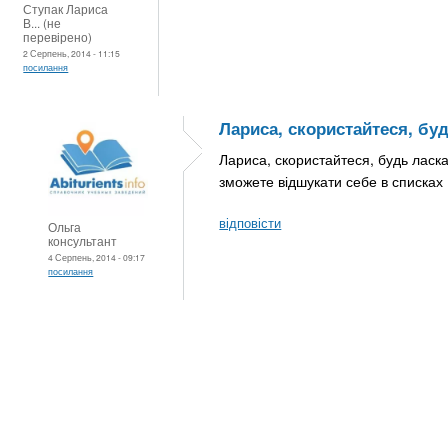
Ступак Лариса
В... (не
перевірено)
2 Серпень, 2014 - 11:15
посилання
Лариса, скористайтеся, бу
Лариса, скористайтеся, будь лас
зможете відшукати себе в списках
відповісти
Ольга
консультант
4 Серпень, 2014 - 09:17
посилання