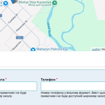
Leaflet
| Ma
шта
*
Телефон
*
Н
о
 приватним і не буде
Номер телефону у вільному форматі. Вміст цьог
м
у загалу.
приватним і не буде доступний широкому загал
е
р