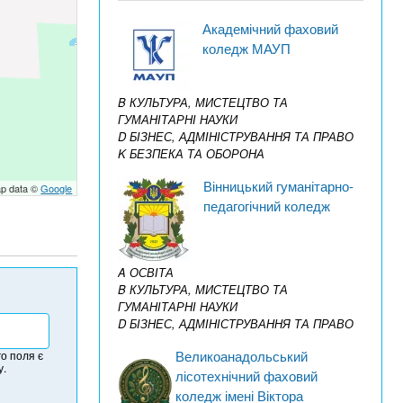
Академічний фаховий
коледж МАУП
B КУЛЬТУРА, МИСТЕЦТВО ТА
ГУМАНІТАРНІ НАУКИ
D БІЗНЕС, АДМІНІСТРУВАННЯ ТА ПРАВО
K БЕЗПЕКА ТА ОБОРОНА
Вінницький гуманітарно-
p data ©
Google
педагогічний коледж
A ОСВІТА
B КУЛЬТУРА, МИСТЕЦТВО ТА
ГУМАНІТАРНІ НАУКИ
D БІЗНЕС, АДМІНІСТРУВАННЯ ТА ПРАВО
Великоанадольський
о поля є
у.
лісотехнічний фаховий
коледж імені Віктора