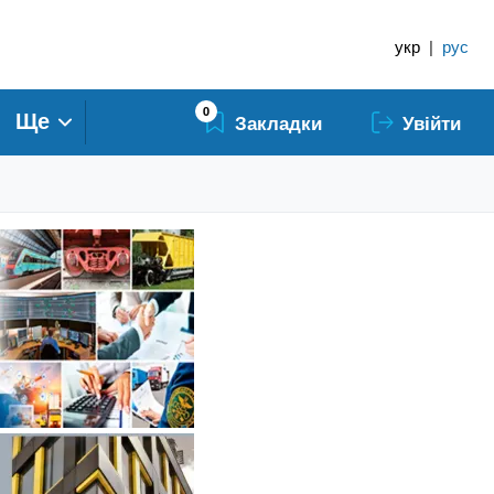
укр
|
рус
0
Ще
Закладки
Увійти