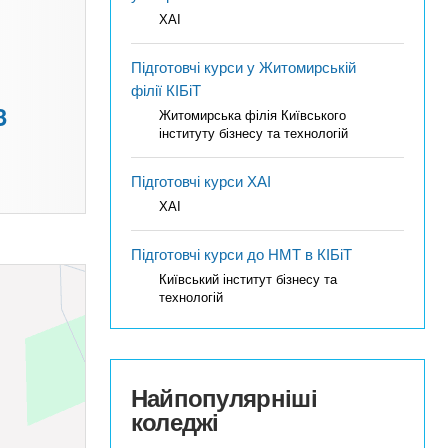
ХАІ
Підготовчі курси у Житомирській
філії КІБіТ
3
Житомирська філія Київського
інституту бізнесу та технологій
Підготовчі курси ХАІ
ХАІ
Підготовчі курси до НМТ в КІБіТ
Київський інститут бізнесу та
технологій
Найпопулярніші
коледжі