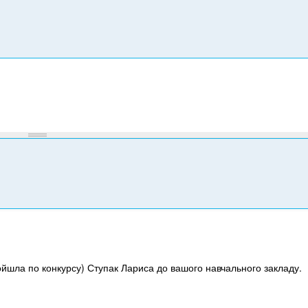
т
е
л
е
ф
о
н
у
ройшла по конкурсу) Ступак Лариса до вашого навчального закладу.