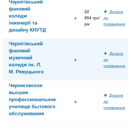
Чернігівський
фаховий
22
Додати
коледж
є
854 грн/
до
інженерії та
рік
порівняння
дизайну КНУТД
Чернігівський
фаховий
Додати
музичний
є
до
коледж ім. Л.
порівняння
М. Ревуцького
Черниговское
высшее
Додати
профессиональное
є
до
училище бытового
порівняння
обслуживания