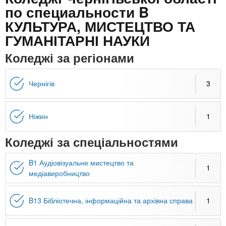
n
MBA
е
и
по специальности B
р
х
КУЛЬТУРА, МИСТЕЦТВО ТА
t
і
Онлайн курси
а
з
ГУМАНІТАРНІ НАУКИ
л
а
s
Коледжі за регіонами
у
к
За кордоном
.
л
Чернігів
3
а
i
д
Ніжин
1
і
n
в
Коледжі за спеціальностями
f
B1 Аудіовізуальне мистецтво та
1
медіавиробництво
o
B13 Бібліотечна, інформаційна та архівна справа
1