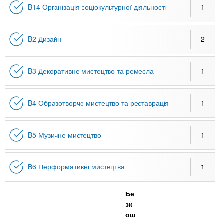
B14 Організація соціокультурної діяльності
1
B2 Дизайн
2
B3 Декоративне мистецтво та ремесла
1
B4 Образотворче мистецтво та реставрація
1
B5 Музичне мистецтво
1
B6 Перформативні мистецтва
1
Бе
зк
ош