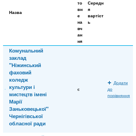
то
Середн
вн
я
Назва
е
вартіст
на
ь
вч
ан
ня
Комунальний
заклад
"Ніжинський
фаховий
коледж
Додати
культури і
є
до
мистецтв імені
порівняння
Марії
Заньковецької"
Чернігівської
обласної ради