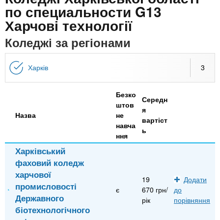
n
MBA
е
и
по специальности G13
р
х
Харчові технології
t
і
Онлайн курси
а
з
Коледжі за регіонами
л
а
s
у
к
За кордоном
Харків
3
.
л
а
Безко
Середн
i
д
штов
я
Назва
не
і
вартіст
навча
n
в
ь
ння
Харківський
f
фаховий коледж
харчової
19
Додати
o
промисловості
є
670 грн/
до
Державного
рік
порівняння
біотехнологічного