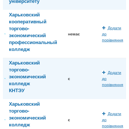
університету
Харьковский
кооперативный
торгово-
Додати
немає
до
экономический
порівняння
профессиональный
колледж
Харьковский
торгово-
Додати
экономический
є
до
колледж
порівняння
КНТЭУ
Харьковский
торгово-
Додати
экономический
є
до
колледж
порівняння