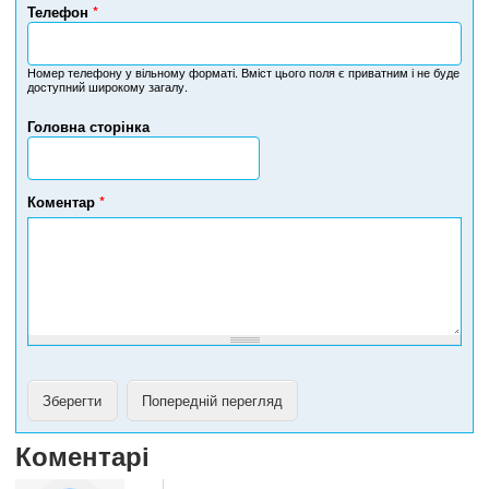
Телефон
*
Н
о
м
Номер телефону у вільному форматі. Вміст цього поля є приватним і не буде
доступний широкому загалу.
е
р
Головна сторінка
т
е
л
е
Коментар
*
ф
о
н
у
Коментарі