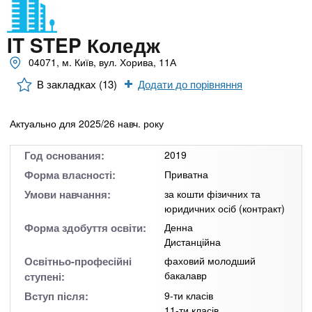
n
MBA
е
и
р
х
t
і
IT STEP Коледж
Онлайн курси
а
з
л
04071, м. Київ, вул. Хорива, 11А
а
s
у
В закладках (13)
Додати до порівняння
к
За кордоном
.
л
Актуально для 2025/26 навч. року
а
i
д
Год основания:
2019
і
Форма власності:
Приватна
n
в
Умови навчання:
за кошти фізичних та
юридичних осіб (контракт)
f
Форма здобуття освіти:
Денна
Дистанційна
o
Освітньо-професійні
фаховий молодший
бакалавр
ступені:
Вступ після:
9-ти класів
11-ти класів