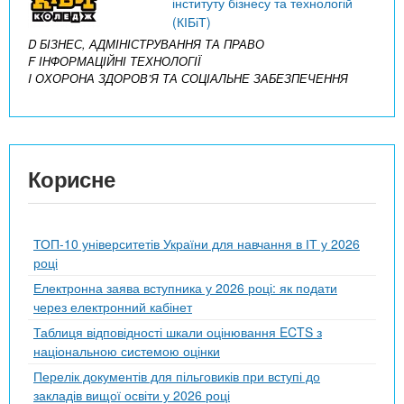
інституту бізнесу та технологій
(КІБіТ)
D БІЗНЕС, АДМІНІСТРУВАННЯ ТА ПРАВО
F ІНФОРМАЦІЙНІ ТЕХНОЛОГІЇ
I ОХОРОНА ЗДОРОВ’Я ТА СОЦІАЛЬНЕ ЗАБЕЗПЕЧЕННЯ
Корисне
ТОП-10 університетів України для навчання в ІТ у 2026
році
Електронна заява вступника у 2026 році: як подати
через електронний кабінет
Таблиця відповідності шкали оцінювання ECTS з
національною системою оцінки
Перелік документів для пільговиків при вступі до
закладів вищої освіти у 2026 році