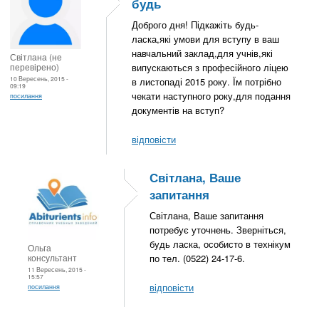
будь
Доброго дня! Підкажіть будь-
ласка,які умови для вступу в ваш
навчальний заклад,для учнів,які
Світлана (не
перевірено)
випускаються з професійного ліцею
10 Вересень, 2015 -
в листопаді 2015 року. Їм потрібно
09:19
чекати наступного року,для подання
посилання
документів на вступ?
відповісти
Світлана, Ваше
запитання
Світлана, Ваше запитання
потребує уточнень. Зверніться,
будь ласка, особисто в технікум
Ольга
консультант
по тел. (0522) 24-17-6.
11 Вересень, 2015 -
15:57
відповісти
посилання