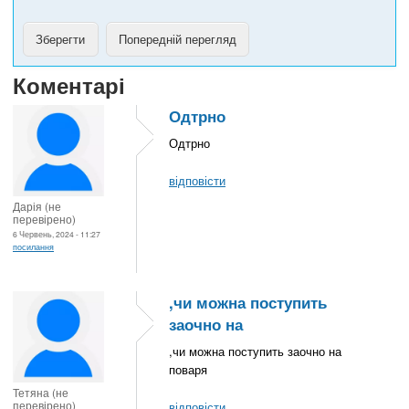
Коментарі
Одтрно
Одтрно
відповісти
Дарія (не
перевірено)
6 Червень, 2024 - 11:27
посилання
,чи можна поступить
заочно на
,чи можна поступить заочно на
поваря
Тетяна (не
перевірено)
відповісти