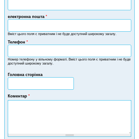
електронна пошта
*
Вміст цього поля є приватним і не буде доступний широкому загалу.
Телефон
*
Н
о
м
Номер телефону у вільному форматі. Вміст цього поля є приватним і не буде
доступний широкому загалу.
е
р
Головна сторінка
т
е
л
е
Коментар
*
ф
о
н
у