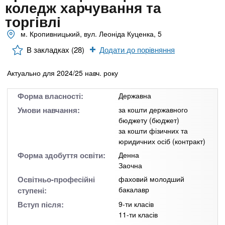
n
MBA
е
коледж харчування та
и
р
торгівлі
х
t
і
Онлайн курси
а
м. Кропивницький, вул. Леоніда Куценка, 5
з
л
а
s
В закладках (28)
Додати до порівняння
у
к
За кордоном
Актуально для 2024/25 навч. року
.
л
а
Форма власності:
Державна
i
д
Умови навчання:
за кошти державного
і
бюджету (бюджет)
за кошти фізичних та
n
в
юридичних осіб (контракт)
Форма здобуття освіти:
Денна
f
Заочна
Освітньо-професійні
фаховий молодший
o
бакалавр
ступені:
Вступ після:
9-ти класів
11-ти класів