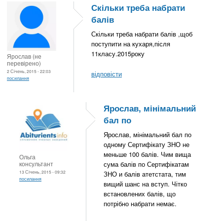
Скільки треба набрати
балів
Скільки треба набрати балів ,щоб
поступити на кухаря,після
11класу.2015року
Ярослав (не
перевірено)
2 Січень, 2015 - 22:03
відповісти
посилання
Ярослав, мінімальний
бал по
Ярослав, мінімальний бал по
одному Сертифікату ЗНО не
меньше 100 балів. Чим вища
Ольга
консультант
сума балів по Сертифікатам
13 Січень, 2015 - 09:32
ЗНО и балів атетстата, тим
посилання
вищий шанс на вступ. Чітко
встановлених балів, що
потрібно набрати немає.