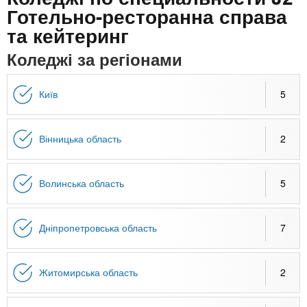
n
MBA
е
и
Готельно-ресторанна справа
р
х
та кейтеринг
t
і
Онлайн курси
а
з
Коледжі за регіонами
л
а
s
у
к
За кордоном
Київ
5
.
л
а
Вінницька область
2
i
д
і
n
в
Волинська область
5
f
Дніпропетровська область
7
o
Житомирська область
2