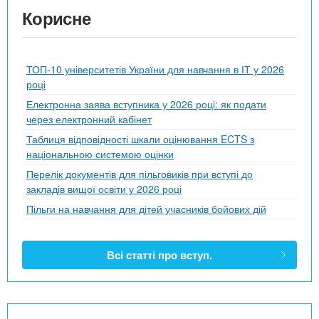
Корисне
ТОП-10 університетів України для навчання в ІТ у 2026
році
Електронна заява вступника у 2026 році: як подати
через електронний кабінет
Таблиця відповідності шкали оцінювання ECTS з
національною системою оцінки
Перелік документів для пільговиків при вступі до
закладів вищої освіти у 2026 році
Пільги на навчання для дітей учасників бойових дій
Всі статті про вступ.