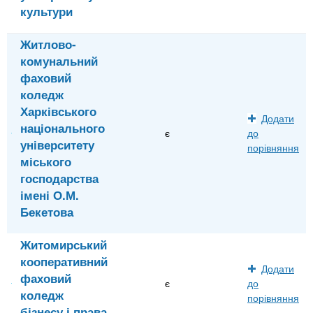
культури
Житлово-
комунальний
фаховий
коледж
Харківського
Додати
національного
є
до
університету
порівняння
міського
господарства
імені О.М.
Бекетова
Житомирський
кооперативний
Додати
фаховий
є
до
коледж
порівняння
бізнесу і права