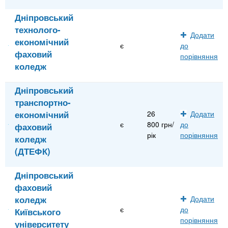
Дніпровський
технолого-
Додати
економічний
є
до
фаховий
порівняння
коледж
Дніпровський
транспортно-
економічний
26
Додати
є
800 грн/
до
фаховий
рік
порівняння
коледж
(ДТЕФК)
Дніпровський
фаховий
коледж
Додати
є
до
Київського
порівняння
університету