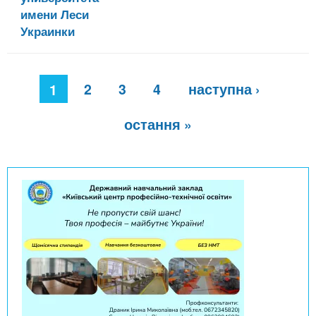
имени Леси
Украинки
С
2
3
4
наступна ›
т
1
о
р
остання »
і
н
к
и