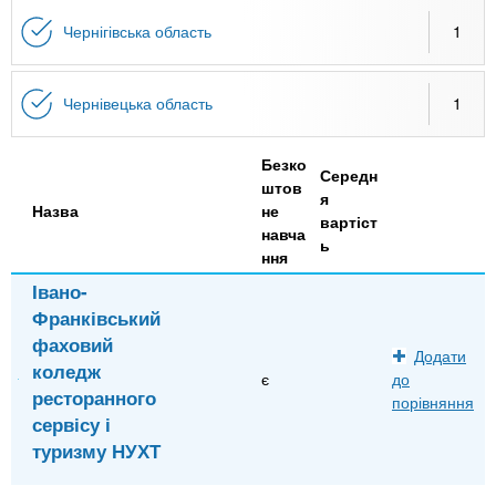
Чернігівська область
1
Чернівецька область
1
Безко
Середн
штов
я
Назва
не
вартіст
навча
ь
ння
Івано-
Франківський
фаховий
Додати
коледж
є
до
ресторанного
порівняння
сервісу і
туризму НУХТ