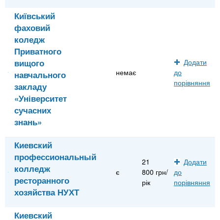
Київський
фаховий
коледж
Приватного
вищого
Додати
немає
до
навчального
порівняння
закладу
«Університет
сучасних
знань»
Киевский
профессиональный
21
Додати
колледж
є
800 грн/
до
ресторанного
рік
порівняння
хозяйства НУХТ
Киевский