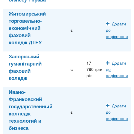
Житомирський
торговельно-
Додати
економічний
є
до
фаховий
порівняння
коледж ДТЕУ
Запорізький
гуманітарний
17
Додати
є
790 грн/
до
фаховий
рік
порівняння
коледж
Ивано-
Франковский
государственный
Додати
є
до
колледж
порівняння
технологий и
бизнеса