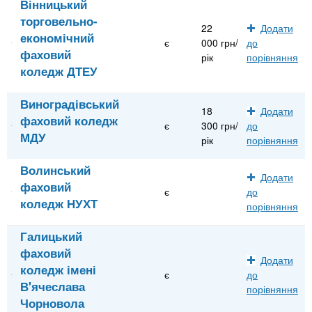
Вінницький
торговельно-
22
Додати
економічний
є
000 грн/
до
фаховий
рік
порівняння
коледж ДТЕУ
Виноградівський
18
Додати
фаховий коледж
є
300 грн/
до
МДУ
рік
порівняння
Волинський
Додати
фаховий
є
до
коледж НУХТ
порівняння
Галицький
фаховий
Додати
коледж імені
є
до
В'ячеслава
порівняння
Чорновола