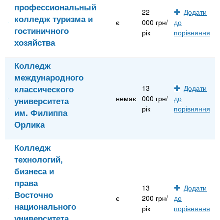
профессиональный
22
Додати
колледж туризма и
є
000 грн/
до
гостиничного
рік
порівняння
хозяйства
Колледж
международного
классического
13
Додати
немає
000 грн/
до
университета
рік
порівняння
им. Филиппа
Орлика
Колледж
технологий,
бизнеса и
права
13
Додати
Восточно
є
200 грн/
до
национального
рік
порівняння
университета