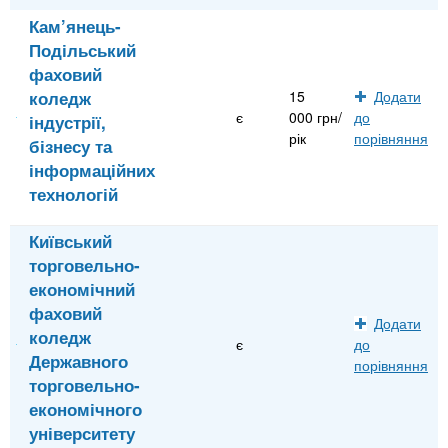
Кам’янець-
Подільський
фаховий
коледж
15
Додати
є
000 грн/
до
індустрії,
рік
порівняння
бізнесу та
інформаційних
технологій
Київський
торговельно-
економічний
фаховий
Додати
коледж
є
до
Державного
порівняння
торговельно-
економічного
університету