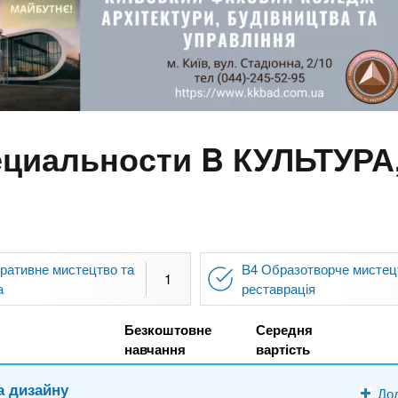
пециальности B КУЛЬТУР
ративне мистецтво та
B4 Образотворче мистец
1
а
реставрація
Безкоштовне
Середня
навчання
вартість
а дизайну
До