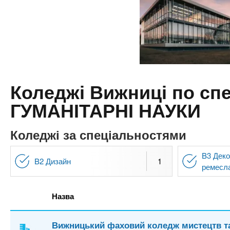
n
т
и
е
х
t
р
з
і
а
а
s
л
к
у
л
.
Коледжі Вижниці по с
а
ГУМАНІТАРНІ НАУКИ
д
i
і
Коледжі за спеціальностями
в
n
B3 Деко
B2 Дизайн
1
f
ремесл
o
Назва
Вижницький фаховий коледж мистецтв т