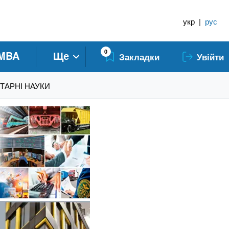
укр
|
рус
0
MBA
Ще
Закладки
Увійти
ІТАРНІ НАУКИ