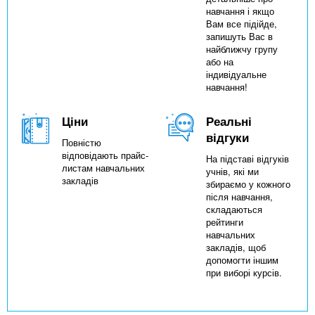
навчання і якщо
Вам все підійде,
запишуть Вас в
найближчу групу
або на
індивідуальне
навчання!
Ціни
Реальні
відгуки
Повністю
відповідають прайс-
На підставі відгуків
листам навчальних
учнів, які ми
закладів
збираємо у кожного
після навчання,
складаються
рейтинги
навчальних
закладів, щоб
допомогти іншим
при виборі курсів.