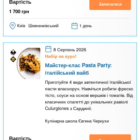
Вартість
Записатися
1 700
грн
Київ
Шевченківський
1 день
8 Серпень 2026
Набір на курс!
Майстер-клас Pasta Party:
італійський вайб
Приготуйте 4 види автентичної італійської
пасти власноруч. Навчіться робити фреско
тісто, соуси на основі вершків і томатів. Від
класичних спагетті до унікальних равіолі
Culurgiones з Сардинії.
Кулінарна школа Євгена Чернухи
Вартість