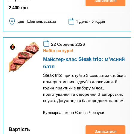
Записатися
2 400
грн
Київ
Шевченківський
1 день - 5 годин
22 Серпень 2026
Набір на курс!
Майстер-клас Steak trio: мʼясний
батл
Steak trio: приготуйте 3 соковитих стейки з
альтернативних відрубів яловичини. 5
годин практики з вибору м'яса,
приготування та створення 3 авторських
соусів. Дегустація з благородним напоєм.
Кулінарна школа Євгена Чернухи
Вартість
Записатися