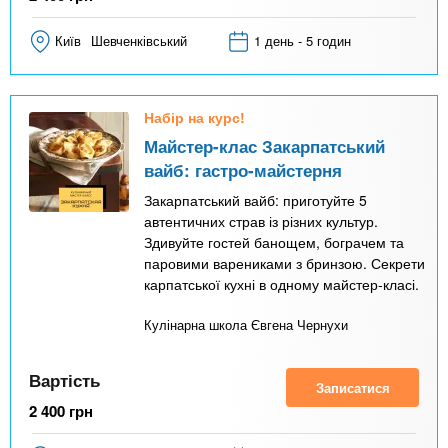
Київ
Шевченківський
1 день - 5 годин
Набір на курс!
Майстер-клас Закарпатський
вайб: гастро-майстерня
Закарпатський вайб: приготуйте 5
автентичних страв із різних культур.
Здивуйте гостей банощем, бограчем та
паровими варениками з бринзою. Секрети
карпатської кухні в одному майстер-класі.
Кулінарна школа Євгена Чернухи
Вартість
Записатися
2 400
грн