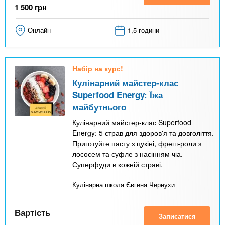
1 500
грн
Онлайн
1,5 години
Набір на курс!
Кулінарний майстер-клас
Superfood Energy: Їжа
майбутнього
Кулінарний майстер-клас Superfood
Energy: 5 страв для здоров'я та довголіття.
Приготуйте пасту з цукіні, фреш-роли з
лососем та суфле з насінням чіа.
Суперфуди в кожній страві.
Кулінарна школа Євгена Чернухи
Вартість
Записатися