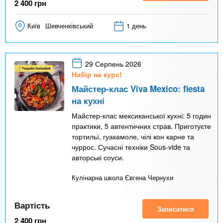
2 400
грн
Київ
Шевченківський
1 день
29 Серпень 2026
Набір на курс!
Майстер-клас Viva Mexico: fiesta
на кухні
Майстер-клас мексиканської кухні: 5 годин
практики, 5 автентичних страв. Приготуєте
тортильї, гуакамоле, чілі кон карне та
чуррос. Сучасні техніки Sous-vide та
авторські соуси.
Кулінарна школа Євгена Чернухи
Вартість
Записатися
2 400
грн