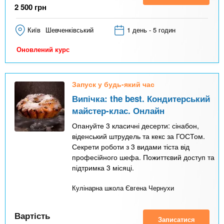
2 500
грн
Київ
Шевченківський
1 день - 5 годин
Оновлений курс
Запуск у будь-який час
Випічка: the best. Кондитерський
майстер-клас. Онлайн
Опануйте 3 класичні десерти: сінабон,
віденський штрудель та кекс за ГОСТом.
Секрети роботи з 3 видами тіста від
професійного шефа. Пожиттєвий доступ та
підтримка 3 місяці.
Кулінарна школа Євгена Чернухи
Вартість
Записатися