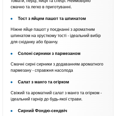
томати, перці, яйця та спеції. Неймовірно
смачно та легко в приготуванні.
Тост з яйцем пашот та шпинатом
Ніжне яйце пашот у поєднанні з ароматним
шпинатом на хрусткому тості - ідеальний вибір
для сніданку або бранчу.
Солоні сирники з пармезаном
Смачні сирні сирники з додаванням ароматного
пармезану - справжня насолода
Салат з манго та огірком
Свіжий та ароматний салат з манго та огірком -
ідеальний гарнір до будь-якої страви.
Сирний Фондю-сендвіч