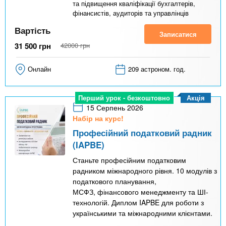
та підвищення кваліфікації бухгалтерів,
фінансистів, аудиторів та управлінців
Вартість
Записатися
31 500
грн
42000
грн
Онлайн
209 астроном. год.
Акція
Перший урок - безкоштовно
15 Серпень 2026
Набір на курс!
Професійний податковий радник
(IAPBE)
Станьте професійним податковим
радником міжнародного рівня. 10 модулів з
податкового планування,
МСФЗ, фінансового менеджменту та ШІ-
технологій. Диплом IAPBE для роботи з
українськими та міжнародними клієнтами.