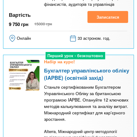
фінансистів, аудиторів та управлінців
Вартість
Записатися
9 750
грн
15000
грн
Онлайн
33 астроном. год.
Перший урок - безкоштовно
Набір на курс!
Бухгалтер управлінського обліку
(IAPBE) (освітній захід)
Станьте сертифікованим Бухгалтером
Управлінського Обліку за британською
програмою IAPBE. Опануйте 12 ключових
методів калькулювання та аналізу витрат.
Міжнародний сертифікат для кар'єрного
зростання.
Alterra, Міжнародний центр методології