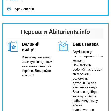
курси онлайн
Переваги Abiturients.info
Великий
Ваша заявка
вибір!
Адміністрація
школи отримає Ваш
В нашому каталозі
контакт.
3320 курсів від 1096
Найближчим
навчальних центрів
робочий час з Вами
України. Вибирайте
зв'яжуться,
кращих!
розкажуть
детальніше про
навчання і якщо
Вам все підійде,
запишуть Вас в
найближчу групу
або на
індивідуальне