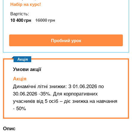
n
MBA
е
и
Набір на курс!
р
х
t
і
Вартість:
Онлайн курси
а
з
10 400
грн
16000
грн
л
а
s
у
к
За кордоном
Пробний урок
.
л
а
i
д
Умови акції
і
n
в
Акція
Динамічні літні знижки: З 01.06.2026 по
30.06.2026 -35%. Для корпоративних
f
учасників від 5 осіб – діє знижка на навчання
- 50%
o
Опис