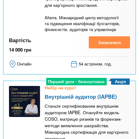
для кар'єрного зростання.
Alterra, Міжнародний центр методології
та підвищення кваліфікації бухгалтерів,
фінансистів, аудиторів та управлінців
Вартість
Записатися
14 000
грн
Онлайн
54 астроном. год.
Акція
Перший урок - безкоштовно
Набір на курс!
Внутрішній аудитор (IAPBE)
Станьте сертифікованим внутрішнім
аудитором IAPBE. Опануйте модель
COSO, матрицю ризиків та форензик-
методи виявлення шахрайства.
Міжнародна сертифікація для кар'єрного
зростання.