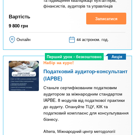
та підвищення кваліфікації бухгалтерів,
фінансистів, аудиторів та управлінців
Вартість
Записатися
9 800
грн
Онлайн
44 астроном. год.
Акція
Перший урок - безкоштовно
Набір на курс!
Податковий аудитор-консультант
(IAPBE)
Станьте сертифікованим податковим
аудитором за міжнародним стандартом
IAPBE. 8 модулів від податкової практики
до аудиту. Опануйте ТЦУ, КІК та
податковий комплаєнс для консультування
бізнесу.
Alterra, Міжнародний центр методології