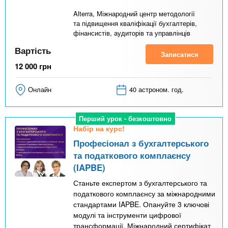
Alterra, Міжнародний центр методології
та підвищення кваліфікації бухгалтерів,
фінансистів, аудиторів та управлінців
Вартість
Записатися
12 000
грн
Онлайн
40 астроном. год.
Перший урок - безкоштовно
Набір на курс!
Професіонал з бухгалтерського
та податкового комплаєнсу
(IAPBE)
Станьте експертом з бухгалтерського та
податкового комплаєнсу за міжнародними
стандартами IAPBE. Опануйте 3 ключові
модулі та інструменти цифрової
трансформації. Міжнародний сертифікат