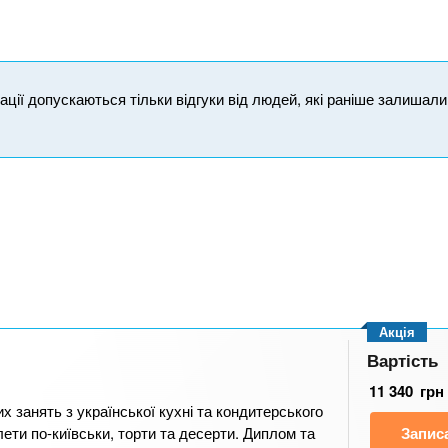
ікації допускаються тільки відгуки від людей, які раніше залишал
Акція
Вартість
11 340
грн
их занять з української кухні та кондитерського
лети по-київськи, торти та десерти. Диплом та
Запис