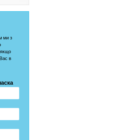
 ми з
о
 якщо
Вас в
ласка