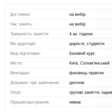
Дні тижня:
на вибір
Час занять:
на вибір
Тривалість заняття:
4 ак. години
Вік аудиторії:
дорослі, студенти
Вид підготовки:
базовий курс
Місто:
Київ, Солом'янський
Викладач:
фахівець-практик
Документ про закінчення:
диплом
Опції:
групові заняття, інди
Працевлаштування:
немає