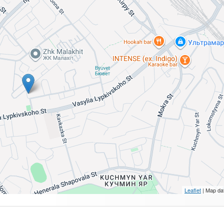
Leaflet
| Map da