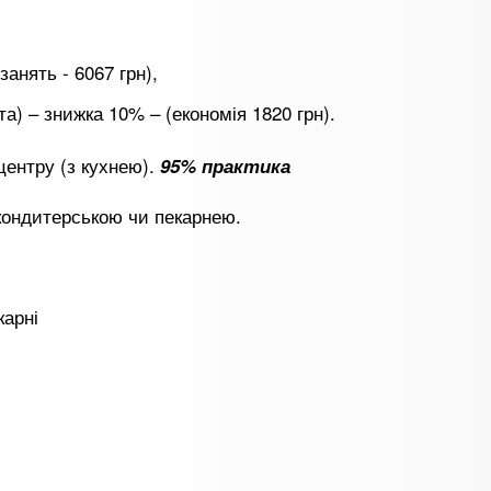
занять - 6067 грн),
та) – знижка 10% – (економія 1820 грн).
центру (з кухнею).
95% практика
 кондитерською чи пекарнею.
карні