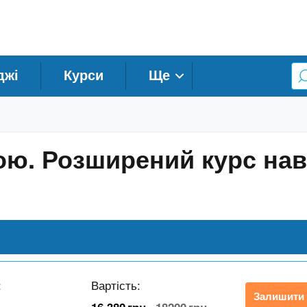
джі
Курси
Ще
ою. Розширений курс на
:
Вартість:
Залишити 