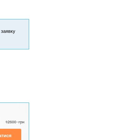
и заявку
12600
грн
атися