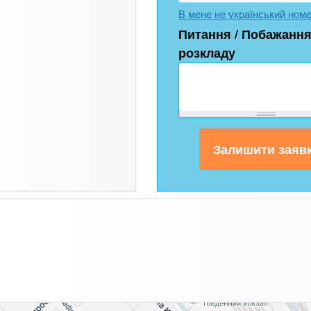
В мене не український ном
Питання / Побажання
розкладу