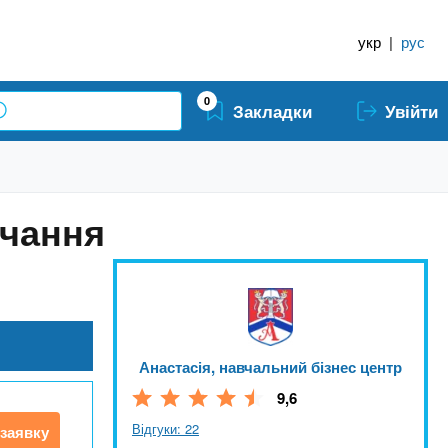
укр
|
рус
0
Закладки
Увійти
вчання
Анастасія, навчальний бізнес центр
9,6
Відгуки: 22
заявку