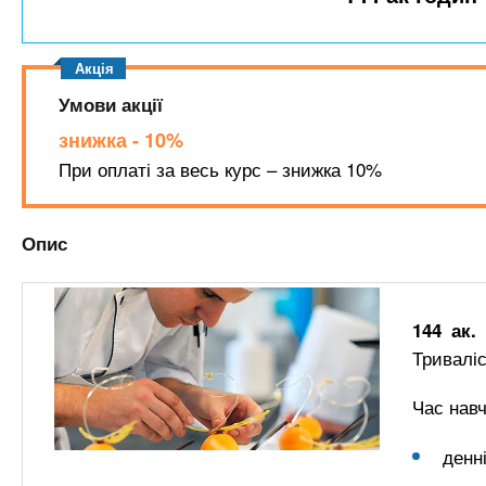
n
т
и
е
х
t
р
з
і
а
а
Умови акції
s
л
к
знижка - 10%
у
л
.
При оплаті за весь курс – знижка 10%
а
д
i
Опис
і
в
n
144 ак.
f
Триваліс
o
Час навч
денні