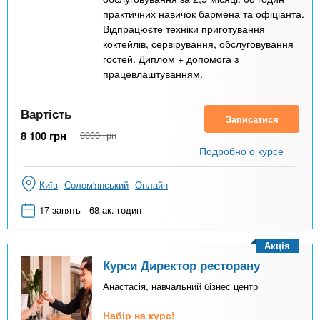
практичних навичок бармена та офіціанта.
Відпрацюєте техніки приготування
коктейлів, сервірування, обслуговування
гостей. Диплом + допомога з
працевлаштуванням.
Вартість
Записатися
8 100
грн
9000
грн
Подробно о курсе
Київ
Солом'янський
Онлайн
17 занять - 68 ак. годин
Акція
Курси Директор ресторану
Анастасія, навчальний бізнес центр
Набір на курс!