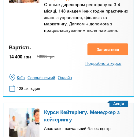
Станьте директором ресторану за 3-4
місяці. 148 академічних годин практичних
знань з управління, фінансів та
маркетингу. Диплом + допомога з
працевлаштуванням після навчання.
Вартість
Записатися
14 400
грн
16000
грн
Подробно о курсе
Київ
Солом'янський
Онлайн
128 ак годин
Акція
Курси Кейтерінгу. Менеджер з
кейтерингу
Анастасія, навчальний бізнес центр