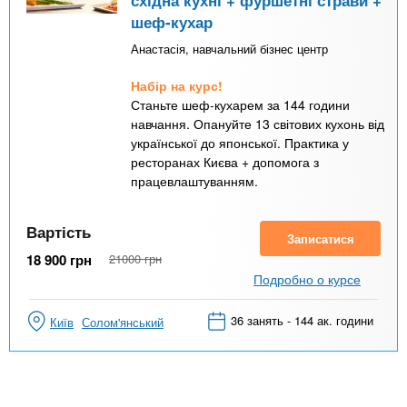
східна кухні + фуршетні страви +
шеф-кухар
Анастасія, навчальний бізнес центр
Набір на курс!
Станьте шеф-кухарем за 144 години
навчання. Опануйте 13 світових кухонь від
української до японської. Практика у
ресторанах Києва + допомога з
працевлаштуванням.
Вартість
Записатися
18 900
грн
21000
грн
Подробно о курсе
36 занять - 144 ак. години
Київ
Солом'янський