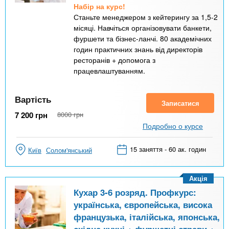
Набір на курс!
Станьте менеджером з кейтерингу за 1,5-2
місяці. Навчіться організовувати банкети,
фуршети та бізнес-ланчі. 80 академічних
годин практичних знань від директорів
ресторанів + допомога з
працевлаштуванням.
Вартість
Записатися
7 200
грн
8000
грн
Подробно о курсе
15 заняття - 60 ак. годин
Київ
Солом'янський
Акція
Кухар 3-6 розряд. Профкурс:
українська, європейська, висока
французька, італійська, японська,