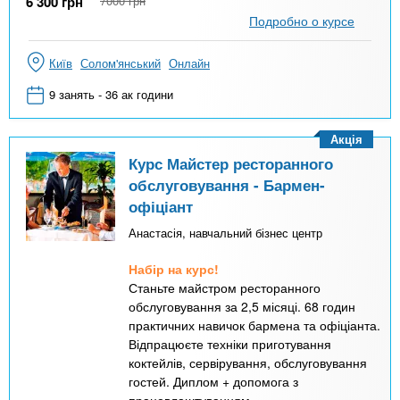
6 300
грн
7000
грн
Подробно о курсе
Київ
Солом'янський
Онлайн
9 занять - 36 ак години
Акція
Курс Майстер ресторанного
обслуговування - Бармен-
офіціант
Анастасія, навчальний бізнес центр
Набір на курс!
Станьте майстром ресторанного
обслуговування за 2,5 місяці. 68 годин
практичних навичок бармена та офіціанта.
Відпрацюєте техніки приготування
коктейлів, сервірування, обслуговування
гостей. Диплом + допомога з
працевлаштуванням.