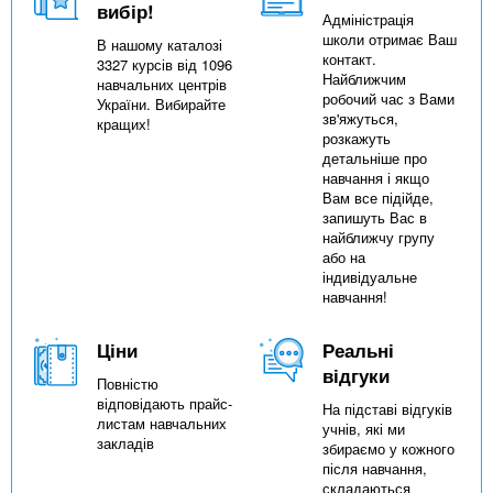
вибір!
Адміністрація
школи отримає Ваш
В нашому каталозі
контакт.
3327 курсів від 1096
Найближчим
навчальних центрів
робочий час з Вами
України. Вибирайте
зв'яжуться,
кращих!
розкажуть
детальніше про
навчання і якщо
Вам все підійде,
запишуть Вас в
найближчу групу
або на
індивідуальне
навчання!
Ціни
Реальні
відгуки
Повністю
відповідають прайс-
На підставі відгуків
листам навчальних
учнів, які ми
закладів
збираємо у кожного
після навчання,
складаються