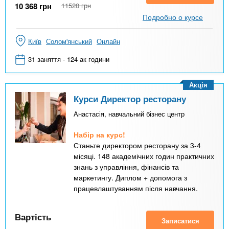
10 368
грн
11520
грн
Подробно о курсе
Київ
Солом'янський
Онлайн
31 заняття - 124 ак години
Акція
Курси Директор ресторану
Анастасія, навчальний бізнес центр
Набір на курс!
Станьте директором ресторану за 3-4
місяці. 148 академічних годин практичних
знань з управління, фінансів та
маркетингу. Диплом + допомога з
працевлаштуванням після навчання.
Вартість
Записатися