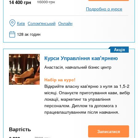
14 400
грн
16000
грн
Подробно о курсе
Київ
Солом'янський
Онлайн
128 ак годин
Акція
Курси Управління кав'ярнею
Анастасія, навчальний бізнес центр
Набір на курс!
Відкрийте власну кав'ярню з нуля за 1,5-2
місяці. Опануєте приготування кави, вибір
локації, маркетинг та управління
персоналом. Диплом та допомога з
працевлаштуванням після навчання.
Вартість
Записатися