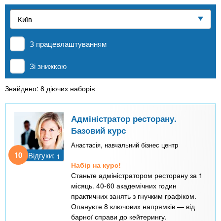
n
е
и
р
Приватні школи
х
t
і
а
з
л
З працевлаштуванням
MBA
а
s
у
к
Зі знижкою
.
л
Онлайн курси
а
Знайдено: 8 діючих наборів
i
д
За кордоном
і
Адміністратор ресторану.
n
Базовий курс
в
Анастасія, навчальний бізнес центр
10
Відгуки:
f
1
Набір на курс!
Станьте адміністратором ресторану за 1
o
місяць. 40-60 академічних годин
практичних занять з гнучким графіком.
Опануєте 8 ключових напрямків — від
барної справи до кейтерингу.