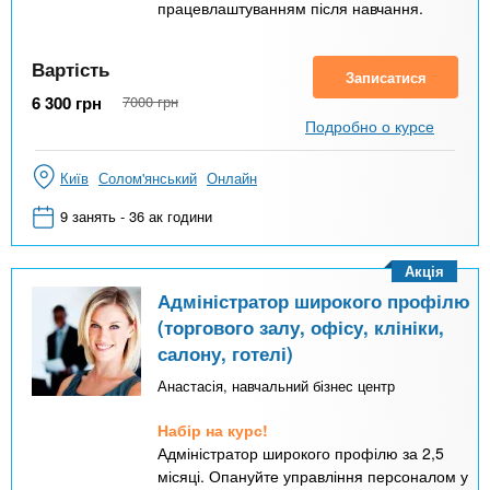
працевлаштуванням після навчання.
Вартість
Записатися
6 300
грн
7000
грн
Подробно о курсе
Київ
Солом'янський
Онлайн
9 занять - 36 ак години
Акція
Адміністратор широкого профілю
(торгового залу, офісу, клініки,
салону, готелі)
Анастасія, навчальний бізнес центр
Набір на курс!
Адміністратор широкого профілю за 2,5
місяці. Опануйте управління персоналом у