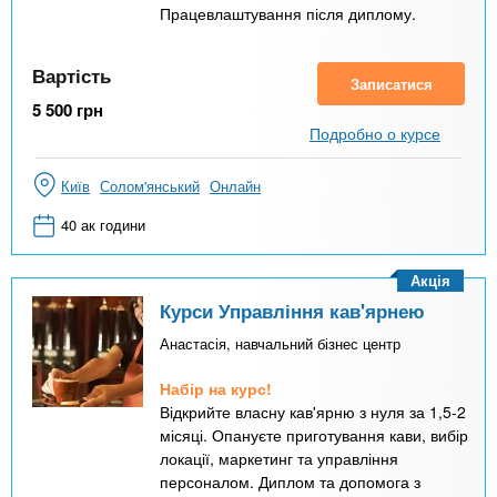
Працевлаштування після диплому.
Вартість
Записатися
5 500
грн
Подробно о курсе
Київ
Солом'янський
Онлайн
40 ак години
Акція
Курси Управління кав'ярнею
Анастасія, навчальний бізнес центр
Набір на курс!
Відкрийте власну кав'ярню з нуля за 1,5-2
місяці. Опануєте приготування кави, вибір
локації, маркетинг та управління
персоналом. Диплом та допомога з