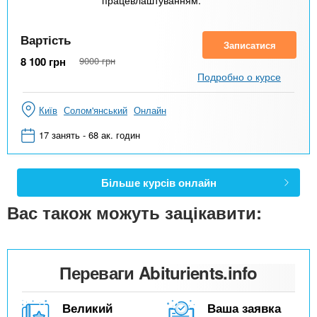
Вартість
Записатися
8 100
грн
9000
грн
Подробно о курсе
Київ
Солом'янський
Онлайн
17 занять - 68 ак. годин
Більше курсів онлайн
Вас також можуть зацікавити:
Переваги Abiturients.info
Великий
Ваша заявка