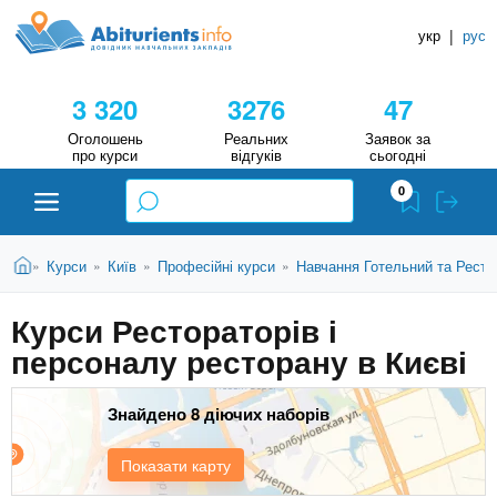
A
П
Д
е
укр
|
рус
о
b
р
в
е
3 320
3276
47
й
і
i
т
д
Оголошень
Реальних
Заявок за
и
про курси
відгуків
сьогодні
н
д
t
0
о
и
о
к
u
с
В
Н
Абітурієнту
Головна
Курси
Київ
Професійні курси
Навчання Готельний та Ресто
»
»
»
»
н
и
о
а
r
є
в
Курси Рестораторів і
в
ЗВО (ВНЗ)
т
н
персоналу ресторану в Києві
у
ч
i
о
т
г
а
Коледжі
о
Знайдено 8 діючих наборів
л
e
м
ь
а
Курси
Показати карту
т
н