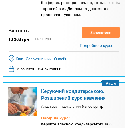
5 сферах: ресторан, салон, готель, клініка,
торговий зал. Диплом та допомога з
працевлаштуванням.
Вартість
Записатися
10 368
грн
11520
грн
Подробно о курсе
Київ
Солом'янський
Онлайн
31 заняття - 124 ак години
Акція
Керуючий кондитерською.
Розширений курс навчання
Анастасія, навчальний бізнес центр
Набір на курс!
Керуйте власною кондитерською за 3