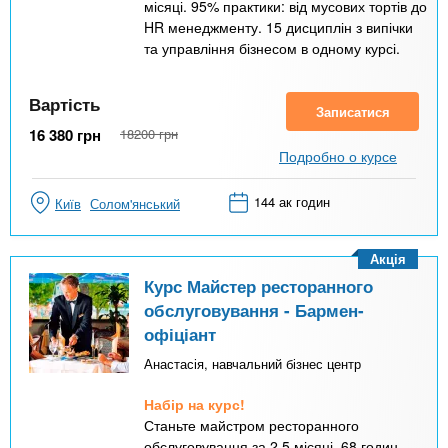
місяці. 95% практики: від мусових тортів до
HR менеджменту. 15 дисциплін з випічки
та управління бізнесом в одному курсі.
Вартість
Записатися
16 380
грн
18200
грн
Подробно о курсе
144 ак годин
Київ
Солом'янський
Акція
Курс Майстер ресторанного
обслуговування - Бармен-
офіціант
Анастасія, навчальний бізнес центр
Набір на курс!
Станьте майстром ресторанного
обслуговування за 2,5 місяці. 68 годин