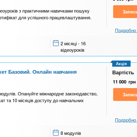
відеоуроків з практичними навичками пошуку
Запис
 Сертифікат для успішного працевлаштування.
Подробно 
2 місяці - 16
відеоуроків
Акція
акет Базовий. Онлайн навчання
Вартість
11 000
грн
 модулів. Опануйте міжнародне законодавство,
Запис
кат та 10 місяців доступу до навчальних
Подробно 
8 модулів