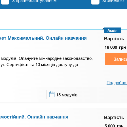
З працевлаштуванням
Зі знижкою
Акція
Пакет Максимальний. Онлайн навчання
Вартість
18 000
грн
5 модулів. Опануйте міжнародне законодавство,
Запис
уг. Сертифікат та 10 місяців доступу до
Подробно 
15 модулів
Самостійний. Онлайн навчання
Вартість
5 000
грн