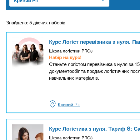
n
т
и
е
х
t
р
з
і
Знайдено: 5 діючих наборів
а
а
s
л
к
Курс Логіст перевізника з нуля. 
у
л
.
Школа логістики PRO8
а
Набір на курс!
д
Станьте логістом перевізника з нуля за 1
i
документообіг та продаж логістичних посл
і
навчальних матеріалів.
в
n
f
Кривий Ріг
o
Курс Логістика з нуля. Тариф S: 
Школа логістики PRO8