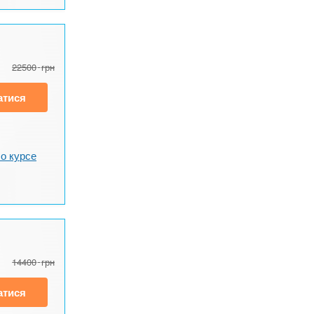
22500
грн
атися
о курсе
14400
грн
атися