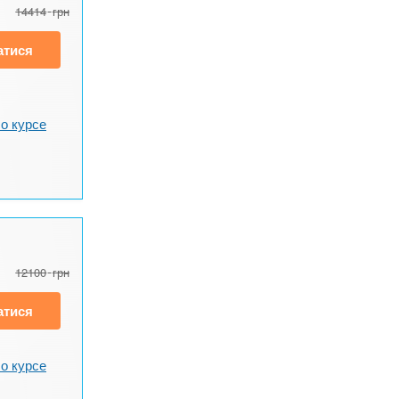
14414
грн
атися
о курсе
12100
грн
атися
о курсе