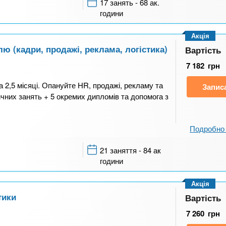
17 занять - 68 ак.
години
Акція
 (кадри, продажі, реклама, логістика)
Вартість
7 182
грн
2,5 місяці. Опануйте HR, продажі, рекламу та
Запис
тичних занять + 5 окремих дипломів та допомога з
Подробно 
21 заняття - 84 ак
години
Акція
тики
Вартість
7 260
грн