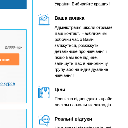
України. Вибирайте кращих!
Ваша заявка
Адміністрація школи отримає
Ваш контакт. Найближчим
робочий час з Вами
зв'яжуться, розкажуть
27000
грн
детальніше про навчання і
якщо Вам все підійде,
атися
запишуть Вас в найближчу
групу або на індивідуальне
навчання!
о курсе
Ціни
Повністю відповідають прайс-
листам навчальних закладів
Реальні відгуки
На підставі відгуків учнів, які