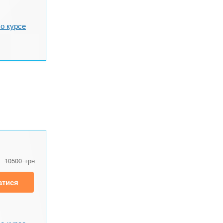
о курсе
10500
грн
атися