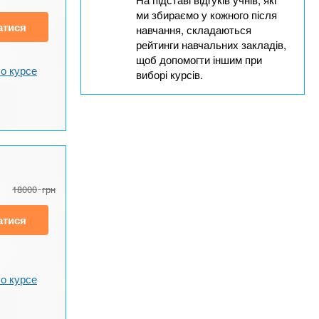
ми збираємо у кожного після
атися
навчання, складаються
рейтинги навчальних закладів,
щоб допомогти іншим при
о курсе
виборі курсів.
18000
грн
атися
о курсе