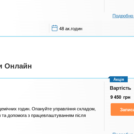
Подробно 
48 ак.годин
си Онлайн
Акція
Вартість
9 450
грн
демічних годин. Опануйте управління складом,
Запис
м та допомога з працевлаштуванням після