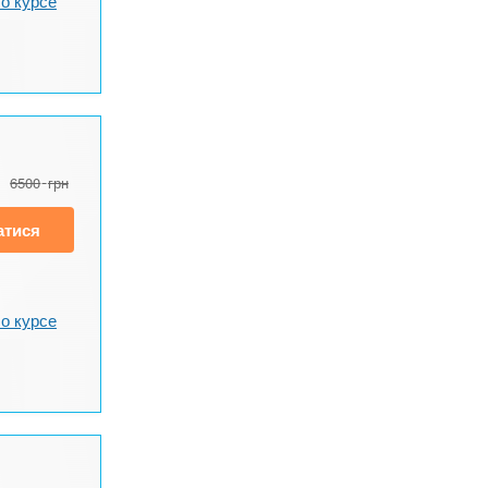
о курсе
6500
грн
атися
о курсе