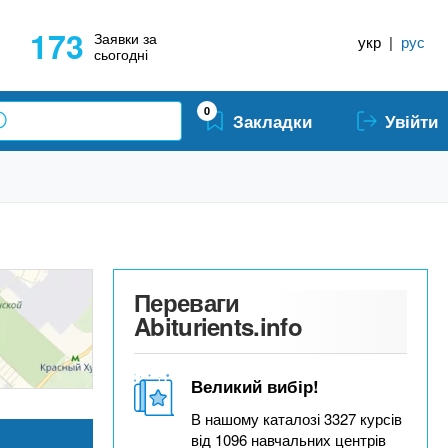
173
Заявки за
укр
|
рус
сьогодні
0
Закладки
Увійти
Переваги
Abiturients.info
Великий вибір!
В нашому каталозі 3327 курсів
від 1096 навчальних центрів