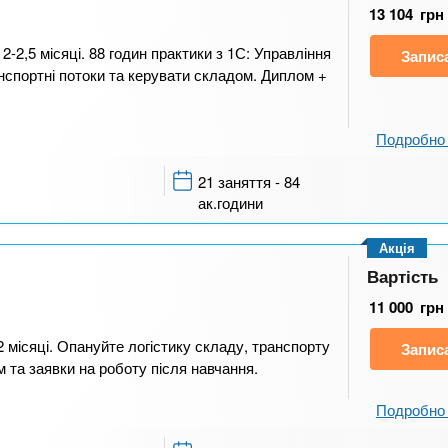
13 104
грн
2-2,5 місяці. 88 годин практики з 1С: Управління
Запис
анспортні потоки та керувати складом. Диплом +
Подробно 
21 заняття - 84
ак.години
Акція
Вартість
11 000
грн
2 місяці. Опануйте логістику складу, транспорту
Запис
 та заявки на роботу після навчання.
Подробно 