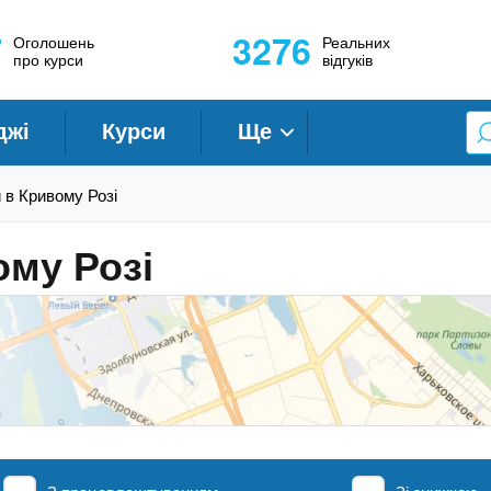
7
3276
Оголошень
Реальних
про курси
відгуків
джі
Курси
Ще
 в Кривому Розі
ому Розі