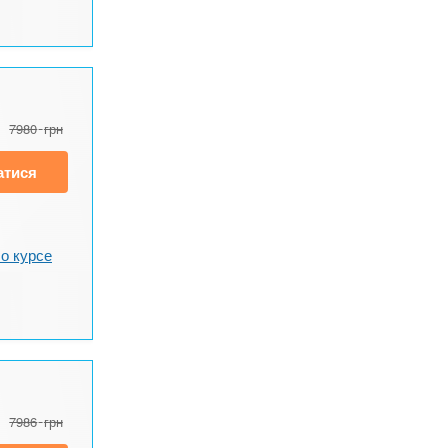
7980
грн
атися
о курсе
7986
грн