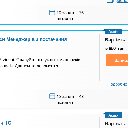
Подробно 
19 занять - 76
ак.годин
Акція
рси Менеджерів з постачання
Вартість
5 850
грн
5 місяці. Опануйте пошук постачальників,
Запис
аналіз. Диплом та допомога з
Подробно 
12 занять - 48
ак.годин
Акція
 + 1С
Вартість