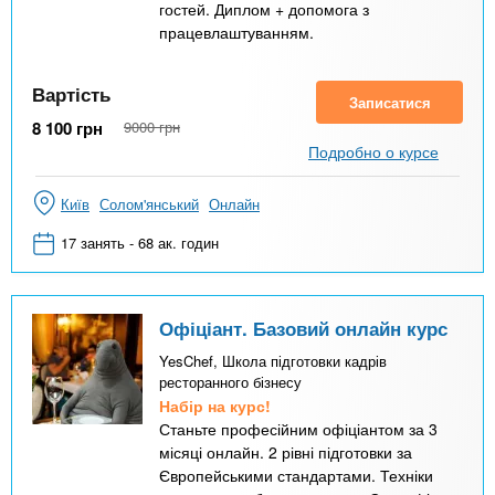
гостей. Диплом + допомога з
працевлаштуванням.
Вартість
Записатися
8 100
грн
9000
грн
Подробно о курсе
Київ
Солом'янський
Онлайн
17 занять - 68 ак. годин
Офіціант. Базовий онлайн курс
YesChef, Школа підготовки кадрів
ресторанного бізнесу
Набір на курс!
Станьте професійним офіціантом за 3
місяці онлайн. 2 рівні підготовки за
Європейськими стандартами. Техніки