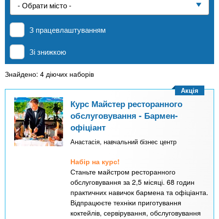
n
е
и
р
Приватні школи
х
t
і
З працевлаштуванням
а
з
л
MBA
а
s
Зі знижкою
у
к
.
л
Знайдено: 4 діючих наборів
Онлайн курси
а
Акція
i
д
Курс Майстер ресторанного
За кордоном
обслуговування - Бармен-
і
офіціант
n
в
Анастасія, навчальний бізнес центр
f
Набір на курс!
Станьте майстром ресторанного
o
обслуговування за 2,5 місяці. 68 годин
практичних навичок бармена та офіціанта.
Відпрацюєте техніки приготування
коктейлів, сервірування, обслуговування