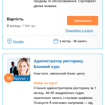
продажу та обслуговування. Сертифікат
двома мовами.
Вартість
Записатися
В місяць:
7 500
грн
Подробно о курсе
3 місяці - 36 занять
Онлайн
Адміністратор ресторану.
Базовий курс
Анастасія, навчальний бізнес центр
10
Відгуки:
1
Набір на курс!
Станьте адміністратором ресторану за 1
місяць. 40-60 академічних годин
практичних занять з гнучким графіком.
Опануєте 8 ключових напрямків — від