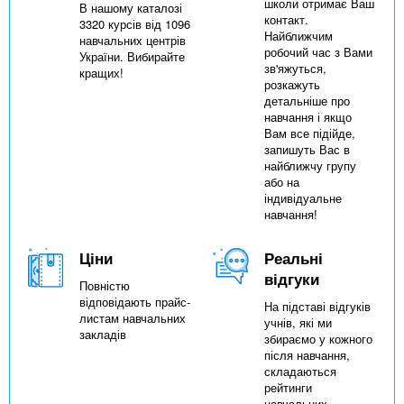
школи отримає Ваш
В нашому каталозі
контакт.
3320 курсів від 1096
Найближчим
навчальних центрів
робочий час з Вами
України. Вибирайте
зв'яжуться,
кращих!
розкажуть
детальніше про
навчання і якщо
Вам все підійде,
запишуть Вас в
найближчу групу
або на
індивідуальне
навчання!
Ціни
Реальні
відгуки
Повністю
відповідають прайс-
На підставі відгуків
листам навчальних
учнів, які ми
закладів
збираємо у кожного
після навчання,
складаються
рейтинги
навчальних