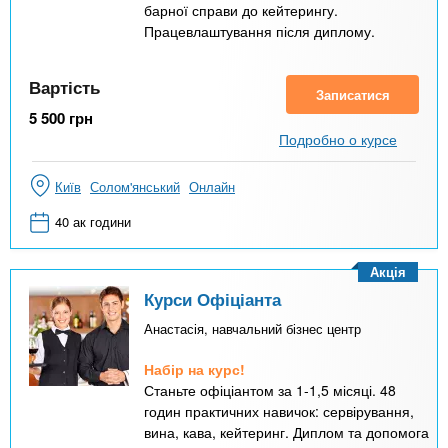
барної справи до кейтерингу.
Працевлаштування після диплому.
Вартість
Записатися
5 500
грн
Подробно о курсе
Київ
Солом'янський
Онлайн
40 ак години
Акція
Курси Офіціанта
Анастасія, навчальний бізнес центр
Набір на курс!
Станьте офіціантом за 1-1,5 місяці. 48
годин практичних навичок: сервірування,
вина, кава, кейтеринг. Диплом та допомога