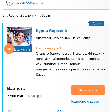
Курси Офіціантів
Знайдено: 25 діючих наборів
Акція
Курси барменів
Анастасія, навчальний бізнес центр
Набір на курс!
10
Відгуки:
1
Станьте барменом за 1 місяць. 44 години
практики: міксологія, карта вин, кава та
чай. Диплом + гарантоване
працевлаштування у ресторанах та барах
Києва.
Вартість
Записатися
7 200
грн
8000
грн
Подробно о курсе