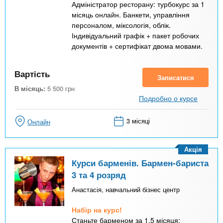
Адміністратор ресторану: турбокурс за 1
місяць онлайн. Банкети, управління
персоналом, міксологія, облік.
Індивідуальний графік + пакет робочих
документів + сертифікат двома мовами.
Вартість
Записатися
В місяць:
5 500
грн
Подробно о курсе
3 місяці
Онлайн
Акція
Курси барменів. Бармен-бариста
3 та 4 розряд
Анастасія, навчальний бізнес центр
Набір на курс!
Станьте барменом за 1,5 місяця: