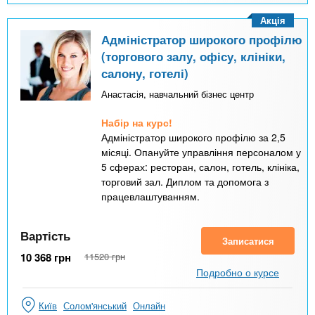
Акція
Адміністратор широкого профілю
(торгового залу, офісу, клініки,
салону, готелі)
Анастасія, навчальний бізнес центр
Набір на курс!
Адміністратор широкого профілю за 2,5
місяці. Опануйте управління персоналом у
5 сферах: ресторан, салон, готель, клініка,
торговий зал. Диплом та допомога з
працевлаштуванням.
Вартість
Записатися
10 368
грн
11520
грн
Подробно о курсе
Київ
Солом'янський
Онлайн