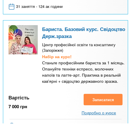
31 заняття - 124 ак години
Бариста. Базовий курс. Свідоцтво
Держ.зразка
Центр професійної освіти та консалтингу
(Запоріжжя)
Набір на курс!
Станьте професійним бариста за 1 місяць.
Опануйте техніки еспресо, молочних
напоїв та латте-арт. Практика в реальній
кав'ярні + свідоцтво державного зразка.
Вартість
Записатися
7 000
грн
Подробно о курсе
Запоріжжя
Вознесенівський