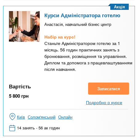
Акція
Курси Адміністратора готелю
Анастасія, навчальний бізнес центр
Набір на курс!
Станьте Адміністратором готелю за 1
місяць. 56 годин практичних занять з
бронювання, розміщення та управління.
Диплом та допомога з працевлаштуванням
після навчання.
Вартість
Записатися
5 800
грн
Подробно о курсе
Київ
Солом'янський
Онлайн
14 занять - 56 ак годин