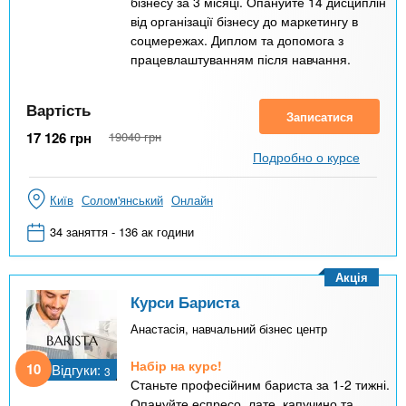
бізнесу за 3 місяці. Опануйте 14 дисциплін
від організації бізнесу до маркетингу в
соцмережах. Диплом та допомога з
працевлаштуванням після навчання.
Вартість
Записатися
17 126
грн
19040
грн
Подробно о курсе
Київ
Солом'янський
Онлайн
34 заняття - 136 ак години
Акція
Курси Бариста
Анастасія, навчальний бізнес центр
Набір на курс!
10
Відгуки:
3
Станьте професійним бариста за 1-2 тижні.
Опануйте еспресо, лате, капучино та