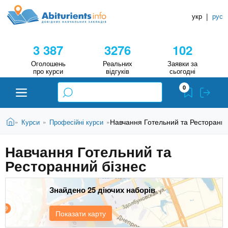
A
П
Д
е
укр
|
рус
о
b
р
в
е
3 387
3276
102
й
і
i
т
д
Оголошень
Реальних
Заявки за
и
про курси
відгуків
сьогодні
н
д
t
0
о
и
о
к
u
с
В
Н
Абітурієнту
Головна
Навчання Готельний та Ресторанни
Курси
Професійні курси
»
»
»
н
и
о
а
r
є
в
Навчання Готельний та
в
ЗВО (ВНЗ)
т
н
Ресторанний бізнес
у
ч
i
о
т
г
а
Коледжі
о
Знайдено 25 діючих наборів
л
e
м
ь
а
Курси
Показати карту
т
н