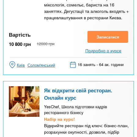
міксологія, сомельє, бариста на 16
заняттях. Дегустації та алкоголь входять +
працевлаштування в ресторани Києва.
Вартість
Записатися
10 800
грн
12000
грн
Подробно о курсе
16 занять - 64 ак. години
Київ
Солом'янський
Як відкрити свій ресторан.
Онлайн курс
YesChef, Школа підготовки кадрів
ресторанного бізнесу
Набір на курс!
Відкрийте ресторан під ключ: бізнес-план,
розрахунки окупності, дозволи, підбір