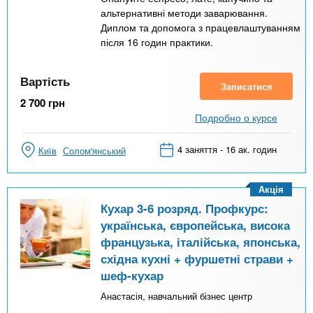
альтернативні методи заварювання.
Диплом та допомога з працевлаштуванням
після 16 годин практики.
Вартість
Записатися
2 700
грн
Подробно о курсе
4 заняття - 16 ак. годин
Київ
Солом'янський
Акція
Кухар 3-6 розряд. Профкурс:
українська, європейська, висока
французька, італійська, японська,
східна кухні + фуршетні страви +
шеф-кухар
Анастасія, навчальний бізнес центр