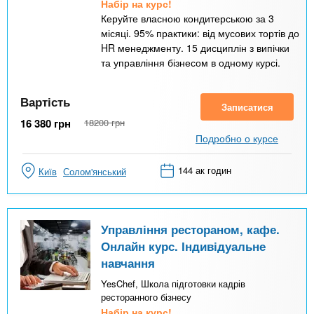
Набір на курс!
Керуйте власною кондитерською за 3
місяці. 95% практики: від мусових тортів до
HR менеджменту. 15 дисциплін з випічки
та управління бізнесом в одному курсі.
Вартість
Записатися
16 380
грн
18200
грн
Подробно о курсе
144 ак годин
Київ
Солом'янський
Управління рестораном, кафе.
Онлайн курс. Індивідуальне
навчання
YesChef, Школа підготовки кадрів
ресторанного бізнесу
Набір на курс!