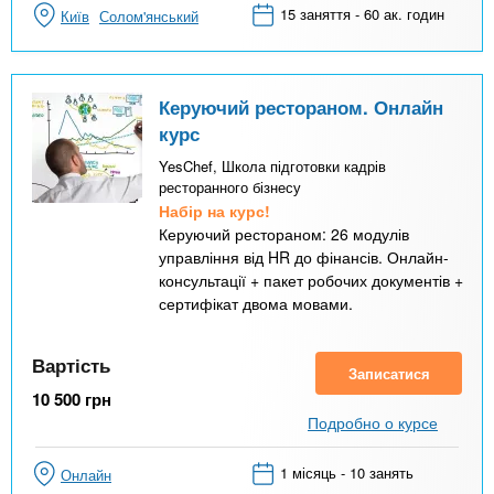
15 заняття - 60 ак. годин
Київ
Солом'янський
Керуючий рестораном. Онлайн
курс
YesChef, Школа підготовки кадрів
ресторанного бізнесу
Набір на курс!
Керуючий рестораном: 26 модулів
управління від HR до фінансів. Онлайн-
консультації + пакет робочих документів +
сертифікат двома мовами.
Вартість
Записатися
10 500
грн
Подробно о курсе
1 місяць - 10 занять
Онлайн