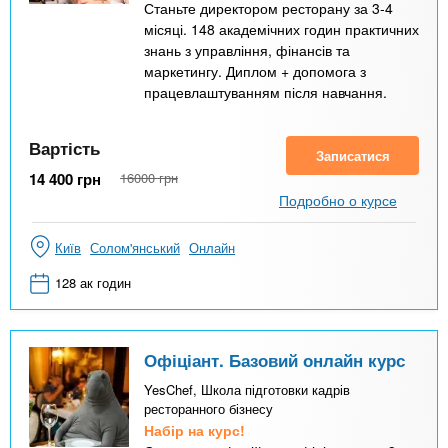
Станьте директором ресторану за 3-4
місяці. 148 академічних годин практичних
знань з управління, фінансів та
маркетингу. Диплом + допомога з
працевлаштуванням після навчання.
Вартість
Записатися
14 400
грн
16000
грн
Подробно о курсе
Київ
Солом'янський
Онлайн
128 ак годин
Офіціант. Базовий онлайн курс
YesChef, Школа підготовки кадрів
ресторанного бізнесу
Набір на курс!