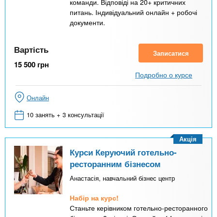
команди. Відповіді на 20+ критичних
питань. Індивідуальний онлайн + робочі
документи.
Вартість
Записатися
15 500
грн
Подробно о курсе
Онлайн
10 занять + 3 консультації
Акція
Курси Керуючий готельно-
ресторанним бізнесом
Анастасія, навчальний бізнес центр
Набір на курс!
Станьте керівником готельно-ресторанного