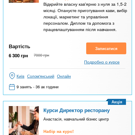
Відкрийте власну кав'ярню з нуля за 1,5-2
місяці. Опануєте приготування кави, вибір
локації, маркетинг та управління
персоналом. Диплом та допомога з
працевлаштуванням після навчання.
Вартість
Записатися
6 300
грн
7000
грн
Подробно о курсе
Київ
Солом'янський
Онлайн
9 занять - 36 ак години
Акція
Курси Директор ресторану
Анастасія, навчальний бізнес центр
Набір на курс!