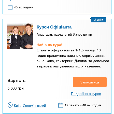
40 ак години
Акція
Курси Офіціанта
Анастасія, навчальний бізнес центр
Набір на курс!
Станьте офіціантом за 1-1,5 місяці. 48
годин практичних навичок: сервірування,
вина, кава, кейтеринг. Диплом та допомога
з працевлаштуванням після навчання.
Вартість
Записатися
5 500
грн
Подробно о курсе
12 занять - 48 ак. годин
Київ
Солом'янський