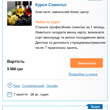
Курси Сомельє
Анастасія, навчальний бізнес центр
Набір на курс!
Станьте професійним сомельє за 1 місяць.
Навчіться складати винну карту, визначати
сорт винограду та регіон походження вина.
Диплом та допомога з працевлаштуванням
після 7 практичних занять.
Вартість
Записатися
5 000
грн
Подробно о курсе
Київ
Солом'янський
Онлайн
7 заняття - 28 ак. годин
Акція