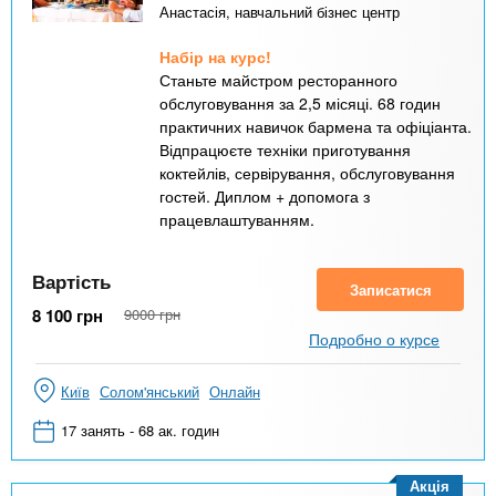
Анастасія, навчальний бізнес центр
Набір на курс!
Станьте майстром ресторанного
обслуговування за 2,5 місяці. 68 годин
практичних навичок бармена та офіціанта.
Відпрацюєте техніки приготування
коктейлів, сервірування, обслуговування
гостей. Диплом + допомога з
працевлаштуванням.
Вартість
Записатися
8 100
грн
9000
грн
Подробно о курсе
Київ
Солом'янський
Онлайн
17 занять - 68 ак. годин
Акція