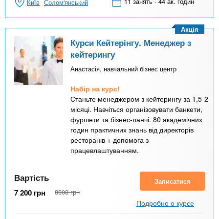
11 занять - 44 ак. годин
Київ
Солом'янський
Акція
Курси Кейтерінгу. Менеджер з
кейтерингу
Анастасія, навчальний бізнес центр
Набір на курс!
Станьте менеджером з кейтерингу за 1,5-2
місяці. Навчіться організовувати банкети,
фуршети та бізнес-ланчі. 80 академічних
годин практичних знань від директорів
ресторанів + допомога з
працевлаштуванням.
Вартість
Записатися
7 200
грн
8000
грн
Подробно о курсе