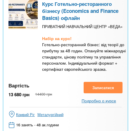
Курс Готельно-ресторанного
бізнесу (Economics and Finance
Basics) офлайн
ПРИВАТНИЙ НАВЧАЛЬНИЙ ЦЕНТР «ВЕДА»
Набір на курс!
Готельно-ресторанний бізнес: від теорії до
прибутку за 48 годин. Опануйте міжнародні
стандарти, цінову політику та управління
персоналом. Індивідуальний формат +
сертифікат європейського зразка.
Вартість
Записатися
13 680
грн
14400
грн
Подробно о курсе
Кривий Ріг
Металургійний
16 занять - 48 ак.години