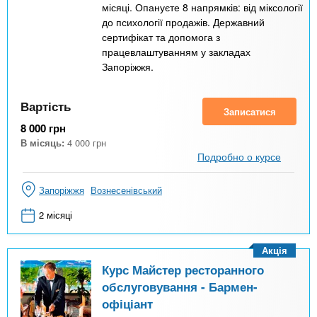
місяці. Опануєте 8 напрямків: від міксології
до психології продажів. Державний
сертифікат та допомога з
працевлаштуванням у закладах
Запоріжжя.
Вартість
Записатися
8 000
грн
В місяць:
4 000
грн
Подробно о курсе
Запоріжжя
Вознесенівський
2 місяці
Акція
Курс Майстер ресторанного
обслуговування - Бармен-
офіціант