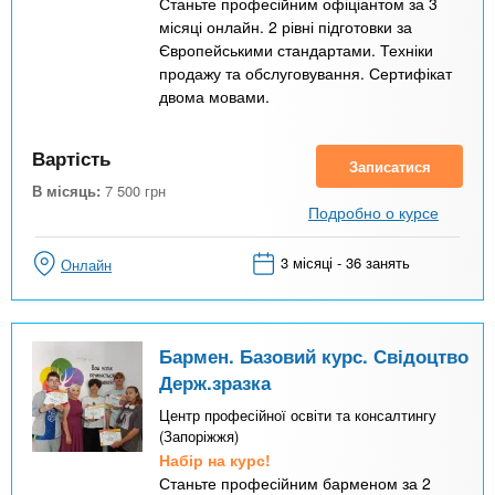
Станьте професійним офіціантом за 3
місяці онлайн. 2 рівні підготовки за
Європейськими стандартами. Техніки
продажу та обслуговування. Сертифікат
двома мовами.
Вартість
Записатися
В місяць:
7 500
грн
Подробно о курсе
3 місяці - 36 занять
Онлайн
Бармен. Базовий курс. Свідоцтво
Держ.зразка
Центр професійної освіти та консалтингу
(Запоріжжя)
Набір на курс!
Станьте професійним барменом за 2