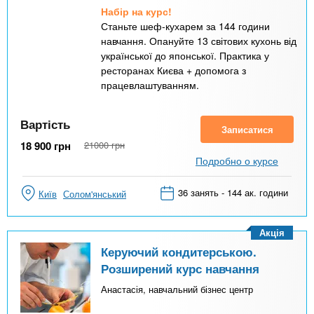
Набір на курс!
Станьте шеф-кухарем за 144 години
навчання. Опануйте 13 світових кухонь від
української до японської. Практика у
ресторанах Києва + допомога з
працевлаштуванням.
Вартість
Записатися
18 900
грн
21000
грн
Подробно о курсе
36 занять - 144 ак. години
Київ
Солом'янський
Акція
Керуючий кондитерською.
Розширений курс навчання
Анастасія, навчальний бізнес центр