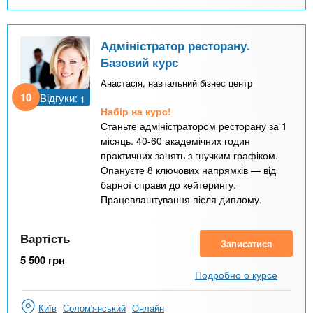
Адміністратор ресторану.
Базовий курс
Анастасія, навчальний бізнес центр
10
Відгуки:
1
Набір на курс!
Станьте адміністратором ресторану за 1
місяць. 40-60 академічних годин
практичних занять з гнучким графіком.
Опануєте 8 ключових напрямків — від
барної справи до кейтерингу.
Працевлаштування після диплому.
Вартість
Записатися
5 500
грн
Подробно о курсе
Київ
Солом'янський
Онлайн