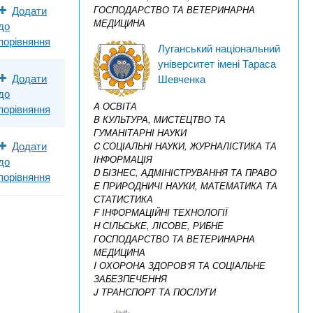
Додати
ГОСПОДАРСТВО ТА ВЕТЕРИНАРНА
МЕДИЦИНА
до
порівняння
Луганський національний
університет імені Тараса
Додати
Шевченка
до
A ОСВІТА
порівняння
B КУЛЬТУРА, МИСТЕЦТВО ТА
ГУМАНІТАРНІ НАУКИ
Додати
C СОЦІАЛЬНІ НАУКИ, ЖУРНАЛІСТИКА ТА
ІНФОРМАЦІЯ
до
D БІЗНЕС, АДМІНІСТРУВАННЯ ТА ПРАВО
порівняння
E ПРИРОДНИЧІ НАУКИ, МАТЕМАТИКА ТА
СТАТИСТИКА
F ІНФОРМАЦІЙНІ ТЕХНОЛОГІЇ
H СІЛЬСЬКЕ, ЛІСОВЕ, РИБНЕ
ГОСПОДАРСТВО ТА ВЕТЕРИНАРНА
МЕДИЦИНА
I ОХОРОНА ЗДОРОВ’Я ТА СОЦІАЛЬНЕ
ЗАБЕЗПЕЧЕННЯ
J ТРАНСПОРТ ТА ПОСЛУГИ