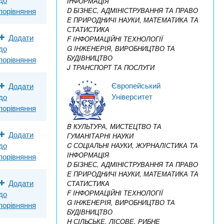
ІНФОРМАЦІЯ
порівняння
D БІЗНЕС, АДМІНІСТРУВАННЯ ТА ПРАВО
E ПРИРОДНИЧІ НАУКИ, МАТЕМАТИКА ТА
СТАТИСТИКА
Додати
F ІНФОРМАЦІЙНІ ТЕХНОЛОГІЇ
до
G ІНЖЕНЕРІЯ, ВИРОБНИЦТВО ТА
БУДІВНИЦТВО
порівняння
J ТРАНСПОРТ ТА ПОСЛУГИ
Європейський
Додати
Університет
до
порівняння
B КУЛЬТУРА, МИСТЕЦТВО ТА
Додати
ГУМАНІТАРНІ НАУКИ
до
C СОЦІАЛЬНІ НАУКИ, ЖУРНАЛІСТИКА ТА
ІНФОРМАЦІЯ
порівняння
D БІЗНЕС, АДМІНІСТРУВАННЯ ТА ПРАВО
E ПРИРОДНИЧІ НАУКИ, МАТЕМАТИКА ТА
Додати
СТАТИСТИКА
F ІНФОРМАЦІЙНІ ТЕХНОЛОГІЇ
до
G ІНЖЕНЕРІЯ, ВИРОБНИЦТВО ТА
порівняння
БУДІВНИЦТВО
H СІЛЬСЬКЕ, ЛІСОВЕ, РИБНЕ