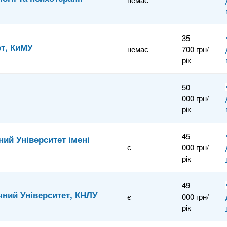
35
ет, КиМУ
немає
700 грн/
рік
50
000 грн/
рік
45
ий Університет імені
є
000 грн/
рік
49
чний Університет, КНЛУ
є
000 грн/
рік