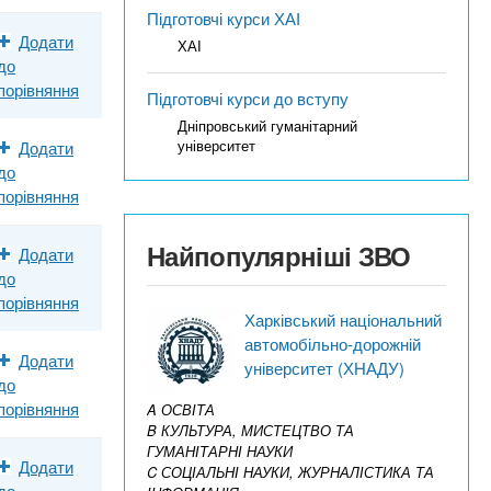
Підготовчі курси ХАІ
Додати
ХАІ
до
порівняння
Підготовчі курси до вступу
Дніпровський гуманітарний
університет
Додати
до
порівняння
Найпопулярніші ЗВО
Додати
до
порівняння
Харківський національний
автомобільно-дорожній
Додати
університет (ХНАДУ)
до
порівняння
A ОСВІТА
B КУЛЬТУРА, МИСТЕЦТВО ТА
ГУМАНІТАРНІ НАУКИ
Додати
C СОЦІАЛЬНІ НАУКИ, ЖУРНАЛІСТИКА ТА
до