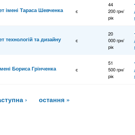
44
ет імені Тараса Шевченка
є
200 грн/
рік
20
т технологій та дизайну
є
000 грн/
рік
51
імені Бориса Грінченка
є
500 грн/
рік
аступна ›
остання »