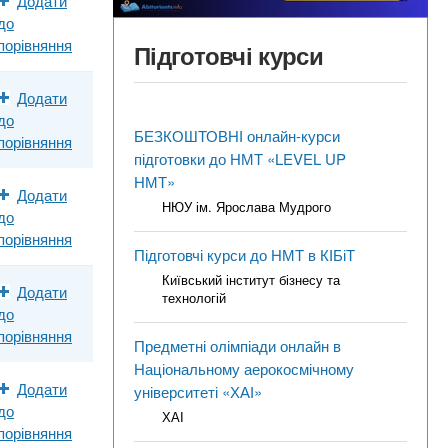
Додати
до
порівняння
Підготовчі курси
Додати
до
БЕЗКОШТОВНІ онлайн-курси
порівняння
підготовки до НМТ «LEVEL UP
НМТ»
Додати
НЮУ ім. Ярослава Мудрого
до
порівняння
Підготовчі курси до НМТ в КІБіТ
Київський інститут бізнесу та
Додати
технологій
до
порівняння
Предметні олімпіади онлайн в
Національному аерокосмічному
Додати
університеті «ХАІ»
до
ХАІ
порівняння