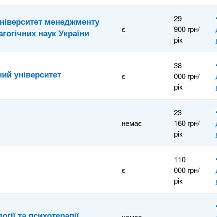
29
Університет менеджменту
є
900 грн/
агогічних наук України
рік
38
ий університет
є
000 грн/
рік
23
немає
160 грн/
рік
110
є
000 грн/
рік
огії та психотерапії
немає