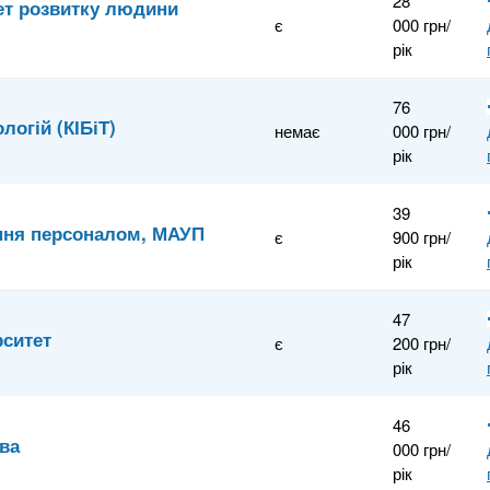
28
ет розвитку людини
є
000 грн/
рік
76
логій (КІБіТ)
немає
000 грн/
рік
39
ння персоналом, МАУП
є
900 грн/
рік
47
рситет
є
200 грн/
рік
46
тва
000 грн/
рік