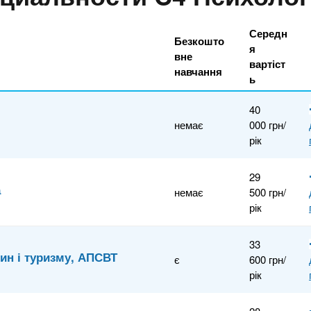
Середн
Безкошто
я
вне
вартіст
навчання
ь
40
немає
000 грн/
рік
29
а
немає
500 грн/
рік
33
син і туризму, АПСВТ
є
600 грн/
рік