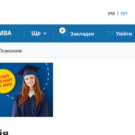
укр
|
рус
0
MBA
Ще
Закладки
Увійти
Психологія
ія