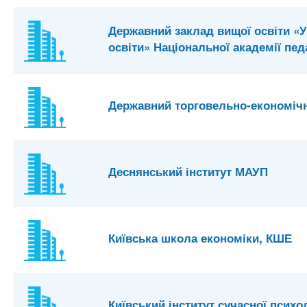
Державний заклад вищої освіти «
освіти» Національної академії пед
Державний торговельно-економічн
Деснянський інститут МАУП
Київська школа економіки, КШЕ
Київський інститут сучасної психол