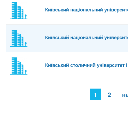
Київський національний університ
Київський національний університе
Київський столичний університет 
С
2
н
1
т
о
р
і
н