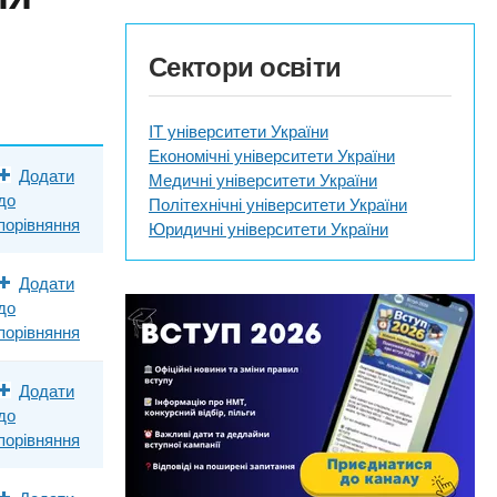
Сектори освіти
IT університети України
Економічні університети України
Додати
Медичні університети України
до
Політехнічні університети України
порівняння
Юридичні університети України
Додати
до
порівняння
Додати
до
порівняння