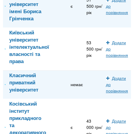
університет
є
500 грн/
до
імені Бориса
рік
порівняння
Грінченка
Київський
університет
53
Додати
інтелектуальної
500 грн/
до
власності та
рік
порівняння
права
Класичний
Додати
приватний
немає
до
університет
порівняння
Косівський
інститут
прикладного
43
Додати
та
є
000 грн/
до
декоративного
рік
порівняння