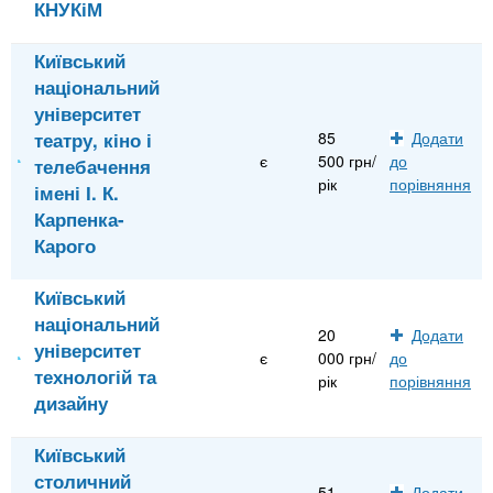
КНУКіМ
Київський
національний
університет
театру, кіно і
85
Додати
є
500 грн/
до
телебачення
рік
порівняння
імені І. К.
Карпенка-
Карого
Київський
національний
20
Додати
університет
є
000 грн/
до
технологій та
рік
порівняння
дизайну
Київський
столичний
51
Додати