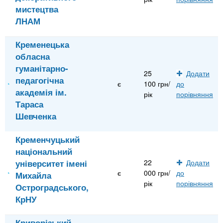
мистецтва
ЛНАМ
Кременецька
обласна
гуманітарно-
25
Додати
педагогічна
є
100 грн/
до
академія ім.
рік
порівняння
Тараса
Шевченка
Кременчуцький
національний
університет імені
22
Додати
є
000 грн/
до
Михайла
рік
порівняння
Остроградського,
КрНУ
Криворізький