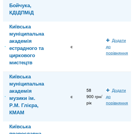
Бойчука,
КДІДПМіД
Київська
муніципальна
академія
Додати
є
до
естрадного та
порівняння
циркового
мистецтв
Київська
муніципальна
академія
58
Додати
є
900 грн/
до
музики ім.
рік
порівняння
Р.М. Глієра,
КМАМ
Київська
православна