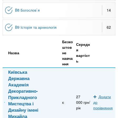
B8 Богослов`я
14
B9 Історія та археологія
62
Безко
Середн
штов
я
Назва
не
вартіст
навча
ь
ння
Київська
Державна
Академія
Декоративно-
Прикладного
27
Додати
є
000 грн/
до
Мистецтва і
рік
порівняння
Дизайну імені
Михайла