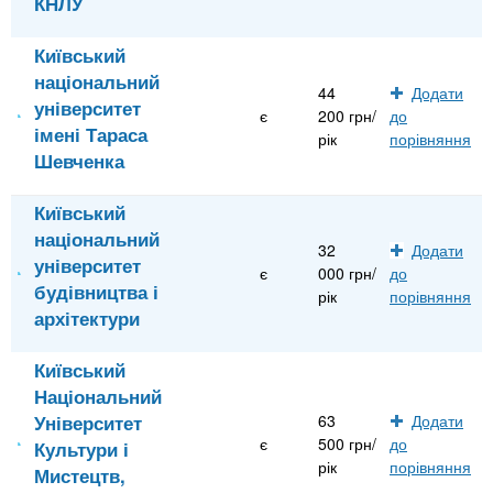
КНЛУ
Київський
національний
44
Додати
університет
є
200 грн/
до
імені Тараса
рік
порівняння
Шевченка
Київський
національний
32
Додати
університет
є
000 грн/
до
будівництва і
рік
порівняння
архітектури
Київський
Національний
Університет
63
Додати
є
500 грн/
до
Культури і
рік
порівняння
Мистецтв,