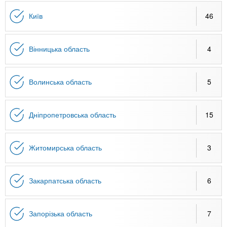
n
MBA
е
и
р
Київ
46
х
t
і
Онлайн курси
а
з
л
а
s
Вінницька область
4
у
к
За кордоном
.
л
Волинська область
5
а
i
д
Дніпропетровська область
15
і
n
в
Житомирська область
3
f
Закарпатська область
6
o
Запорізька область
7