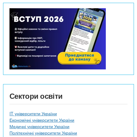
Сектори освіти
IT університети України
Економічні університети України
Медичні університети України
Політехнічні університети України