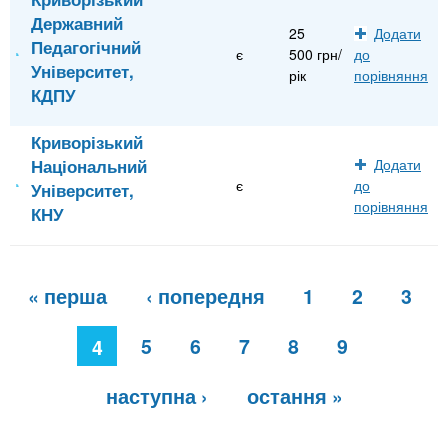
Державний
25
Додати
Педагогічний
є
500 грн/
до
Університет,
рік
порівняння
КДПУ
Криворізький
Національний
Додати
є
до
Університет,
порівняння
КНУ
С
« перша
‹ попередня
1
2
3
т
о
р
5
6
7
8
9
4
і
н
наступна ›
остання »
к
и