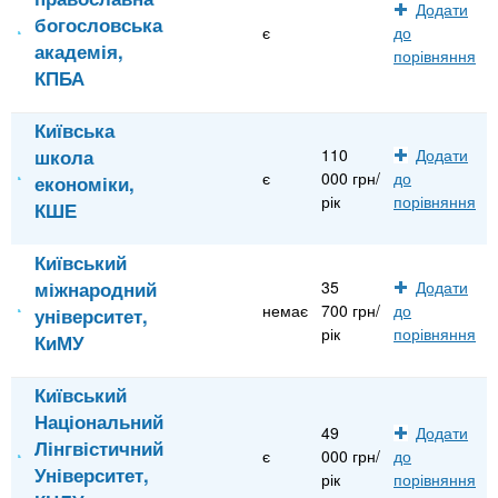
Додати
богословська
є
до
академія,
порівняння
КПБА
Київська
школа
110
Додати
є
000 грн/
до
економіки,
рік
порівняння
КШЕ
Київський
міжнародний
35
Додати
немає
700 грн/
до
університет,
рік
порівняння
КиМУ
Київський
Національний
49
Додати
Лінгвістичний
є
000 грн/
до
Університет,
рік
порівняння