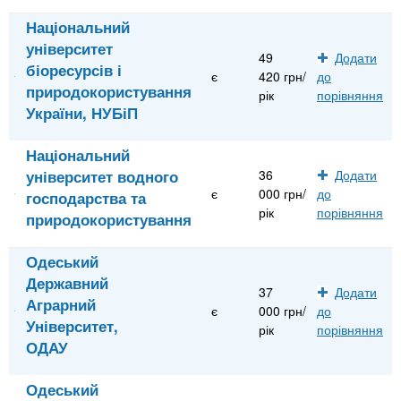
Національний
університет
49
Додати
біоресурсів і
є
420 грн/
до
природокористування
рік
порівняння
України, НУБіП
Національний
університет водного
36
Додати
є
000 грн/
до
господарства та
рік
порівняння
природокористування
Одеський
Державний
37
Додати
Аграрний
є
000 грн/
до
Університет,
рік
порівняння
ОДАУ
Одеський