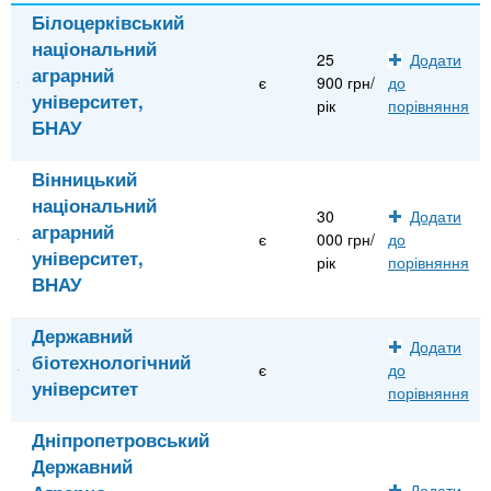
Білоцерківський
національний
25
Додати
аграрний
є
900 грн/
до
університет,
рік
порівняння
БНАУ
Вінницький
національний
30
Додати
аграрний
є
000 грн/
до
університет,
рік
порівняння
ВНАУ
Державний
Додати
біотехнологічний
є
до
університет
порівняння
Дніпропетровський
Державний
Додати