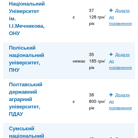
Національний
Університет
37
Додати
є
128 грн/
до
ім.
рік
порівняння
І.І.Мечникова,
ОНУ
Поліський
національний
35
Додати
немає
185 грн/
до
університет,
рік
порівняння
ПНУ
Полтавський
державний
38
Додати
аграрний
є
800 грн/
до
університет,
рік
порівняння
ПДАУ
Сумський
національний