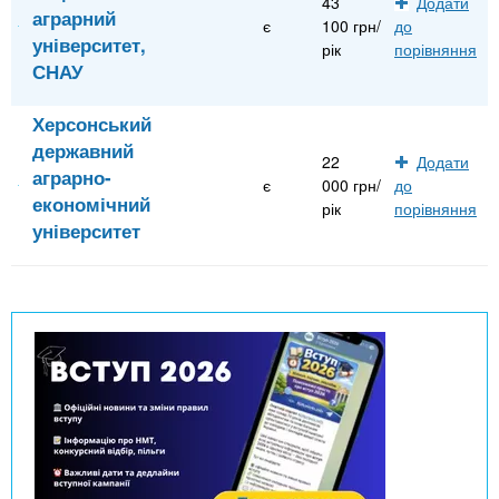
43
Додати
аграрний
є
100 грн/
до
університет,
рік
порівняння
СНАУ
Херсонський
державний
22
Додати
аграрно-
є
000 грн/
до
економічний
рік
порівняння
університет