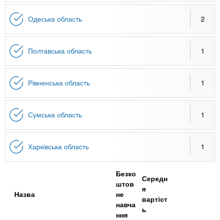
Одеська область
2
Полтавська область
1
Рівненська область
1
Сумська область
1
Харківська область
1
Безко
Середн
штов
я
Назва
не
вартіст
навча
ь
ння