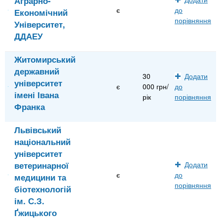
Аграрно-
є
до
Економічний
порівняння
Університет,
ДДАЕУ
Житомирський
державний
30
Додати
університет
є
000 грн/
до
імені Івана
рік
порівняння
Франка
Львівський
національний
університет
ветеринарної
Додати
є
до
медицини та
порівняння
біотехнологій
ім. С.З.
Ґжицького