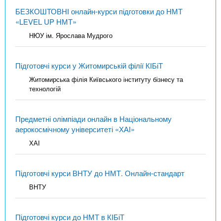
БЕЗКОШТОВНІ онлайн-курси підготовки до НМТ
«LEVEL UP НМТ»
НЮУ ім. Ярослава Мудрого
Підготовчі курси у Житомирській філії КІБіТ
Житомирська філія Київського інституту бізнесу та
технологій
Предметні олімпіади онлайн в Національному
аерокосмічному університеті «ХАІ»
ХАІ
Підготовчі курси ВНТУ до НМТ. Онлайн-стандарт
ВНТУ
Підготовчі курси до НМТ в КІБіТ