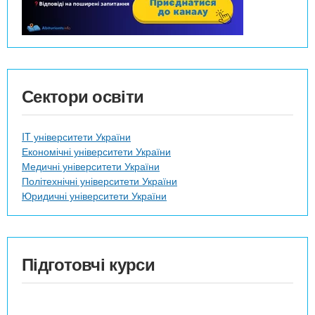
Сектори освіти
IT університети України
Економічні університети України
Медичні університети України
Політехнічні університети України
Юридичні університети України
Підготовчі курси