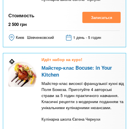
Стоимость
Записаться
2 500
грн
Киев
Шевченковский
1 день - 5 годин
Идёт набор на курс!
Майстер-клас Bocuse: in Your
Kitchen
Майстер-клас високої французької кухні від
Поля Бокюза. Приготуйте 4 авторські
страви за 5 годин практичного навчання.
Класичні рецепти з модерним поданням та
унікальними кулінарними нюансами.
Кулінарна школа Євгена Чернухи