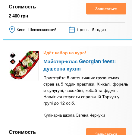
Стоимость
Записаться
2 400
грн
Киев
Шевченковский
1 день - 5 годин
Идёт набор на курс!
Майстер-клас Georgian feest:
душевна кухня
Приготуйте 5 автентичних грузинських
страв за 5 годин практики. Хінкалі, форель
із сулугуні, чахохбілі, кебаб та фіджін.
Навчіться готувати справжній Тархун у
групі до 12 осіб.
Кулінарна школа Євгена Чернухи
Стоимость
Записаться