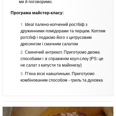
ми й поговоримо.
Програма майстер-класу:
Ideal палено-копчений ростбіф з
дружинними помідорами та перцем. Коптим
ротсбіф і подаємо його з цитрусовим
дресингом і смачним салатом
Свинячий антрекот. Приготуємо двома
способами і зі справжнім коул-слоу (PS: це
не салат з капусти та майонезу)
П'яна віскі навшпиньки. Приготуємо
комбінованим способом - гриль та духовка