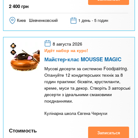
2 400
грн
Киев
Шевченковский
1 день - 5 годин
8 августа 2026
Идёт набор на курс!
Майстер-клас MOUSSE MAGIC
Мусові десерти за системою Foodpairing.
Опануйте 12 кондитерських технік за 8
годин практики: бісквіти, крустиланти,
креме, муси та декор. Створіть 3 авторські
десерти з ідеальними смаковими
поєднаннями.
Кулінарна школа Євгена Чернухи
Стоимость
Записаться