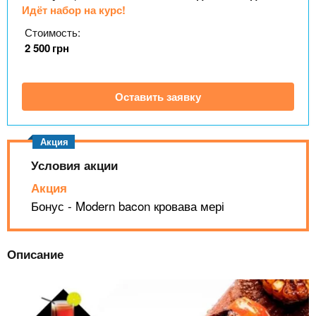
n
MBA
р
х
Идёт набор на курс!
ж
з
t
а
Стоимость:
Онлайн курсы
н
а
2 500
грн
и
в
s
ю
е
За рубежом
Оставить заявку
.
д
е
i
н
Условия акции
и
n
й
Акция
Бонус - Modern bacon кровава мері
f
Описание
o