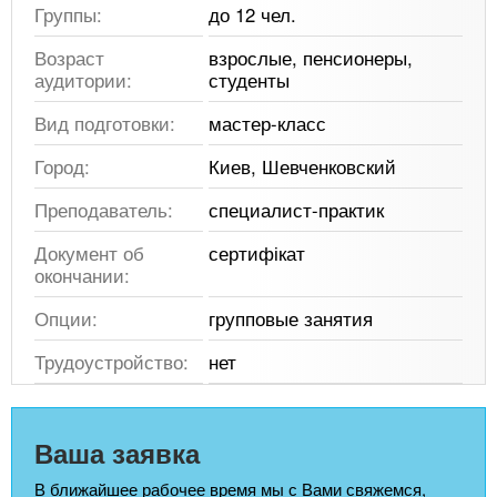
Группы:
до 12 чел.
Возраст
взрослые, пенсионеры,
аудитории:
студенты
Вид подготовки:
мастер-класс
Город:
Киев, Шевченковский
Преподаватель:
специалист-практик
Документ об
сертифікат
окончании:
Опции:
групповые занятия
Трудоустройство:
нет
Ваша заявка
В ближайшее рабочее время мы с Вами свяжемся,