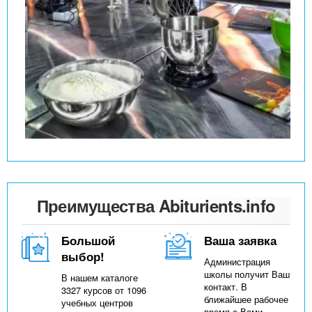
Преимущества Abiturients.info
Большой
Ваша заявка
выбор!
Администрация
школы получит Ваш
В нашем каталоге
контакт. В
3327 курсов от 1096
ближайшее рабочее
учебных центров
время с Вами