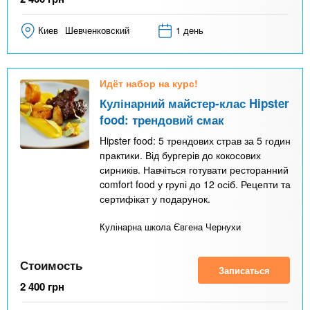
Киев
Шевченковский
1 день
Идёт набор на курс!
Кулінарний майстер-клас Hipster
food: трендовий смак
Hipster food: 5 трендових страв за 5 годин
практики. Від бургерів до кокосових
сирників. Навчіться готувати ресторанний
comfort food у групі до 12 осіб. Рецепти та
сертифікат у подарунок.
Кулінарна школа Євгена Чернухи
Стоимость
Записаться
2 400
грн