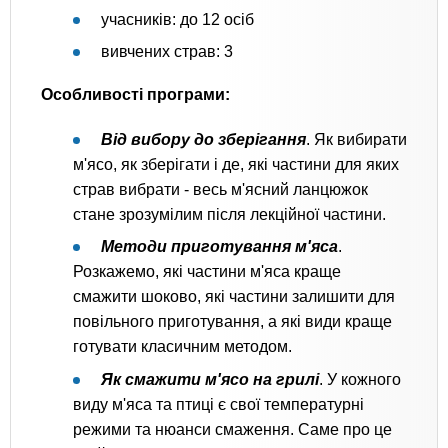
учасників: до 12 осіб
вивчених страв: 3
Особливості програми:
Від вибору до зберігання
. Як вибирати
м'ясо, як зберігати і де, які частини для яких
страв вибрати - весь м'ясний ланцюжок
стане зрозумілим після лекційної частини.
Методи приготування м'яса
.
Розкажемо, які частини м'яса краще
смажити шоково, які частини залишити для
повільного приготування, а які види краще
готувати класичним методом.
Як смажити м'ясо на грилі
. У кожного
виду м'яса та птиці є свої температурні
режими та нюанси смаження. Саме про це