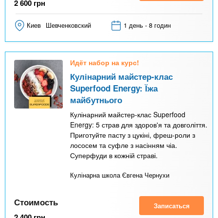
2 600
грн
Киев
Шевченковский
1 день - 8 годин
Идёт набор на курс!
Кулінарний майстер-клас
Superfood Energy: Їжа
майбутнього
Кулінарний майстер-клас Superfood
Energy: 5 страв для здоров'я та довголіття.
Приготуйте пасту з цукіні, фреш-роли з
лососем та суфле з насінням чіа.
Суперфуди в кожній страві.
Кулінарна школа Євгена Чернухи
Стоимость
Записаться
2 400
грн