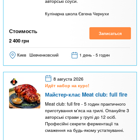
авторські соуси.
Кулінарна школа Євгена Чернухи
Стоимость
Записаться
2 400
грн
Киев
Шевченковский
1 день - 5 годин
8 августа 2026
Идёт набор на курс!
Майстер-клас Meat club: full fire
Meat club: full fire - 5 годин практичного
приготування м'яса на грилі. Опануйте 3
авторські страви у групі до 12 осіб.
Професійні секрети ферментації та
смаження на будь-якому устаткуванні.