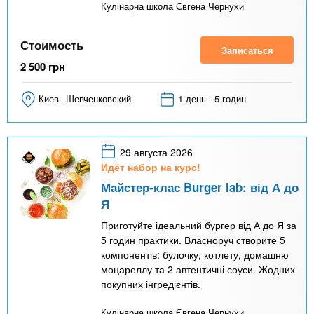
Кулінарна школа Євгена Чернухи
Стоимость
Записаться
2 500
грн
Киев
Шевченковский
1 день - 5 годин
29 августа 2026
Идёт набор на курс!
Майстер-клас Burger lab: від А до
Я
Приготуйте ідеальний бургер від А до Я за
5 годин практики. Власноруч створите 5
компонентів: булочку, котлету, домашню
моцареллу та 2 автентичні соуси. Жодних
покупних інгредієнтів.
Кулінарна школа Євгена Чернухи