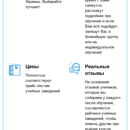
Украины. Выбирайте
свяжутся,
лучших!
расскажут
подробнее про
обучение и если
Вам всё подойдет,
запишут Вас в
ближайшую группу
или на
индивидуальное
обучение!
Цены
Реальные
отзывы
Полностью
соответствуют
На основании
прайс-листам
отзывов учеников,
учебных заведений
которые мы
собираем у каждого
после обучения,
составляются
рейтинги учебных
заведений, чтобы
помочь другим при
выборе курсов.