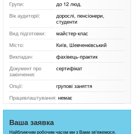
Групи:
до 12 люд.
Вік аудиторії:
дорослі, пенсіонери,
студенти
Вид підготовки:
майстер-клас
Місто:
Київ, Шевченківський
Викладач:
фахівець-практик
Документ про
сертифікат
закінчення:
Опції:
групові заняття
Працевлаштування:
немає
Ваша заявка
Найближчим робочим часом ми з Вами зв'яжемося,