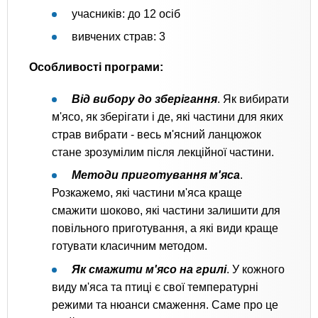
учасників: до 12 осіб
вивчених страв: 3
Особливості програми:
Від вибору до зберігання
. Як вибирати
м'ясо, як зберігати і де, які частини для яких
страв вибрати - весь м'ясний ланцюжок
стане зрозумілим після лекційної частини.
Методи приготування м'яса
.
Розкажемо, які частини м'яса краще
смажити шоково, які частини залишити для
повільного приготування, а які види краще
готувати класичним методом.
Як смажити м'ясо на грилі
. У кожного
виду м'яса та птиці є свої температурні
режими та нюанси смаження. Саме про це