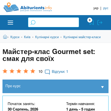
A
П
Д
е
укр
|
рус
о
b
р
в
е
0
й
і
i
т
д
и
В
Абітурієнту
Головна
Курси
Київ
Кулінарні курси
Кулінарні майстер-класи
»
»
»
»
н
д
t
и
о
и
є
Майстер-клас Gourmet set:
о
ЗВО (ВНЗ)
т
к
u
с
смак для своїх
у
Н
н
т
о
а
Коледжі
r
в
10
Відгуки:
1
в
н
ч
i
о
Курси
Про курс
г
а
о
л
e
м
Приватні школи
ь
а
Початок занять:
Термін навчання:
т
н
30 Серпень, 2026
1 день - 5 годин