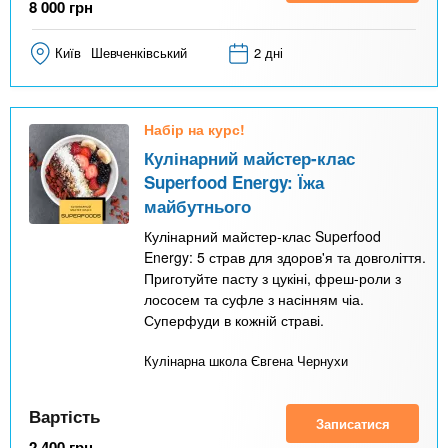
8 000
грн
Київ
Шевченківський
2 дні
Набір на курс!
Кулінарний майстер-клас
Superfood Energy: Їжа
майбутнього
Кулінарний майстер-клас Superfood
Energy: 5 страв для здоров'я та довголіття.
Приготуйте пасту з цукіні, фреш-роли з
лососем та суфле з насінням чіа.
Суперфуди в кожній страві.
Кулінарна школа Євгена Чернухи
Вартість
Записатися
2 400
грн