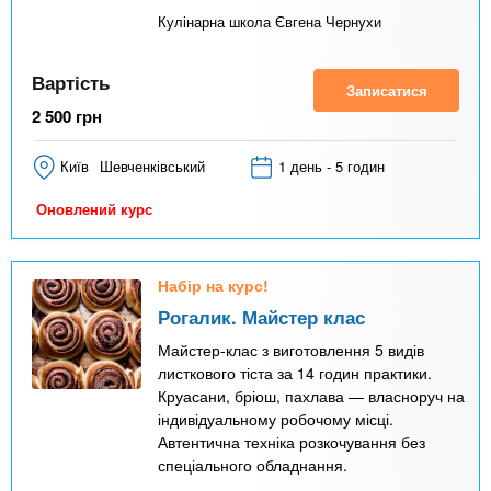
Кулінарна школа Євгена Чернухи
Вартість
Записатися
2 500
грн
Київ
Шевченківський
1 день - 5 годин
Оновлений курс
Набір на курс!
Рогалик. Майстер клас
Майстер-клас з виготовлення 5 видів
листкового тіста за 14 годин практики.
Круасани, бріош, пахлава — власноруч на
індивідуальному робочому місці.
Автентична техніка розкочування без
спеціального обладнання.