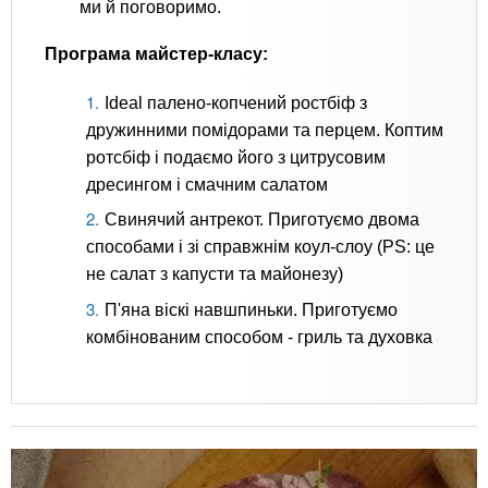
ми й поговоримо.
Програма майстер-класу:
Ideal палено-копчений ростбіф з
дружинними помідорами та перцем. Коптим
ротсбіф і подаємо його з цитрусовим
дресингом і смачним салатом
Свинячий антрекот. Приготуємо двома
способами і зі справжнім коул-слоу (PS: це
не салат з капусти та майонезу)
П'яна віскі навшпиньки. Приготуємо
комбінованим способом - гриль та духовка