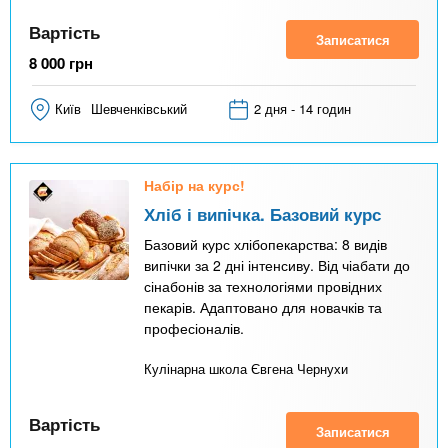
Вартість
Записатися
8 000
грн
Київ
Шевченківський
2 дня - 14 годин
Набір на курс!
Хліб і випічка. Базовий курс
Базовий курс хлібопекарства: 8 видів
випічки за 2 дні інтенсиву. Від чіабати до
сінабонів за технологіями провідних
пекарів. Адаптовано для новачків та
професіоналів.
Кулінарна школа Євгена Чернухи
Вартість
Записатися