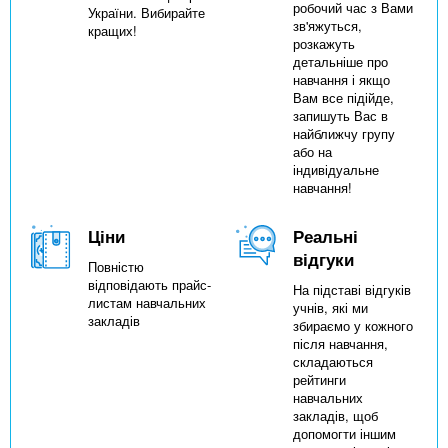
робочий час з Вами
України. Вибирайте
зв'яжуться,
кращих!
розкажуть
детальніше про
навчання і якщо
Вам все підійде,
запишуть Вас в
найближчу групу
або на
індивідуальне
навчання!
Ціни
Реальні
відгуки
Повністю
відповідають прайс-
На підставі відгуків
листам навчальних
учнів, які ми
закладів
збираємо у кожного
після навчання,
складаються
рейтинги
навчальних
закладів, щоб
допомогти іншим