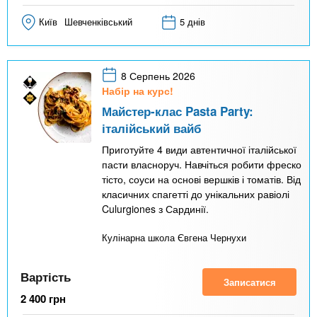
Київ
Шевченківський
5 днів
8 Серпень 2026
Набір на курс!
Майстер-клас Pasta Party:
італійський вайб
Приготуйте 4 види автентичної італійської
пасти власноруч. Навчіться робити фреско
тісто, соуси на основі вершків і томатів. Від
класичних спагетті до унікальних равіолі
Culurgiones з Сардинії.
Кулінарна школа Євгена Чернухи
Вартість
Записатися
2 400
грн