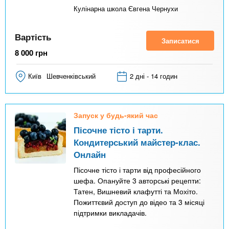
Кулінарна школа Євгена Чернухи
Вартість
Записатися
8 000
грн
Київ
Шевченківський
2 дні - 14 годин
Запуск у будь-який час
Пісочне тісто і тарти.
Кондитерський майстер-клас.
Онлайн
Пісочне тісто і тарти від професійного
шефа. Опануйте 3 авторські рецепти:
Татен, Вишневий клафутті та Мохіто.
Пожиттєвий доступ до відео та 3 місяці
підтримки викладачів.