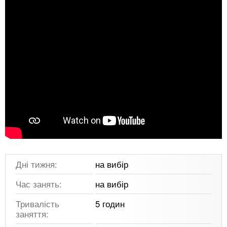
Дні тижня:
на вибір
Час занять:
на вибір
Тривалість
5 годин
заняття: