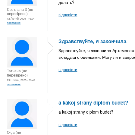
делать?
Светлана З (не
перевірено)
відповісти
12 Лютий, 2025 - 16:04
посилання
Здравствуйте, я закончила
Здравствуйте, я закончила Артемовск
вкладыш с оценками. Могу ли я запрос
відповісти
Татьяна (не
перевірено)
29 Січень, 2025 - 23:42
посилання
a kakoj strany diplom budet?
a kakoj strany diplom budet?
відповісти
Olga (не