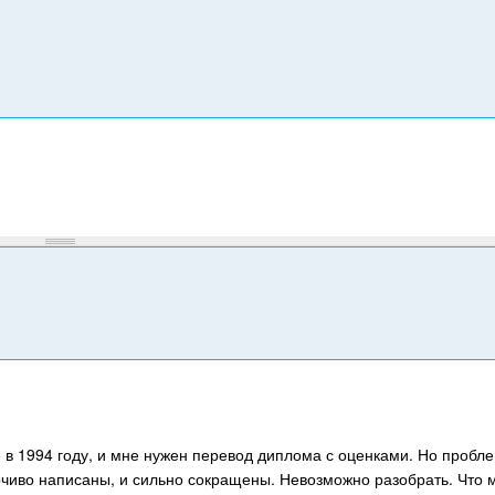
р
т
е
л
е
ф
о
н
у
в 1994 году, и мне нужен перевод диплома с оценками. Но пробле
рчиво написаны, и сильно сокращены. Невозможно разобрать. Что 