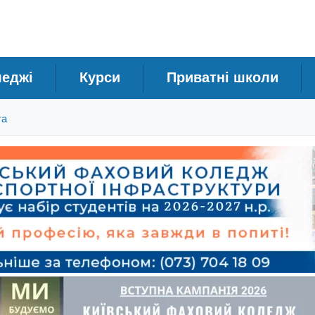
леджі
Курси
Приватні школи
та