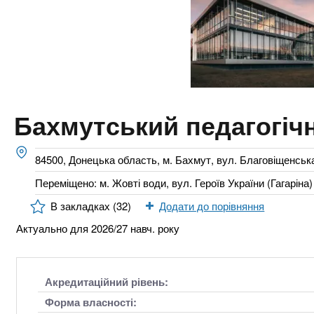
n
т
и
е
х
t
р
з
і
а
а
s
л
к
у
л
.
Бахмутський педагогіч
а
д
i
84500, Донецька область, м. Бахмут, вул. Благовіщенськ
і
в
Переміщено: м. Жовті води, вул. Героїв України (Гагаріна)
n
В закладках (32)
Додати до порівняння
f
Актуально для 2026/27 навч. року
o
Акредитаційний рівень:
Форма власності: