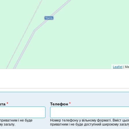
Leaflet
| Ma
шта
*
Телефон
*
Н
о
 приватним і не буде
Номер телефону у вільному форматі. Вміст цьог
м
у загалу.
приватним і не буде доступний широкому загал
е