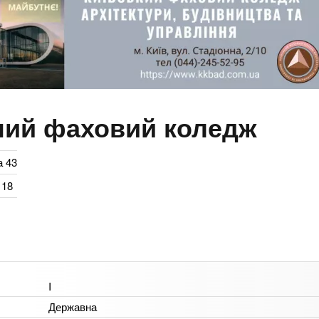
ний фаховий коледж
а 43
 18
I
Державна