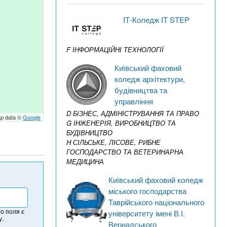
IТ-Коледж IT STEP
F ІНФОРМАЦІЙНІ ТЕХНОЛОГІЇ
Київський фаховий
коледж архітектури,
будівництва та
управління
D БІЗНЕС, АДМІНІСТРУВАННЯ ТА ПРАВО
p data ©
Google
G ІНЖЕНЕРІЯ, ВИРОБНИЦТВО ТА
БУДІВНИЦТВО
H СІЛЬСЬКЕ, ЛІСОВЕ, РИБНЕ
ГОСПОДАРСТВО ТА ВЕТЕРИНАРНА
МЕДИЦИНА
Київський фаховий коледж
міського господарства
Таврійського національного
о поля є
університету імені В.І.
у.
Вернадського