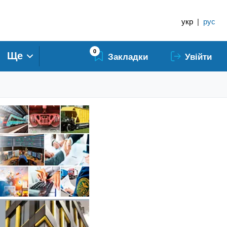
укр
|
рус
0
Ще
Закладки
Увійти