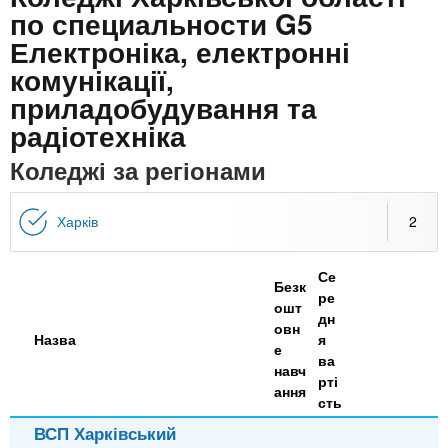
n
MBA
е
и
по специальности G5
р
х
Електроніка, електронні
t
і
Онлайн курси
а
з
комунікації,
л
а
s
приладобудування та
у
к
За кордоном
радіотехніка
.
л
Коледжі за регіонами
а
i
д
Харків
2
і
n
в
Се
Безк
ре
ошт
f
дн
овн
Назва
я
е
ва
навч
o
рті
ання
сть
ВСП Харківський