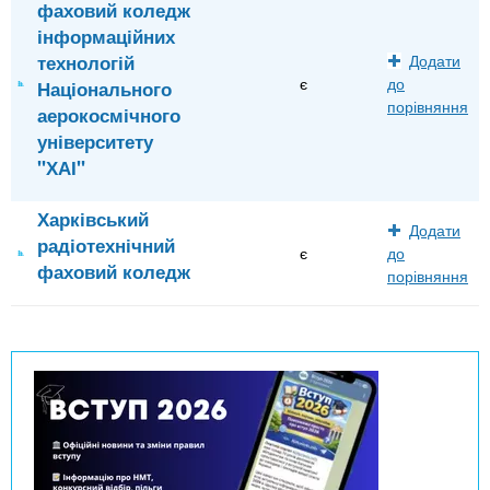
фаховий коледж
інформаційних
технологій
Додати
є
до
Національного
порівняння
аерокосмічного
університету
"ХАІ"
Харківський
Додати
радіотехнічний
є
до
фаховий коледж
порівняння