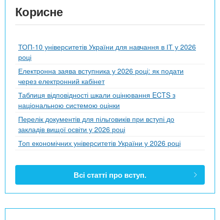
Корисне
ТОП-10 університетів України для навчання в ІТ у 2026
році
Електронна заява вступника у 2026 році: як подати
через електронний кабінет
Таблиця відповідності шкали оцінювання ECTS з
національною системою оцінки
Перелік документів для пільговиків при вступі до
закладів вищої освіти у 2026 році
Топ економічних університетів України у 2026 році
Всі статті про вступ.