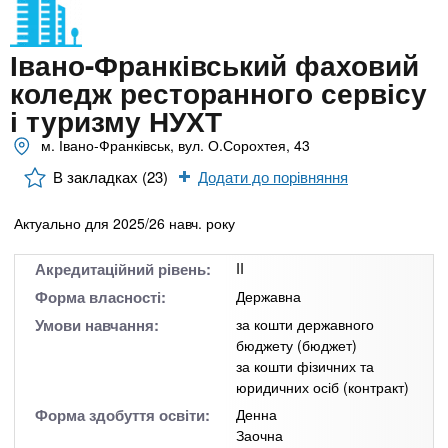
n
MBA
е
и
р
х
t
і
Івано-Франківський фаховий
Онлайн курси
а
з
коледж ресторанного сервісу
л
а
s
у
і туризму НУХТ
к
За кордоном
м. Івано-Франківськ, вул. О.Сорохтея, 43
.
л
В закладках (23)
Додати до порівняння
а
i
д
Актуально для 2025/26 навч. року
і
n
в
Акредитаційний рівень:
II
Форма власності:
Державна
f
Умови навчання:
за кошти державного
бюджету (бюджет)
за кошти фізичних та
o
юридичних осіб (контракт)
Форма здобуття освіти:
Денна
Заочна