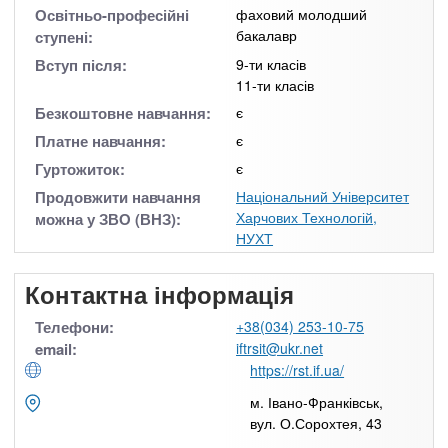
Освітньо-професійні
фаховий молодший
бакалавр
ступені:
Вступ після:
9-ти класів
11-ти класів
Безкоштовне навчання:
є
Платне навчання:
є
Гуртожиток:
є
Продовжити навчання
Національний Університет
Харчових Технологій,
можна у ЗВО (ВНЗ):
НУХТ
Контактна інформація
Телефони:
+38(034) 253-10-75
email:
iftrsit@ukr.net
https://rst.if.ua/
м. Івано-Франківськ,
вул. О.Сорохтея, 43