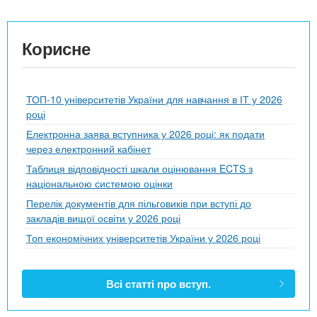
Корисне
ТОП-10 університетів України для навчання в ІТ у 2026
році
Електронна заява вступника у 2026 році: як подати
через електронний кабінет
Таблиця відповідності шкали оцінювання ECTS з
національною системою оцінки
Перелік документів для пільговиків при вступі до
закладів вищої освіти у 2026 році
Топ економічних університетів України у 2026 році
Всі статті про вступ.