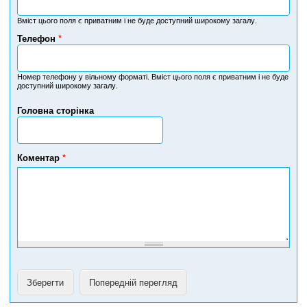
Вміст цього поля є приватним і не буде доступний широкому загалу.
Телефон
*
Н
о
м
Номер телефону у вільному форматі. Вміст цього поля є приватним і не буде
доступний широкому загалу.
е
р
Головна сторінка
т
е
л
е
Коментар
*
ф
о
н
у