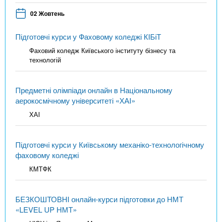
02 Жовтень
Підготовчі курси у Фаховому коледжі КІБіТ
Фаховий коледж Київського інституту бізнесу та
технологій
Предметні олімпіади онлайн в Національному
аерокосмічному університеті «ХАІ»
ХАІ
Підготовчі курси у Київському механіко-технологічному
фаховому коледжі
КМТФК
БЕЗКОШТОВНІ онлайн-курси підготовки до НМТ
«LEVEL UP НМТ»