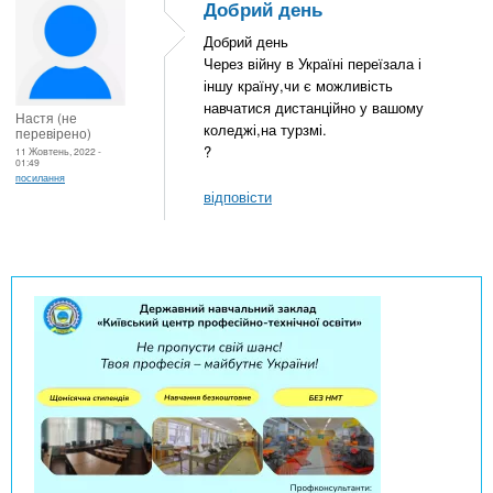
Добрий день
Добрий день
Через війну в Україні переїзала і
іншу країну,чи є можливість
навчатися дистанційно у вашому
Настя (не
коледжі,на турзмі.
перевірено)
?
11 Жовтень, 2022 -
01:49
посилання
відповісти