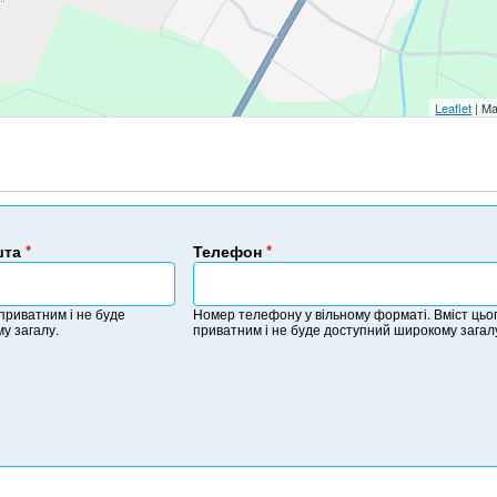
Leaflet
| Ma
шта
*
Телефон
*
Н
о
 приватним і не буде
Номер телефону у вільному форматі. Вміст цьог
м
у загалу.
приватним і не буде доступний широкому загал
е
р
т
е
л
е
ф
о