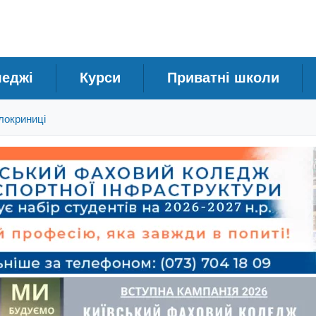
леджі
Курси
Приватні школи
локриниці