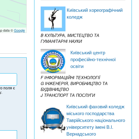
Київський хореографічний
коледж
p data ©
Google
B КУЛЬТУРА, МИСТЕЦТВО ТА
ГУМАНІТАРНІ НАУКИ
Київський центр
професійно-технічної
освіти
F ІНФОРМАЦІЙНІ ТЕХНОЛОГІЇ
G ІНЖЕНЕРІЯ, ВИРОБНИЦТВО ТА
о поля є
БУДІВНИЦТВО
у.
J ТРАНСПОРТ ТА ПОСЛУГИ
Київський фаховий коледж
міського господарства
Таврійського національного
університету імені В.І.
Вернадського