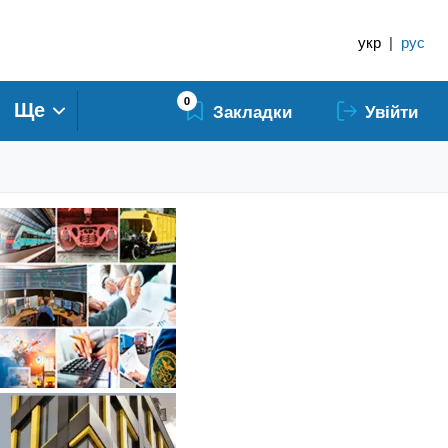
укр
|
рус
0
Ще
Закладки
Увійти