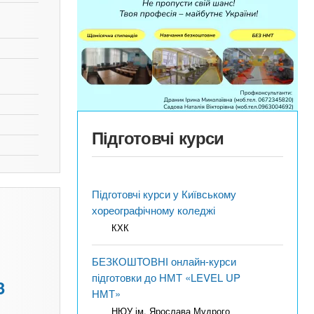
Підготовчі курси
Підготовчі курси у Київському
хореографічному коледжі
КХК
БЕЗКОШТОВНІ онлайн-курси
підготовки до НМТ «LEVEL UP
3
НМТ»
НЮУ ім. Ярослава Мудрого