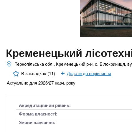
n
т
и
е
х
t
р
з
і
а
а
s
л
к
у
л
.
Кременецький лісотехн
а
д
i
Тернопільська обл., Кременецький р-н, с. Білокриниця, в
і
В закладках (11)
Додати до порівняння
в
n
Актуально для 2026/27 навч. року
f
Акредитаційний рівень:
o
Форма власності:
Умови навчання: