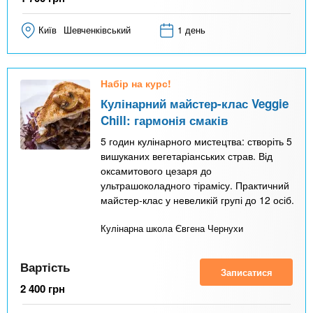
Київ
Шевченківський
1 день
Набір на курс!
Кулінарний майстер-клас Veggie
Chill: гармонія смаків
5 годин кулінарного мистецтва: створіть 5
вишуканих вегетаріанських страв. Від
оксамитового цезаря до
ультрашоколадного тірамісу. Практичний
майстер-клас у невеликій групі до 12 осіб.
Кулінарна школа Євгена Чернухи
Вартість
Записатися
2 400
грн