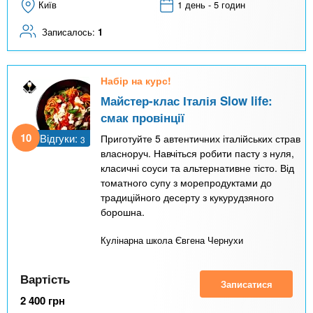
Київ
1 день - 5 годин
Записалось:
1
Набір на курс!
Майстер-клас Італія Slow life:
смак провінції
10
Відгуки:
Приготуйте 5 автентичних італійських страв
3
власноруч. Навчіться робити пасту з нуля,
класичні соуси та альтернативне тісто. Від
томатного супу з морепродуктами до
традиційного десерту з кукурудзяного
борошна.
Кулінарна школа Євгена Чернухи
Вартість
Записатися
2 400
грн