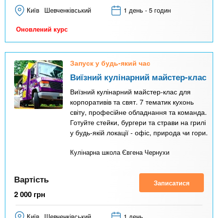
Київ
Шевченківський
1 день - 5 годин
Оновлений курс
Запуск у будь-який час
Виїзний кулінарний майстер-клас
Виїзний кулінарний майстер-клас для
корпоративів та свят. 7 тематик кухонь
світу, професійне обладнання та команда.
Готуйте стейки, бургери та страви на грилі
у будь-якій локації - офіс, природа чи гори.
Кулінарна школа Євгена Чернухи
Вартість
Записатися
2 000
грн
Київ
Шевченківський
1 день