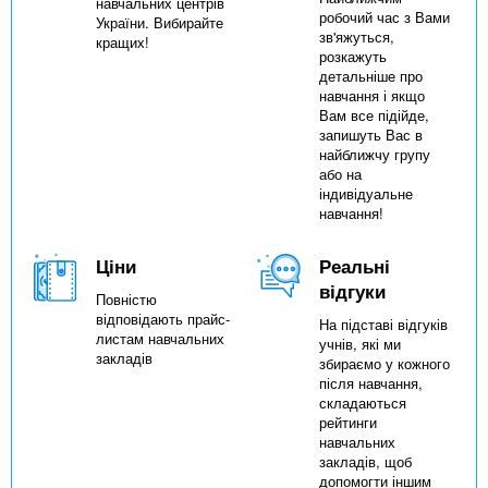
навчальних центрів
робочий час з Вами
України. Вибирайте
зв'яжуться,
кращих!
розкажуть
детальніше про
навчання і якщо
Вам все підійде,
запишуть Вас в
найближчу групу
або на
індивідуальне
навчання!
Ціни
Реальні
відгуки
Повністю
відповідають прайс-
На підставі відгуків
листам навчальних
учнів, які ми
закладів
збираємо у кожного
після навчання,
складаються
рейтинги
навчальних
закладів, щоб
допомогти іншим