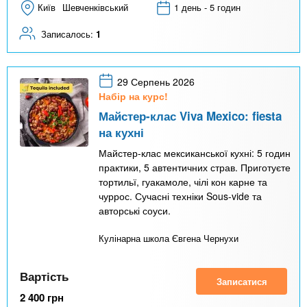
Київ
Шевченківський
1 день - 5 годин
Записалось:
1
29 Серпень 2026
Набір на курс!
Майстер-клас Viva Mexico: fiesta
на кухні
Майстер-клас мексиканської кухні: 5 годин
практики, 5 автентичних страв. Приготуєте
тортильї, гуакамоле, чілі кон карне та
чуррос. Сучасні техніки Sous-vide та
авторські соуси.
Кулінарна школа Євгена Чернухи
Вартість
Записатися
2 400
грн