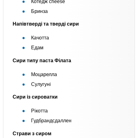
Котедж cheese
Бринза
Напівтверді та тверді сири
Качотта
Едам
Сири типу паста Філата
Моцарелла
Сулугуні
Сири із сироватки
Рікотта
Гудбрандсдаллен
Страви з сиром