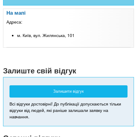
На мапі
Адреса:
м. Київ, вул. Жилянська, 101
Leaflet
| Map data ©
Google
+
-
Залиште свій відгук
Залишити відгук
Всі відгуки достовірні! До публікації допускаються тільки
відгуки від людей, які раніше залишали заявку на
навчання.