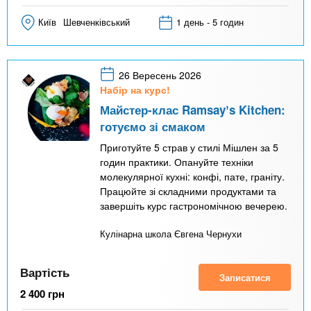
Київ
Шевченківський
1 день - 5 годин
26 Вересень 2026
Набір на курс!
Майстер-клас Ramsayʼs Kitchen:
готуємо зі смаком
Приготуйте 5 страв у стилі Мішлен за 5
годин практики. Опануйте техніки
молекулярної кухні: конфі, пате, граніту.
Працюйте зі складними продуктами та
завершіть курс гастрономічною вечерею.
Кулінарна школа Євгена Чернухи
Вартість
Записатися
2 400
грн