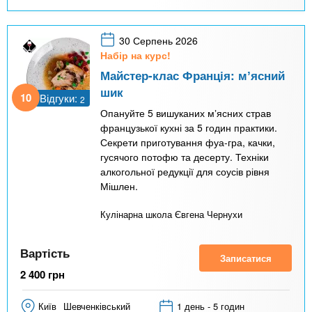
30 Серпень 2026
Набір на курс!
Майстер-клас Франція: мʼясний
шик
10
Відгуки:
2
Опануйте 5 вишуканих мʼясних страв
французької кухні за 5 годин практики.
Секрети приготування фуа-гра, качки,
гусячого потофю та десерту. Техніки
алкогольної редукції для соусів рівня
Мішлен.
Кулінарна школа Євгена Чернухи
Вартість
Записатися
2 400
грн
Київ
Шевченківський
1 день - 5 годин