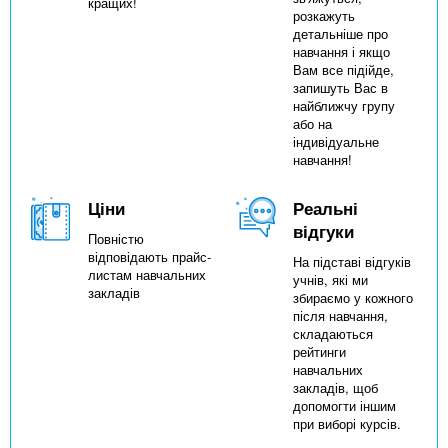
кращих!
розкажуть
детальніше про
навчання і якщо
Вам все підійде,
запишуть Вас в
найближчу групу
або на
індивідуальне
навчання!
Ціни
Реальні
відгуки
Повністю
відповідають прайс-
На підставі відгуків
листам навчальних
учнів, які ми
закладів
збираємо у кожного
після навчання,
складаються
рейтинги
навчальних
закладів, щоб
допомогти іншим
при виборі курсів.