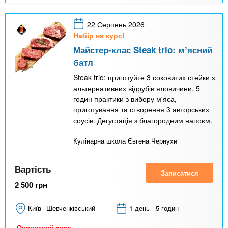
22 Серпень 2026
Набір на курс!
Майстер-клас Steak trio: мʼясний
батл
Steak trio: приготуйте 3 соковитих стейки з
альтернативних відрубів яловичини. 5
годин практики з вибору м'яса,
приготування та створення 3 авторських
соусів. Дегустація з благородним напоєм.
Кулінарна школа Євгена Чернухи
Вартість
Записатися
2 500
грн
Київ
Шевченківський
1 день - 5 годин
Оновлений курс