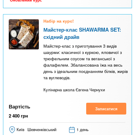
Набір на курс!
Майстер-клас SHAWARMA SET:
східний драйв
Майстер-клас з приготування 3 видів
шаурми: класичної з куркою, яловичої з
трюфельним соусом та веганської з
фалафелем. Збалансована їжа на весь
день з ідеальним поєднанням білків, жирів
та вуглеводів.
Кулінарна школа Євгена Чернухи
Вартість
Записатися
2 400
грн
Київ
Шевченківський
1 день