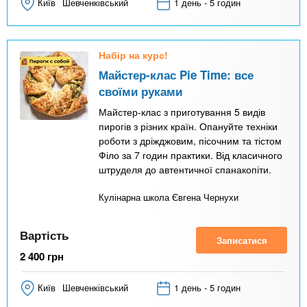
Київ
Шевченківський
1 день - 5 годин
Набір на курс!
Майстер-клас Pie Time: все
своїми руками
Майстер-клас з приготування 5 видів
пирогів з різних країн. Опануйте техніки
роботи з дріжджовим, пісочним та тістом
Філо за 7 годин практики. Від класичного
штруделя до автентичної спанакопіти.
Кулінарна школа Євгена Чернухи
Вартість
Записатися
2 400
грн
Київ
Шевченківський
1 день - 5 годин