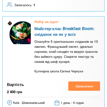
Записалось:
1
Набір на курс!
Майстер-клас Breakfast Boom:
сніданок не як у всіх
Опануйте 5 оригінальних сніданків за 10
хвилин. Французький омлет, ідеальні
сирники, клаб-сендвіч та веррін гранола
без зайвого цукру. Секрети текстур та
смаків від шеф-кухаря.
Кулінарна школа Євгена Чернухи
Вартість
Записатися
2 400
грн
Київ
Шевченківський
1 день - 5 годин