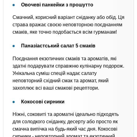
Овочеві панкейки з прошутто
Смачний, корисний варіант сніданку або обід. Ця
страва вражає своєю неповторною поєднанням
смаків, яке точно подобається всім гурманам!
Паназіастський салат 5 смаків
Поєднання екзотичних смаків та ароматів, які
здатні подарувати справжню кулінарну подорож.
Унікальна суміш спецій надає салату
неповторний східний смак та аромат, який
захоплює всі ваші смакові рецептори.
Кокосові сирники
Ніжні, соковиті та ароматні ідеально підходять
для солодкого сніданку, десерту або просто як
смачна випічка на будь-який час дня. Кокосові
сирники - неповторний аромат та екзотичний