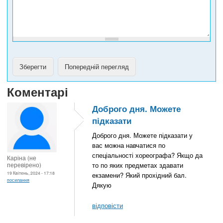
н
у
Коментарі
Доброго дня. Можете
підказати
Доброго дня. Можете підказати у
вас можна навчатися по
спеціальності хореографа? Якщо да
Каріна (не
перевірено)
то по яких предметах здавати
19 Квітень, 2024 - 17:18
екзамени? Який прохідний бал.
посилання
Дякую
відповісти