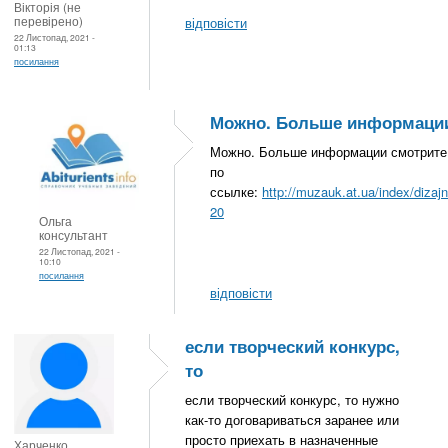
Вікторія (не
перевірено)
відповісти
22 Листопад, 2021 -
01:13
посилання
Можно. Больше информаци
Можно. Больше информации смотрите
по
ссылке:
http://muzauk.at.ua/index/dizajn
20
Ольга
консультант
22 Листопад, 2021 -
10:10
посилання
відповісти
если творческий конкурс,
то
если творческий конкурс, то нужно
как-то договариваться заранее или
просто приехать в назначенные
Харченко