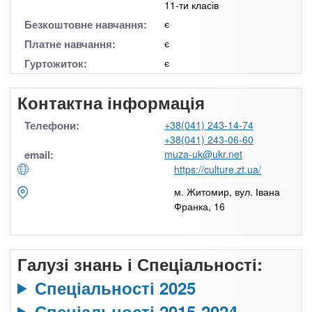
11-ти класів
Безкоштовне навчання:
є
Платне навчання:
є
Гуртожиток:
є
Контактна інформація
Телефони:
+38(041) 243-14-74
+38(041) 243-06-60
email:
muza-uk@ukr.net
https://culture.zt.ua/
м. Житомир, вул. Івана
Франка, 16
Галузі знань і Спеціальності:
Спеціальності 2025
Спеціальності 2015-2024