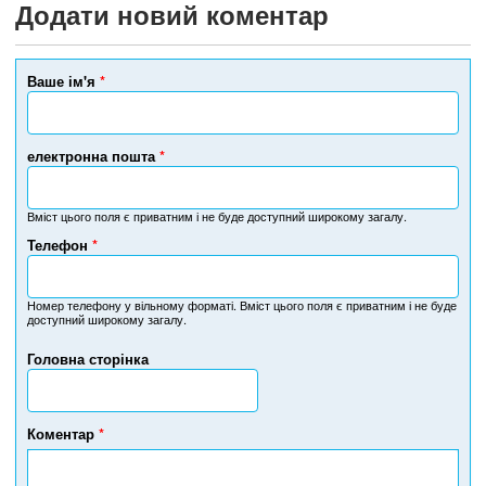
Додати новий коментар
Ваше ім'я
*
електронна пошта
*
Вміст цього поля є приватним і не буде доступний широкому загалу.
Телефон
*
Н
о
м
Номер телефону у вільному форматі. Вміст цього поля є приватним і не буде
доступний широкому загалу.
е
р
Головна сторінка
т
е
л
е
Коментар
*
ф
о