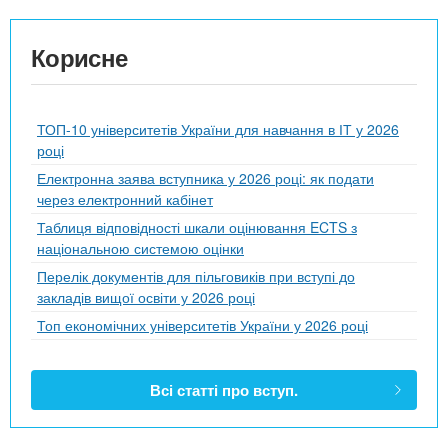
Корисне
ТОП-10 університетів України для навчання в ІТ у 2026
році
Електронна заява вступника у 2026 році: як подати
через електронний кабінет
Таблиця відповідності шкали оцінювання ECTS з
національною системою оцінки
Перелік документів для пільговиків при вступі до
закладів вищої освіти у 2026 році
Топ економічних університетів України у 2026 році
Всі статті про вступ.