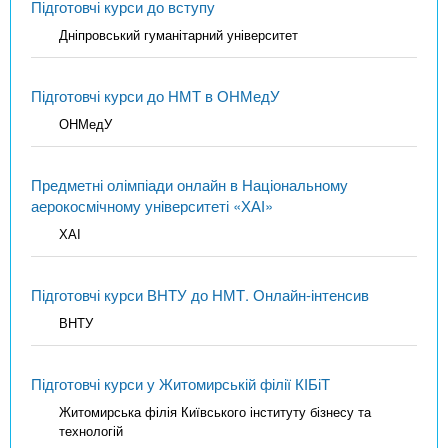
Підготовчі курси до вступу
Дніпровський гуманітарний університет
Підготовчі курси до НМТ в ОНМедУ
ОНМедУ
Предметні олімпіади онлайн в Національному
аерокосмічному університеті «ХАІ»
ХАІ
Підготовчі курси ВНТУ до НМТ. Онлайн-інтенсив
ВНТУ
Підготовчі курси у Житомирській філії КІБіТ
Житомирська філія Київського інституту бізнесу та
технологій