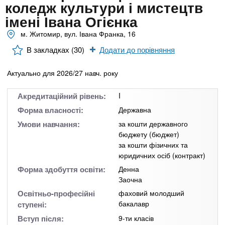
n
MBA
е
коледж культури і мистецтв
и
р
імені Івана Огієнка
х
t
і
Онлайн курси
а
м. Житомир, вул. Івана Франка, 16
з
л
а
s
В закладках (30)
Додати до порівняння
у
к
За кордоном
Актуально для 2026/27 навч. року
.
л
а
Акредитаційний рівень:
I
i
д
Форма власності:
Державна
і
Умови навчання:
за кошти державного
n
в
бюджету (бюджет)
за кошти фізичних та
юридичних осіб (контракт)
f
Форма здобуття освіти:
Денна
Заочна
o
Освітньо-професійні
фаховий молодший
бакалавр
ступені:
Вступ після:
9-ти класів