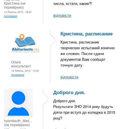
Кристина (не
числа, кстати, какие?!
перевірено)
13 Липень, 2015 - 19:57
відповісти
посилання
Кристина, расписание
Кристина, расписание
творческих испытаний конечно
же сложен. После сдачи
документов Вам сообщат
Ольга
точную дату.
консультант
14 Липень, 2015 - 10:02
посилання
відповісти
Доброго дня.
Доброго дня.
Результати ЗНО 2014 року будуть
діяти при вступі до коледжа в 2015
році?
hybridauth_Mail...
(не перевірено)