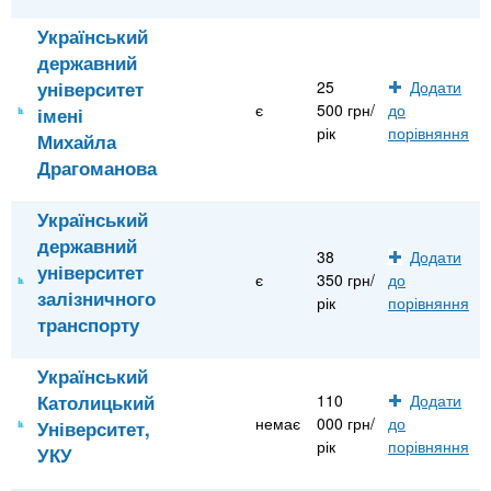
Український
державний
університет
25
Додати
є
500 грн/
до
імені
рік
порівняння
Михайла
Драгоманова
Український
державний
38
Додати
університет
є
350 грн/
до
залізничного
рік
порівняння
транспорту
Український
Католицький
110
Додати
немає
000 грн/
до
Університет,
рік
порівняння
УКУ