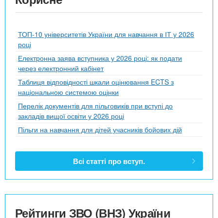
ТОП-10 університетів України для навчання в ІТ у 2026
році
Електронна заява вступника у 2026 році: як подати
через електронний кабінет
Таблиця відповідності шкали оцінювання ECTS з
національною системою оцінки
Перелік документів для пільговиків при вступі до
закладів вищої освіти у 2026 році
Пільги на навчання для дітей учасників бойових дій
Всі статті про вступ.
Рейтинги ЗВО (ВНЗ) України