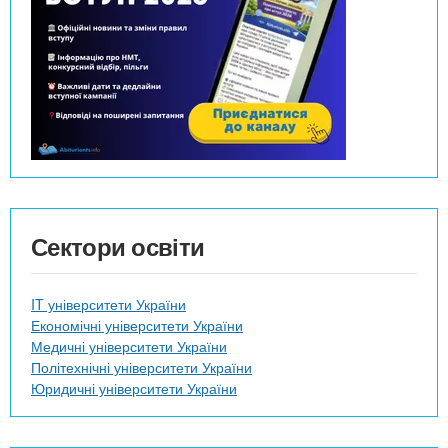
Сектори освіти
IT університети України
Економічні університети України
Медичні університети України
Політехнічні університети України
Юридичні університети України