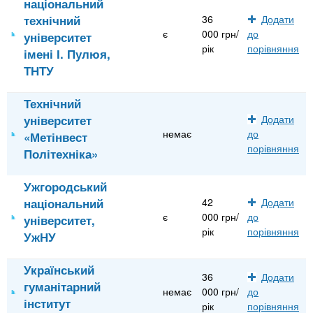
національний
технічний
36
Додати
є
000 грн/
до
університет
рік
порівняння
імені І. Пулюя,
ТНТУ
Технічний
університет
Додати
немає
до
«Метінвест
порівняння
Політехніка»
Ужгородський
національний
42
Додати
є
000 грн/
до
університет,
рік
порівняння
УжНУ
Український
36
Додати
гуманітарний
немає
000 грн/
до
інститут
рік
порівняння