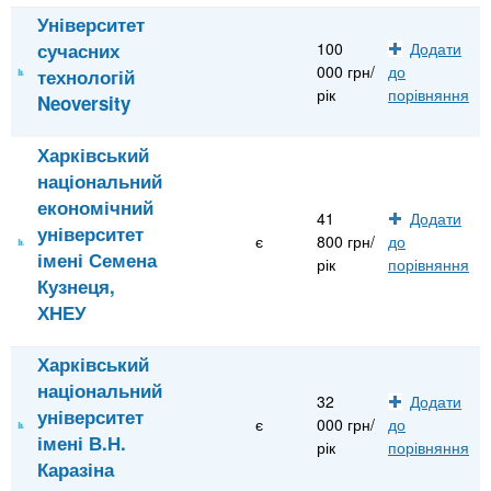
Університет
сучасних
100
Додати
000 грн/
до
технологій
рік
порівняння
Neoversity
Харківський
національний
економічний
41
Додати
університет
є
800 грн/
до
імені Семена
рік
порівняння
Кузнеця,
ХНЕУ
Харківський
національний
32
Додати
університет
є
000 грн/
до
імені В.Н.
рік
порівняння
Каразіна