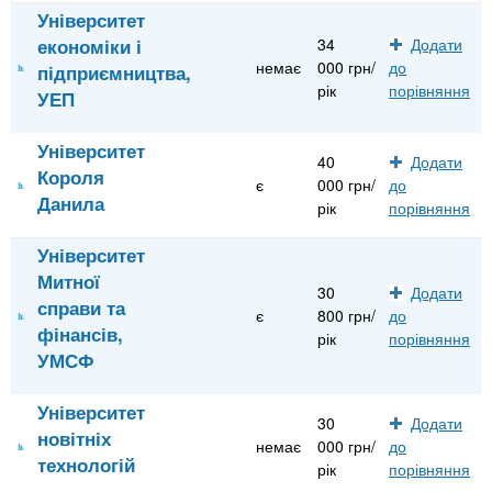
Університет
економіки і
34
Додати
немає
000 грн/
до
підприємництва,
рік
порівняння
УЕП
Університет
40
Додати
Короля
є
000 грн/
до
Данила
рік
порівняння
Університет
Митної
30
Додати
справи та
є
800 грн/
до
фінансів,
рік
порівняння
УМСФ
Університет
30
Додати
новітніх
немає
000 грн/
до
технологій
рік
порівняння