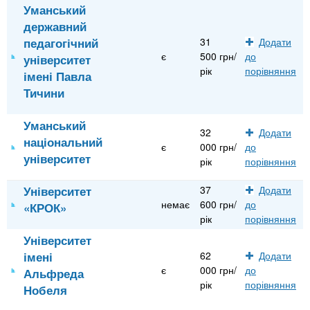
Уманський
державний
педагогічний
31
Додати
є
500 грн/
до
університет
рік
порівняння
імені Павла
Тичини
Уманський
32
Додати
національний
є
000 грн/
до
університет
рік
порівняння
Університет
37
Додати
немає
600 грн/
до
«КРОК»
рік
порівняння
Університет
імені
62
Додати
є
000 грн/
до
Альфреда
рік
порівняння
Нобеля