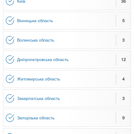
n
MBA
е
Київ
36
и
р
х
t
і
Онлайн курси
а
з
Вінницька область
5
л
а
s
у
к
За кордоном
Волинська область
3
.
л
а
Дніпропетровська область
12
i
д
і
n
в
Житомирська область
4
f
Закарпатська область
3
o
Запорізька область
9