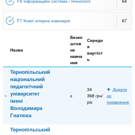
F6 Інформаційні системи і технології
64
F7 Комп`ютерна інженерія
67
Безко
Середн
штов
я
Назва
не
вартіст
навча
ь
ння
Тернопільський
національний
педагогічний
34
Додати
університет
є
368 грн/
до
імені
рік
порівняння
Володимира
Гнатюка
Тернопільський