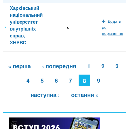
Харківський
національний
університет
Додати
є
до
внутрішніх
порівняння
справ,
ХНУВС
С
« перша
‹ попередня
1
2
3
т
о
р
4
5
6
7
9
8
і
н
наступна ›
остання »
к
и