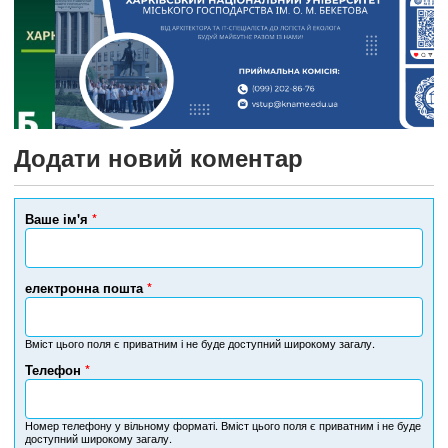
Додати новий коментар
Ваше ім'я
*
електронна пошта
*
Вміст цього поля є приватним і не буде доступний широкому загалу.
Телефон
*
Н
о
м
Номер телефону у вільному форматі. Вміст цього поля є приватним і не буде
доступний широкому загалу.
е