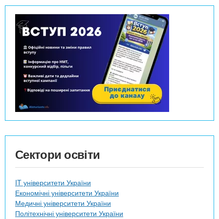
Сектори освіти
IT університети України
Економічні університети України
Медичні університети України
Політехнічні університети України