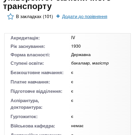
n
MBA
е
транспорту
и
р
х
t
і
В закладках (101)
Додати до порівняння
Онлайн курси
а
з
л
а
s
у
к
За кордоном
Акредитація:
IV
.
л
Рік заснування:
1930
а
Форма власності:
Державна
i
д
Ступені освіти:
бакалавр, магістр
і
Безкоштовне навчання:
є
n
в
Платне навчання:
є
Підготовче відділення:
є
f
Аспірантура,
є
докторантура:
o
Гуртожиток:
є
Військова кафедра:
немає
є