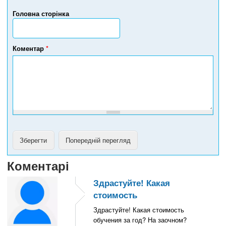
р
Головна сторінка
т
е
л
е
Коментар
*
ф
о
н
у
Коментарі
Здрастуйте! Какая
стоимость
Здрастуйте! Какая стоимость
обучения за год? На заочном?