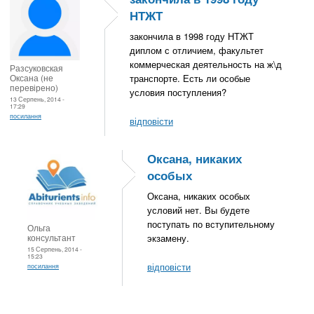
НТЖТ
закончила в 1998 году НТЖТ
диплом с отличием, факультет
коммерческая деятельность на ж\д
Разсуковская
Оксана (не
транспорте. Есть ли особые
перевірено)
условия поступления?
13 Серпень, 2014 -
17:29
посилання
відповісти
Оксана, никаких
особых
Оксана, никаких особых
условий нет. Вы будете
поступать по вступительному
Ольга
консультант
экзамену.
15 Серпень, 2014 -
15:23
відповісти
посилання