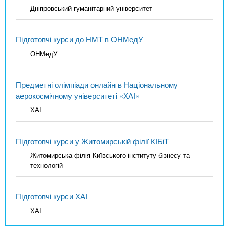
Дніпровський гуманітарний університет
Підготовчі курси до НМТ в ОНМедУ
ОНМедУ
Предметні олімпіади онлайн в Національному
аерокосмічному університеті «ХАІ»
ХАІ
Підготовчі курси у Житомирській філії КІБіТ
Житомирська філія Київського інституту бізнесу та
технологій
Підготовчі курси ХАІ
ХАІ