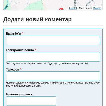
Leaflet
| Map data ©
Google
Додати новий коментар
Ваше ім'я
*
електронна пошта
*
Вміст цього поля є приватним і не буде доступний широкому загалу.
Телефон
*
Н
о
м
Номер телефону у вільному форматі. Вміст цього поля є приватним і не буде
доступний широкому загалу.
е
р
Головна сторінка
т
е
л