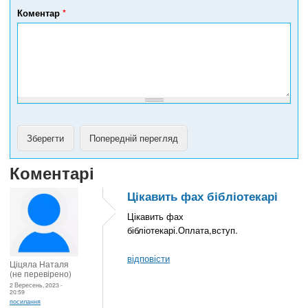
е
Коментар
*
ф
о
н
у
Коментарі
Цікавить фах бібліотекарі
Цікавить фах
бібліотекарі.Оплата,вступ.
відповісти
Ціцяла Наталя
(не перевірено)
2 Вересень, 2023 -
20:59
посилання