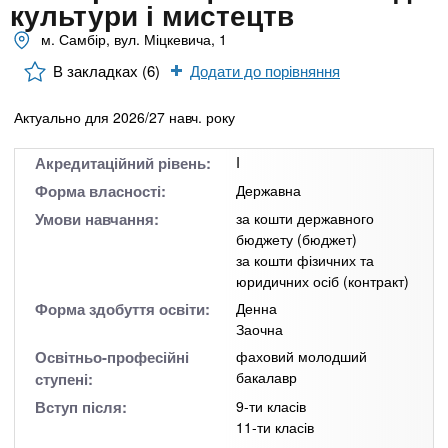
n
MBA
е
культури і мистецтв
и
р
м. Самбір, вул. Міцкевича, 1
х
t
і
Онлайн курси
а
з
В закладках (6)
Додати до порівняння
л
а
s
у
Актуально для 2026/27 навч. року
к
За кордоном
.
л
Акредитаційний рівень:
I
а
Форма власності:
Державна
i
д
Умови навчання:
за кошти державного
і
бюджету (бюджет)
за кошти фізичних та
n
в
юридичних осіб (контракт)
Форма здобуття освіти:
Денна
f
Заочна
Освітньо-професійні
фаховий молодший
o
бакалавр
ступені:
Вступ після:
9-ти класів
11-ти класів