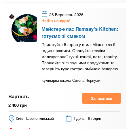
26 Вересень 2026
Набір на курс!
Майстер-клас Ramsayʼs Kitchen:
готуємо зі смаком
Приготуйте 5 страв у стилі Мішлен за 5
годин практики. Опануйте техніки
молекулярної кухні: конфі, пате, граніту.
Працюйте зі складними продуктами та
завершіть курс гастрономічною вечерею.
Кулінарна школа Євгена Чернухи
Вартість
Записатися
2 400
грн
Київ
Шевченківський
1 день - 5 годин