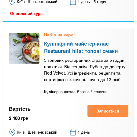
Київ
Шевченківський
1 день - 5 годин
Оновлений курс
Набір на курс!
Кулінарний майстер-клас
Restaurant hits: топові смаки
5 топових ресторанних страв за 5 годин
практики. Від сендвіча Рубен до десерту
Red Velvet. Усі інгредієнти, рецепти та
сертифікат включені. Група до 12 осіб.
Кулінарна школа Євгена Чернухи
Вартість
Записатися
2 400
грн
Київ
Шевченківський
1 день