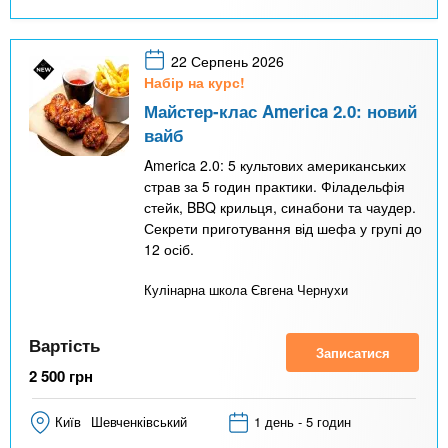
22 Серпень 2026
Набір на курс!
Майстер-клас America 2.0: новий
вайб
America 2.0: 5 культових американських
страв за 5 годин практики. Філадельфія
стейк, BBQ крильця, синабони та чаудер.
Секрети приготування від шефа у групі до
12 осіб.
Кулінарна школа Євгена Чернухи
Вартість
Записатися
2 500
грн
Київ
Шевченківський
1 день - 5 годин