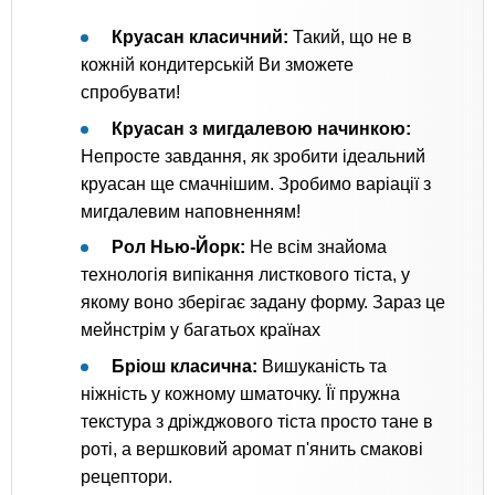
Круасан класичний:
Такий, що не в
кожній кондитерській Ви зможете
спробувати!
Круасан з мигдалевою начинкою:
Непросте завдання, як зробити ідеальний
круасан ще смачнішим. Зробимо варіації з
мигдалевим наповненням!
Рол Нью-Йорк:
Не всім знайома
технологія випікання листкового тіста, у
якому воно зберігає задану форму. Зараз це
мейнстрім у багатьох країнах
Бріош класична:
Вишуканість та
ніжність у кожному шматочку. Її пружна
текстура з дріжджового тіста просто тане в
роті, а вершковий аромат п'янить смакові
рецептори.