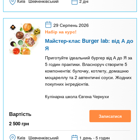
Київ
Шевченківський
2 дні
29 Серпень 2026
Набір на курс!
Майстер-клас Burger lab: від А до
Я
Приготуйте ідеальний бургер від А до Я за
5 годин практики. Власноруч створите 5
компонентів: булочку, котлету, домашню
моцареллу та 2 автентичні соуси. Жодних
покупних інгредієнтів.
Кулінарна школа Євгена Чернухи
Вартість
Записатися
2 500
грн
Київ
Шевченківський
1 день - 5 годин