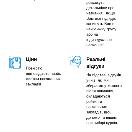
розкажуть
детальніше про
навчання і якщо
Вам все підійде,
запишуть Вас в
найближчу групу
або на
індивідуальне
навчання!
Ціни
Реальні
відгуки
Повністю
відповідають прайс-
На підставі відгуків
листам навчальних
учнів, які ми
закладів
збираємо у кожного
після навчання,
складаються
рейтинги
навчальних
закладів, щоб
допомогти іншим
при виборі курсів.