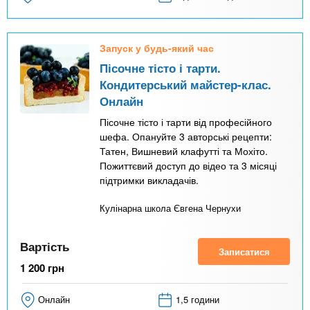
Запуск у будь-який час
Пісочне тісто і тарти.
Кондитерський майстер-клас.
Онлайн
Пісочне тісто і тарти від професійного
шефа. Опануйте 3 авторські рецепти:
Татен, Вишневий клафутті та Мохіто.
Пожиттєвий доступ до відео та 3 місяці
підтримки викладачів.
Кулінарна школа Євгена Чернухи
Вартість
Записатися
1 200
грн
Онлайн
1,5 години