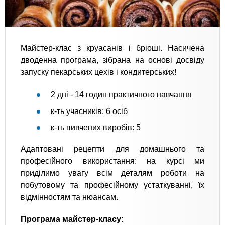
Майстер-клас з круасанів і бріоші. Насичена
дводенна програма, зібрана на основі досвіду
запуску пекарських цехів і кондитерських!
2 дні - 14 годин практичного навчання
к-ть учасників: 6 осіб
к-ть вивчених виробів: 5
Адаптовані рецепти для домашнього та
професійного використання: на курсі ми
приділимо увагу всім деталям роботи на
побутовому та професійному устаткуванні, їх
відмінностям та нюансам.
Програма майстер-класу: