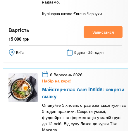
надаємо.
Кулінарна школа Євгена Чернухи
Вартість
Записатися
15 000
грн
Київ
5 днів - 25 годин
6 Вересень 2026
Набір на курс!
Майстер-клас Азія inside: секрети
смаку
Опануйте 5 хітових страв азіатської кухні за
5 годин практики. Секрети умамі,
фудпейрінг та ферментація у малій групі
до 12 осіб. Від супу Лакса до курки Тіка-
Масала.