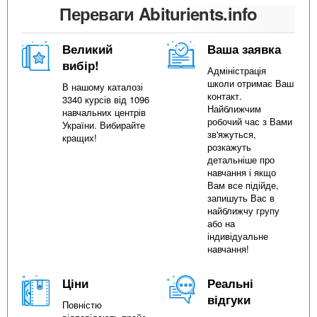
Переваги Abiturients.info
Великий
Ваша заявка
вибір!
Адміністрація
школи отримає Ваш
В нашому каталозі
контакт.
3340 курсів від 1096
Найближчим
навчальних центрів
робочий час з Вами
України. Вибирайте
зв'яжуться,
кращих!
розкажуть
детальніше про
навчання і якщо
Вам все підійде,
запишуть Вас в
найближчу групу
або на
індивідуальне
навчання!
Ціни
Реальні
відгуки
Повністю