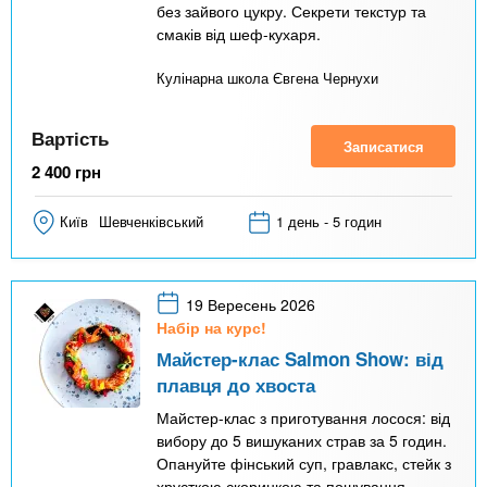
без зайвого цукру. Секрети текстур та
смаків від шеф-кухаря.
Кулінарна школа Євгена Чернухи
Вартість
Записатися
2 400
грн
Київ
Шевченківський
1 день - 5 годин
19 Вересень 2026
Набір на курс!
Майстер-клас Salmon Show: від
плавця до хвоста
Майстер-клас з приготування лосося: від
вибору до 5 вишуканих страв за 5 годин.
Опануйте фінський суп, гравлакс, стейк з
хрусткою скоринкою та пошування.