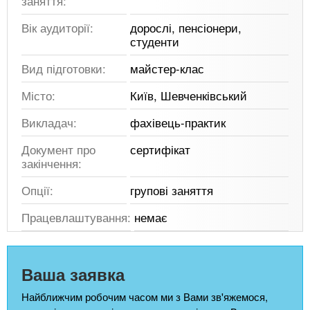
заняття:
Вік аудиторії:
дорослі, пенсіонери,
студенти
Вид підготовки:
майстер-клас
Місто:
Київ, Шевченківський
Викладач:
фахівець-практик
Документ про
сертифікат
закінчення:
Опції:
групові заняття
Працевлаштування:
немає
Ваша заявка
Найближчим робочим часом ми з Вами зв'яжемося,