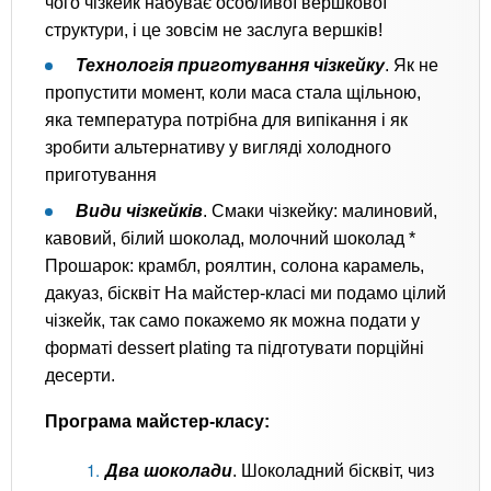
чого чізкейк набуває особливої ​​вершкової
структури, і це зовсім не заслуга вершків!
Технологія приготування чізкейку
. Як не
пропустити момент, коли маса стала щільною,
яка температура потрібна для випікання і як
зробити альтернативу у вигляді холодного
приготування
Види чізкейків
. Смаки чізкейку: малиновий,
кавовий, білий шоколад, молочний шоколад *
Прошарок: крамбл, роялтин, солона карамель,
дакуаз, бісквіт На майстер-класі ми подамо цілий
чізкейк, так само покажемо як можна подати у
форматі dessert plating та підготувати порційні
десерти.
Програма майстер-класу:
Два шоколади
. Шоколадний бісквіт, чиз