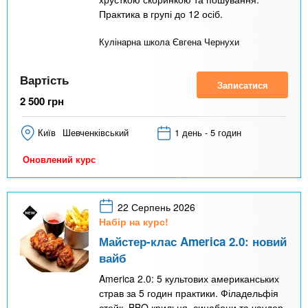
Практика в групі до 12 осіб.
Кулінарна школа Євгена Чернухи
Вартість
Записатися
2 500
грн
Київ
Шевченківський
1 день - 5 годин
Оновлений курс
22 Серпень 2026
Набір на курс!
Майстер-клас America 2.0: новий
вайб
America 2.0: 5 культових американських
страв за 5 годин практики. Філадельфія
стейк, BBQ крильця, синабони та чаудер.