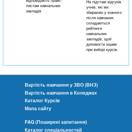
відповідають прайс-
На підставі відгуків
листам навчальних
учнів, які ми
закладів
збираємо у кожного
після навчання,
складаються
рейтинги
навчальних
закладів, щоб
допомогти іншим
при виборі курсів.
Вартість навчання у ЗВО (ВНЗ)
Вартість навчання в Коледжах
Каталог Курсів
Мапа сайту
FAQ (Поширені запитання)
Каталог спеціальностей