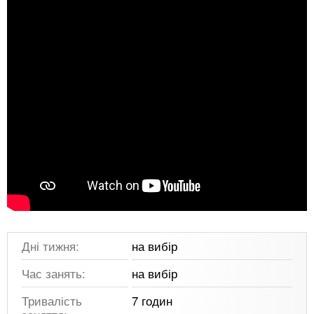
Дні тижня:
на вибір
Час занять:
на вибір
Тривалість
7 годин