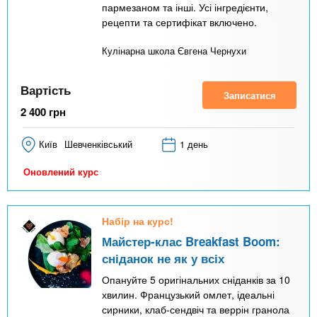
пармезаном та інші. Усі інгредієнти,
рецепти та сертифікат включено.
Кулінарна школа Євгена Чернухи
Вартість
Записатися
2 400
грн
Київ
Шевченківський
1 день
Оновлений курс
Набір на курс!
Майстер-клас Breakfast Boom:
сніданок не як у всіх
Опануйте 5 оригінальних сніданків за 10
хвилин. Французький омлет, ідеальні
сирники, клаб-сендвіч та веррін гранола