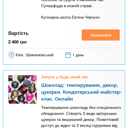
Суперфуди в кожній страві.
Кулінарна школа Євгена Чернухи
Вартість
Записатися
2 400
грн
Київ
Шевченківський
1 день
Запуск у будь-який час
Шоколад: темперування, декор,
цукерки. Кондитерський майстер-
клас. Онлайн
Темперування шоколаду без спеціального
обладнання. Створіть 3 види авторських
цукерок та вишуканий декор. Пожиттєвий
доступ до відео та 3 місяці підтримки від