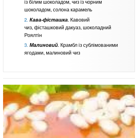
із білим шоколадом, чиз із чорним
шоколадом, солона карамель
Кава-фісташка
. Кавовий
чиз, фісташковий дакуаз, шоколадний
Роялтін
Малиновий
. Крамбл із сублімованими
ягодами, малиновий чиз