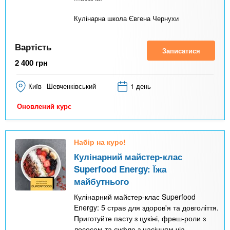
Кулінарна школа Євгена Чернухи
Вартість
Записатися
2 400
грн
Київ
Шевченківський
1 день
Оновлений курс
Набір на курс!
Кулінарний майстер-клас
Superfood Energy: Їжа
майбутнього
Кулінарний майстер-клас Superfood
Energy: 5 страв для здоров'я та довголіття.
Приготуйте пасту з цукіні, фреш-роли з
лососем та суфле з насінням чіа.