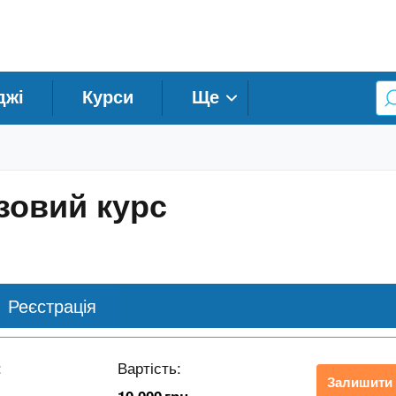
джі
Курси
Ще
азовий курс
Реєстрація
:
Вартість:
Залишити 