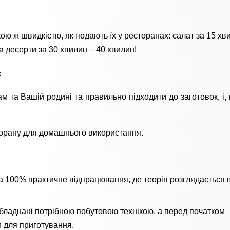
ою ж швидкістю, як подають їх у ресторанах: салат за 15 хв
а десерти за 30 хвилин – 40 хвилин!
к
ам та Вашій родині та правильно підходити до заготовок, і,
торану для домашнього використання.
а 100% практичне відпрацювання, де теорія розглядається 
обладнані потрібною побутовою технікою, а перед початком
и для приготування.