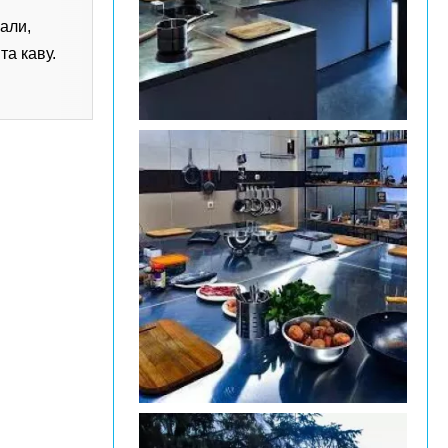
іали,
та каву.