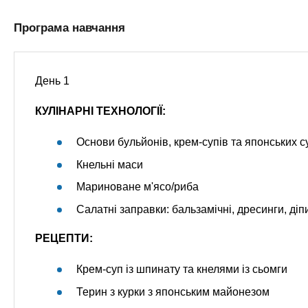
Програма навчання
День 1
КУЛІНАРНІ ТЕХНОЛОГІЇ:
Основи бульйонів, крем-супів та японських с
Кнельні маси
Мариноване м'ясо/риба
Салатні заправки: бальзамічні, дресинги, діп
РЕЦЕПТИ:
Крем-суп із шпинату та кнелями із сьомги
Терин з курки з японським майонезом