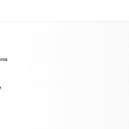
упів
и