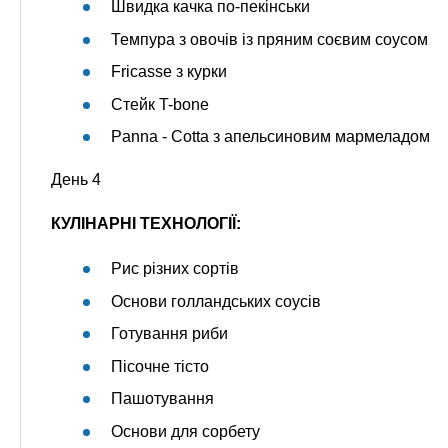
Швидка качка по-пекінськи
Темпура з овочів із пряним соєвим соусом
Fricasse з курки
Стейк T-bone
Panna - Cotta з апельсиновим мармеладом
День 4
КУЛІНАРНІ ТЕХНОЛОГІЇ:
Рис різних сортів
Основи голландських соусів
Готування риби
Пісочне тісто
Пашотування
Основи для сорбету