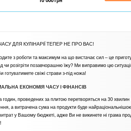
10 000
грн
АСУ ДЛЯ КУЛІНАРІЇ ТЕПЕР НЕ ПРО ВАС!
дите з роботи та максимум на що вистачає сил – це пригот
д чи розігріти позавчорашню їжу? Ми виправимо цю ситуаці
и готуватимете свіжі страви з-під ножа!
АЛЬНА ЕКОНОМІЯ ЧАСУ І ФІНАНСІВ
а годин, проведених за плитою перетворяться на 30 хвилин
ння, а витрачена сума на продукти буде найраціональнішо
витрат у Вашому бюджеті, адже Ви не викинете ні грама про
!