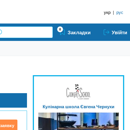
укр
|
рус
0
Закладки
Увійти
Кулінарна школа Євгена Чернухи
заявку