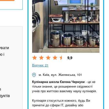
увати
ю і
9,9
Відгуки: 21
м. Київ, вул. Жилянська, 101
Кулінарна школа Євгена Чернухи
- це не
тільки знання, це розширення свідомості
ю
учнів про життєво важливу науку кулінарія.
дуктів
Кулінарія стосується кожного, будь Ви
причетні до сфери IT, дизайну або