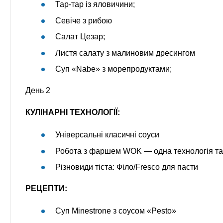
Тар-тар із яловичини;
Севіче з рибою
Салат Цезар;
Листя салату з малиновим дресингом
Суп «Nabe» з морепродуктами;
День 2
КУЛІНАРНІ ТЕХНОЛОГІЇ:
Універсальні класичні соуси
Робота з фаршем WOK — одна технологія та
Різновиди тіста: Філо/Fresco для пасти
РЕЦЕПТИ:
Суп Minestrone з соусом «Pesto»