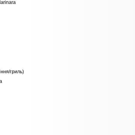
Marinara
іння/гриль)
а