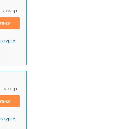
7986
грн
атися
о курсе
9790
грн
атися
о курсе