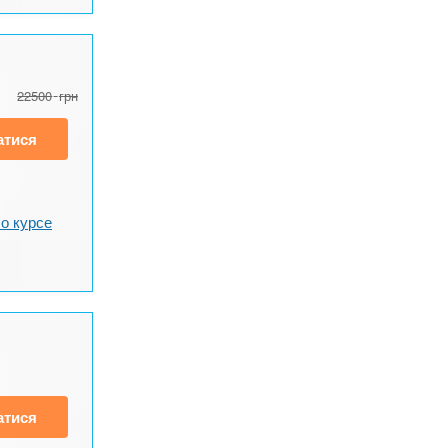
22500
грн
атися
о курсе
атися