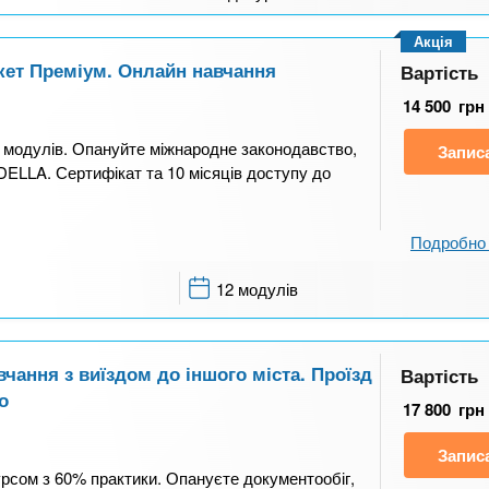
Акція
акет Преміум. Онлайн навчання
Вартість
14 500
грн
5 модулів. Опануйте міжнародне законодавство,
Запис
 DELLA. Сертифікат та 10 місяців доступу до
Подробно 
12 модулів
вчання з виїздом до іншого міста. Проїзд
Вартість
о
17 800
грн
Запис
урсом з 60% практики. Опануєте документообіг,