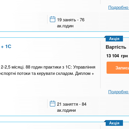
Подробно 
19 занять - 76
ак.годин
Акція
 + 1С
Вартість
13 104
грн
2-2,5 місяці. 88 годин практики з 1С: Управління
Запис
анспортні потоки та керувати складом. Диплом +
Подробно 
21 заняття - 84
ак.години
Акція