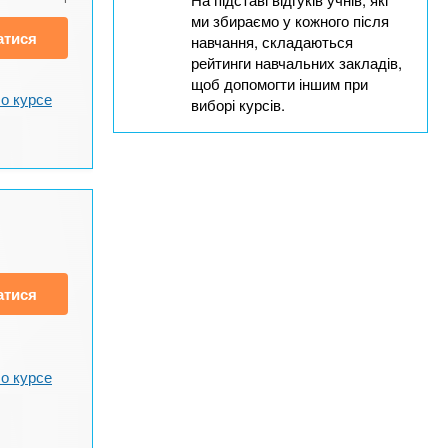
ми збираємо у кожного після
атися
навчання, складаються
рейтинги навчальних закладів,
щоб допомогти іншим при
о курсе
виборі курсів.
атися
о курсе