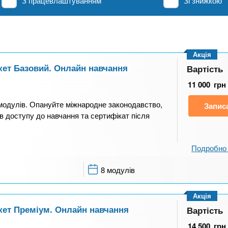
З працевлаштуванням
Зі знижкою
Акція
акет Базовий. Онлайн навчання
Вартість
11 000
грн
 модулів. Опануйте міжнародне законодавство,
Запис
ів доступу до навчання та сертифікат після
Подробно 
8 модулів
Акція
акет Преміум. Онлайн навчання
Вартість
14 500
грн