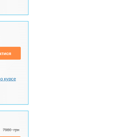
атися
о курсе
7980
грн