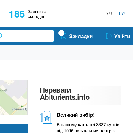
185
Заявок за
укр
|
рус
сьогодні
0
Закладки
Увійти
Переваги
Abiturients.info
Великий вибір!
В нашому каталозі 3327 курсів
від 1096 навчальних центрів