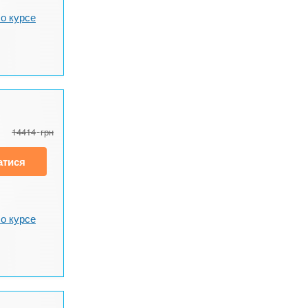
о курсе
14414
грн
атися
о курсе