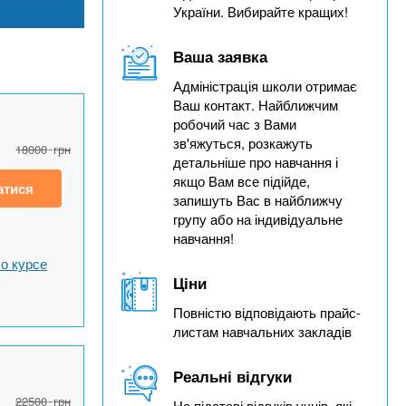
України. Вибирайте кращих!
Ваша заявка
Адміністрація школи отримає
Ваш контакт. Найближчим
робочий час з Вами
зв'яжуться, розкажуть
18000
грн
детальніше про навчання і
якщо Вам все підійде,
атися
запишуть Вас в найближчу
групу або на індивідуальне
навчання!
о курсе
Ціни
Повністю відповідають прайс-
листам навчальних закладів
Реальні відгуки
22500
грн
На підставі відгуків учнів, які