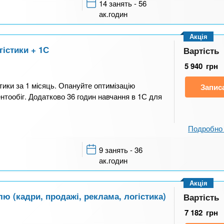
14 занять - 56
ак.годин
Акція
гістики + 1С
Вартість
5 940
грн
тики за 1 місяць. Опануйте оптимізацію
Запис
нтообіг. Додатково 36 годин навчання в 1С для
Подробно 
9 занять - 36
ак.годин
Акція
 (кадри, продажі, реклама, логістика)
Вартість
7 182
грн