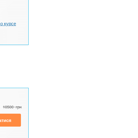
о курсе
10500
грн
атися