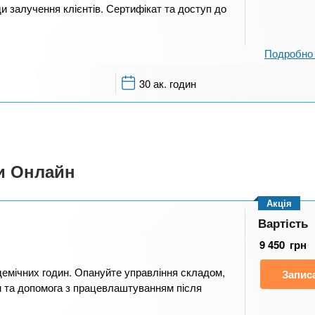
и залучення клієнтів. Сертифікат та доступ до
Подробно 
30 ак. годин
си Онлайн
Акція
Вартість
9 450
грн
демічних годин. Опануйте управління складом,
Запис
м та допомога з працевлаштуванням після