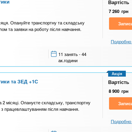
тики
Вартість
7 260
грн
ісяця. Опануйте транспортну та складську
Запис
лом та заявки на роботу після навчання.
Подробно 
11 занять - 44
ак.години
Акція
тики та ЗЕД +1С
Вартість
8 900
грн
а 2 місяці. Опануєте складську, транспортну
Запис
а з працевлаштуванням після навчання.
Подробно 