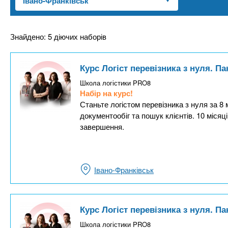
n
т
и
е
х
t
р
з
і
Знайдено: 5 діючих наборів
а
а
s
л
к
Курс Логіст перевізника з нуля. П
у
л
.
Школа логістики PRO8
а
Набір на курс!
д
Станьте логістом перевізника з нуля за 8
i
документообіг та пошук клієнтів. 10 місяц
і
завершення.
в
n
f
Івано-Франківськ
o
Курс Логіст перевізника з нуля. П
Школа логістики PRO8