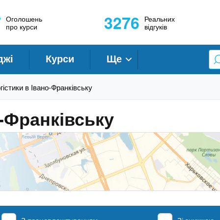
7
3276
Оголошень
Реальних
про курси
відгуків
джі
Курси
Ще
гістики в Івано-Франківську
о-Франківську