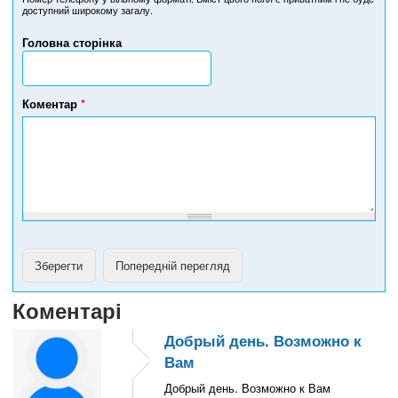
доступний широкому загалу.
е
р
Головна сторінка
т
е
л
е
Коментар
*
ф
о
н
у
Коментарі
Добрый день. Возможно к
Вам
Добрый день. Возможно к Вам