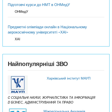
Підготовчі курси до НМТ в ОНМедУ
ОНМедУ
Предметні олімпіади онлайн в Національному
аерокосмічному університеті «ХАІ»
ХАІ
Найпопулярніші ЗВО
Харківський інститут МАУП
C СОЦІАЛЬНІ НАУКИ, ЖУРНАЛІСТИКА ТА ІНФОРМАЦІЯ
D БІЗНЕС, АДМІНІСТРУВАННЯ ТА ПРАВО
Міжрегіональна Академія