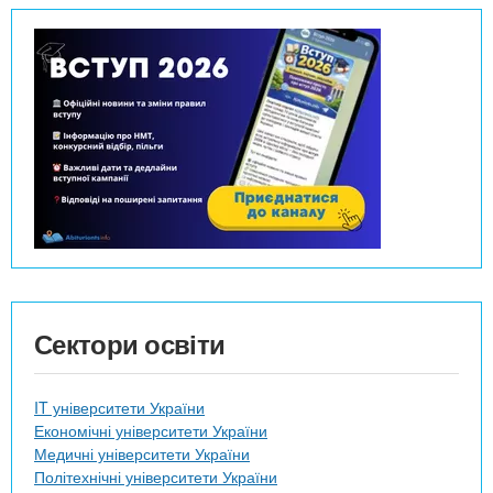
Сектори освіти
IT університети України
Економічні університети України
Медичні університети України
Політехнічні університети України