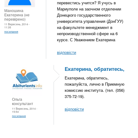
перевестись учится? Я учусь в
Мариуполе на заочном отделении
Маношина
Екатерина (не
Донецкого государственного
перевірено)
университета управления (ДонГУУ)
11 Вересень, 2014 -
на факультете менеджмент в
11:35
посилання
непроизводственной сфере на 6
курсе. С Уважением Екатерина
відповісти
Екатерина, обратитесь,
Екатерина, обратитесь,
пожалуйста, лично в Приемную
комиссию института. (тел. (056)
375-72-19).
Ольга
консультант
відповісти
11 Вересень, 2014 -
15:54
посилання