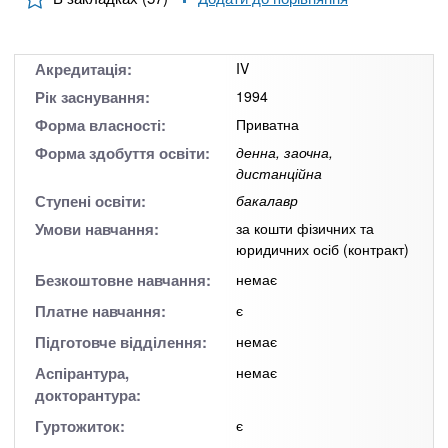
n
MBA
е
и
р
х
t
і
Онлайн курси
а
з
Акредитація:
IV
л
а
s
Рік заснування:
1994
у
к
За кордоном
Форма власності:
Приватна
.
л
Форма здобуття освіти:
денна, заочна,
дистанційна
а
Ступені освіти:
бакалавр
i
д
Умови навчання:
за кошти фізичних та
і
юридичних осіб (контракт)
n
в
Безкоштовне навчання:
немає
Платне навчання:
є
f
Підготовче відділення:
немає
o
Аспірантура,
немає
докторантура:
Гуртожиток:
є