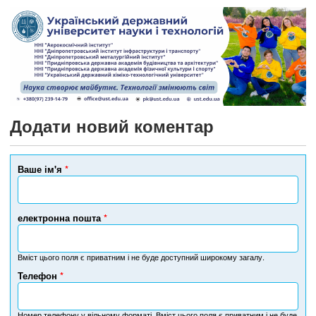
Додати новий коментар
Ваше ім'я
*
електронна пошта
*
Вміст цього поля є приватним і не буде доступний широкому загалу.
Телефон
*
Н
о
м
Номер телефону у вільному форматі. Вміст цього поля є приватним і не буде