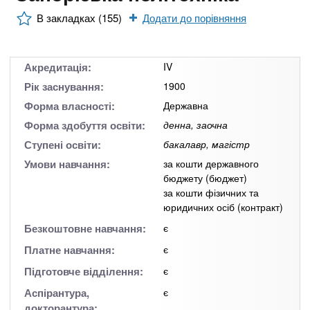
n
MBA
е
и
р
В закладках (155)
Додати до порівняння
х
t
і
Онлайн курси
а
з
л
а
s
Акредитація:
IV
у
к
За кордоном
Рік заснування:
1900
.
л
Форма власності:
Державна
а
Форма здобуття освіти:
денна, заочна
i
д
Ступені освіти:
бакалавр, магістр
і
Умови навчання:
за кошти державного
бюджету (бюджет)
n
в
за кошти фізичних та
юридичних осіб (контракт)
f
Безкоштовне навчання:
є
Платне навчання:
є
o
Підготовче відділення:
є
Аспірантура,
є
докторантура: