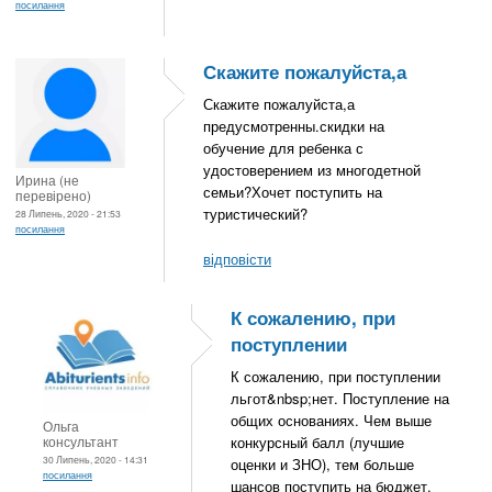
посилання
Скажите пожалуйста,а
Скажите пожалуйста,а
предусмотренны.скидки на
обучение для ребенка с
удостоверением из многодетной
Ирина (не
семьи?Хочет поступить на
перевірено)
туристический?
28 Липень, 2020 - 21:53
посилання
відповісти
К сожалению, при
поступлении
К сожалению, при поступлении
льгот&nbsp;нет. Поступление на
общих основаниях. Чем выше
Ольга
консультант
конкурсный балл (лучшие
30 Липень, 2020 - 14:31
оценки и ЗНО), тем больше
посилання
шансов поступить на бюджет.