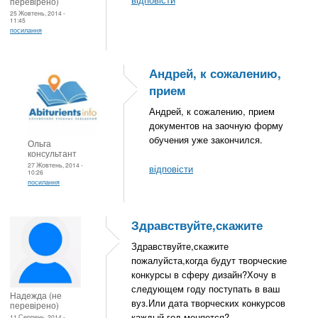
перевірено)
25 Жовтень, 2014 -
11:45
посилання
Андрей, к сожалению,
прием
Андрей, к сожалению, прием
документов на заочную форму
обучения уже закончился.
Ольга
консультант
27 Жовтень, 2014 -
відповісти
10:26
посилання
Здравствуйте,скажите
Здравствуйте,скажите
пожалуйста,когда будут творческие
конкурсы в сферу дизайн?Хочу в
следующем году поступать в ваш
Надежда (не
вуз.Или дата творческих конкурсов
перевірено)
каждый год меняется?
11 Серпень, 2014 -