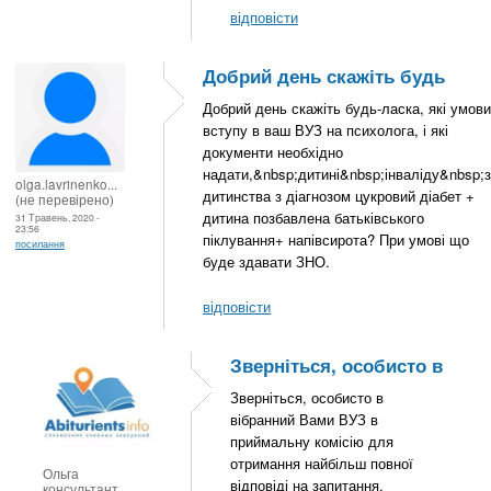
відповісти
Добрий день скажіть будь
Добрий день скажіть будь-ласка, які умови
вступу в ваш ВУЗ на психолога, і які
документи необхідно
надати,&nbsp;дитині&nbsp;інваліду&nbsp;з
olga.lavrinenko...
дитинства з діагнозом цукровий діабет +
(не перевірено)
дитина позбавлена батьківського
31 Травень, 2020 -
23:56
піклування+ напівсирота? При умові що
посилання
буде здавати ЗНО.
відповісти
Зверніться, особисто в
Зверніться, особисто в
вібранний Вами ВУЗ в
приймальну комісію для
отримання найбільш повної
Ольга
відповіді на запитання.
консультант