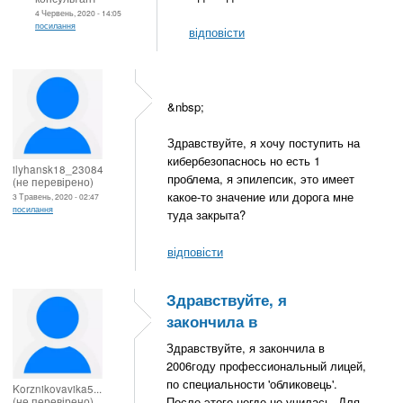
4 Червень, 2020 - 14:05
посилання
відповісти
&nbsp;
Здравствуйте, я хочу поступить на
кибербезопаснось но есть 1
ilyhansk18_23084
проблема, я эпилепсик, это имеет
(не перевірено)
какое-то значение или дорога мне
3 Травень, 2020 - 02:47
посилання
туда закрыта?
відповісти
Здравствуйте, я
закончила в
Здравствуйте, я закончила в
2006году профессиональный лицей,
по специальности 'обликовець'.
Korznikovavika5...
(не перевірено)
После этого негде не училась. Для