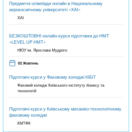
Предметні олімпіади онлайн в Національному
аерокосмічному університеті «ХАІ»
ХАІ
БЕЗКОШТОВНІ онлайн-курси підготовки до НМТ
«LEVEL UP НМТ»
НЮУ ім. Ярослава Мудрого
02 Жовтень
Підготовчі курси у Фаховому коледжі КІБіТ
Фаховий коледж Київського інституту бізнесу та
технологій
Підготовчі курси у Київському механіко-технологічному
фаховому коледжі
КМТФК