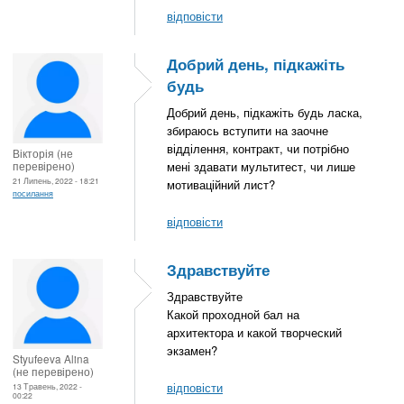
відповісти
Добрий день, підкажіть
будь
Добрий день, підкажіть будь ласка,
збираюсь вступити на заочне
відділення, контракт, чи потрібно
Вікторія (не
перевірено)
мені здавати мультитест, чи лише
21 Липень, 2022 - 18:21
мотиваційний лист?
посилання
відповісти
Здравствуйте
Здравствуйте
Какой проходной бал на
архитектора и какой творческий
экзамен?
Styufeeva Alina
(не перевірено)
відповісти
13 Травень, 2022 -
00:22