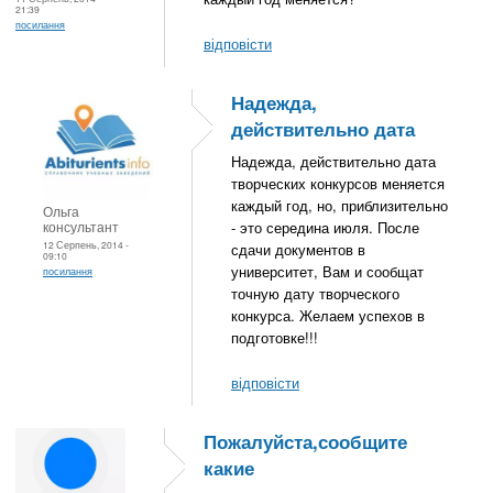
21:39
посилання
відповісти
Надежда,
действительно дата
Надежда, действительно дата
творческих конкурсов меняется
каждый год, но, приблизительно
Ольга
консультант
- это середина июля. После
12 Серпень, 2014 -
сдачи документов в
09:10
университет, Вам и сообщат
посилання
точную дату творческого
конкурса. Желаем успехов в
подготовке!!!
відповісти
Пожалуйста,сообщите
какие