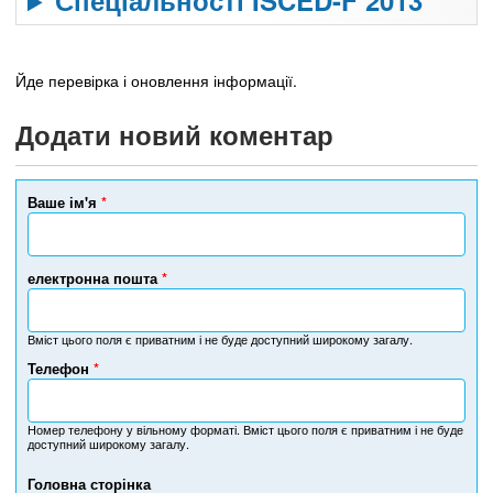
Спеціальності ISCED-F 2013
Йде перевірка і оновлення інформації.
Додати новий коментар
Ваше ім'я
*
електронна пошта
*
Вміст цього поля є приватним і не буде доступний широкому загалу.
Телефон
*
Н
о
м
Номер телефону у вільному форматі. Вміст цього поля є приватним і не буде
доступний широкому загалу.
е
р
Головна сторінка