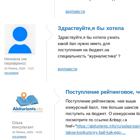
відповісти
Здраствуйте,я бы хотела
Здраствуйте,я бы хотела узнать
какой бал нужно иметь для
поступления на бюджет,на
специальность "журналистика"？
Неонила (не
перевірено)
відповісти
24 Липень, 2020 - 13:21
посилання
Поступление рейтинговое, 
Поступление рейтинговое, чем выше
конкурсный балл, тем больше шансов
поступить на бюджет. О конкурсном б
посмотрите по ссылке:&nbsp;<a
Ольга
href="
https://abiturients.info/ru/poleznoe/
консультант
takoe-konkursnyy-ball-kak-ego-...
30 Липень, 2020 - 14:33
посилання