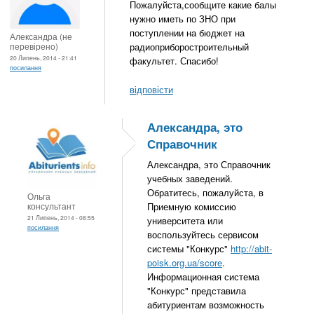
Пожалуйста,сообщите какие балы
нужно иметь по ЗНО при
поступлении на бюджет на
Александра (не
перевірено)
радиоприборостроительный
20 Липень, 2014 - 21:41
факультет. Спасибо!
посилання
відповісти
Александра, это
Справочник
Александра, это Справочник
учебных заведений.
Обратитесь, пожалуйста, в
Ольга
консультант
Приемную комиссию
21 Липень, 2014 - 08:55
университета или
посилання
воспользуйтесь сервисом
системы "Конкурс"
http://abit-
poisk.org.ua/score
.
Информационная система
"Конкурс" представила
абитуриентам возможность