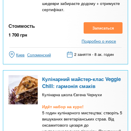
шедеври забираєте додому + отримуєте
сертифікат.
Стоимость
Записаться
1 700
грн
Подробно о курсе
2 заняття - 8 ак. годин
Киев
Соломенский
Кулінарний майстер-клас Veggie
Chill: гармонія смаків
Кулінарна школа Євгена Чернухи
Идёт набор на курс!
5 годин кулінарного мистецтва: створіть 5
вишуканих вегетаріанських страв. Від
оксамитового цезаря до