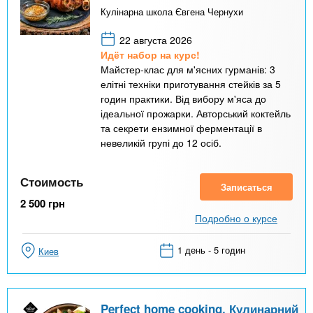
Кулінарна школа Євгена Чернухи
22 августа 2026
Идёт набор на курс!
Майстер-клас для м'ясних гурманів: 3
елітні техніки приготування стейків за 5
годин практики. Від вибору м'яса до
ідеальної прожарки. Авторський коктейль
та секрети ензимної ферментації в
невеликій групі до 12 осіб.
Стоимость
Записаться
2 500
грн
Подробно о курсе
1 день - 5 годин
Киев
Perfect home cooking. Кулинарний