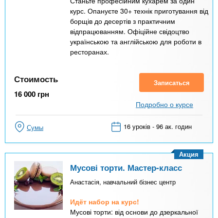
Станьте професійним кухарем за один
курс. Опануєте 30+ технік приготування від
борщів до десертів з практичним
відпрацюванням. Офіційне свідоцтво
українською та англійською для роботи в
ресторанах.
Стоимость
Записаться
16 000
грн
Подробно о курсе
16 уроків - 96 ак. годин
Сумы
Акция
Мусові торти. Мастер-класс
Анастасія, навчальний бізнес центр
Идёт набор на курс!
Мусові торти: від основи до дзеркальної