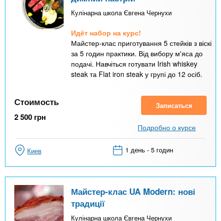
Кулінарна школа Євгена Чернухи
Идёт набор на курс!
Майстер-клас приготування 5 стейків з віскі
за 5 годин практики. Від вибору м'яса до
подачі. Навчіться готувати Irish whiskey
steak та Flat iron steak у групі до 12 осіб.
Стоимость
Записаться
2 500
грн
Подробно о курсе
1 день - 5 годин
Киев
Майстер-клас UA Modern: нові
традиції
Кулінарна школа Євгена Чернухи