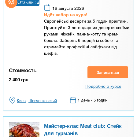
9,9
Отзывы:
4
16 августа 2026
Идёт набор на курс!
Європейські десерти за 5 годин практики.
Приготуйте 3 легендарних десерти своїми
руками: чізкейк, панна-котту та крем-
брюле. Заберіть 6 порцій із собою та
отримайте професійні лайфхаки від
шефів.
Стоимость
Записаться
2 400
грн
Подробно о курсе
1 день - 5 годин
Киев
Шевченковский
Майстер-клас Meat club: Стейк
для гурманів