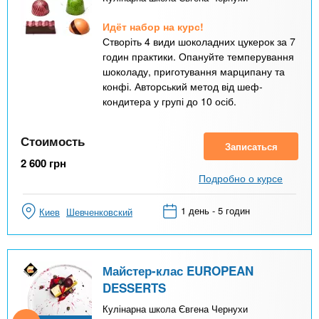
Идёт набор на курс!
Створіть 4 види шоколадних цукерок за 7
годин практики. Опануйте темперування
шоколаду, приготування марципану та
конфі. Авторський метод від шеф-
кондитера у групі до 10 осіб.
Стоимость
Записаться
2 600
грн
Подробно о курсе
1 день - 5 годин
Киев
Шевченковский
Майстер-клас EUROPEAN
DESSERTS
Кулінарна школа Євгена Чернухи