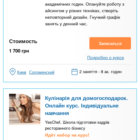
академічних годин. Опануйте роботу з
айсингом у різних техніках, створіть
неповторний дизайн. Гнучкий графік
занять у денний час.
Стоимость
Записаться
1 700
грн
Подробно о курсе
2 заняття - 8 ак. годин
Киев
Соломенский
Кулінарія для домогосподарок.
Онлайн курс. Індивідуальне
навчання
YesChef, Школа підготовки кадрів
ресторанного бізнесу
Идёт набор на курс!