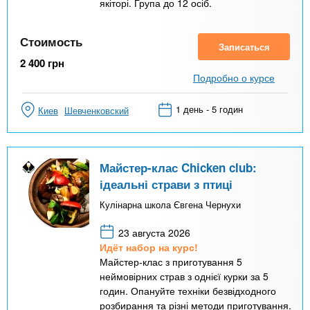
якіторі. Група до 12 осіб.
Стоимость
Записаться
2 400
грн
Подробно о курсе
1 день - 5 годин
Киев
Шевченковский
Майстер-клас Chicken club:
ідеальні страви з птиці
Кулінарна школа Євгена Чернухи
23 августа 2026
Идёт набор на курс!
Майстер-клас з приготування 5
неймовірних страв з однієї курки за 5
годин. Опануйте техніки безвідходного
розбирання та різні методи приготування.