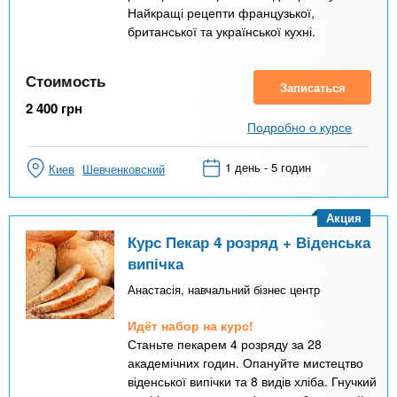
Найкращі рецепти французької,
британської та української кухні.
Стоимость
Записаться
2 400
грн
Подробно о курсе
1 день - 5 годин
Киев
Шевченковский
Акция
Курс Пекар 4 розряд + Віденська
випічка
Анастасія, навчальний бізнес центр
Идёт набор на курс!
Станьте пекарем 4 розряду за 28
академічних годин. Опануйте мистецтво
віденської випічки та 8 видів хліба. Гнучкий