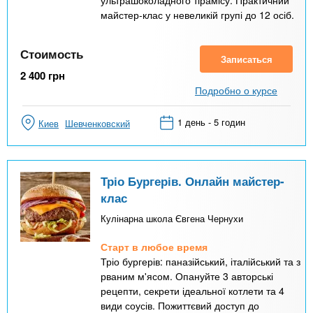
ультрашоколадного тірамісу. Практичний
майстер-клас у невеликій групі до 12 осіб.
Стоимость
Записаться
2 400
грн
Подробно о курсе
1 день - 5 годин
Киев
Шевченковский
Тріо Бургерів. Онлайн майстер-
клас
Кулінарна школа Євгена Чернухи
Старт в любое время
Тріо бургерів: паназійський, італійський та з
рваним м'ясом. Опануйте 3 авторські
рецепти, секрети ідеальної котлети та 4
види соусів. Пожиттєвий доступ до