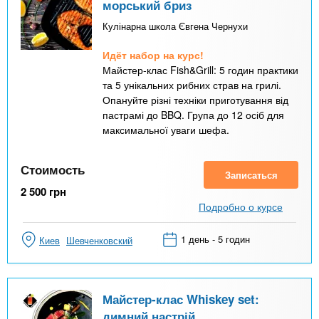
морський бриз
Кулінарна школа Євгена Чернухи
Идёт набор на курс!
Майстер-клас Fish&Grill: 5 годин практики
та 5 унікальних рибних страв на грилі.
Опануйте різні техніки приготування від
пастрамі до BBQ. Група до 12 осіб для
максимальної уваги шефа.
Стоимость
Записаться
2 500
грн
Подробно о курсе
1 день - 5 годин
Киев
Шевченковский
Майстер-клас Whiskey set:
димний настрій