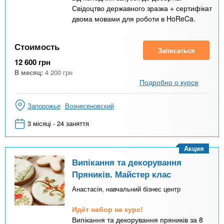
Свідоцтво державного зразка + сертифікат
двома мовами для роботи в HoReCa.
Стоимость
Записаться
12 600
грн
В месяц:
4 200
грн
Подробно о курсе
Запорожье
Вознесеновский
3 місяці - 24 заняття
Акция
Випікання та декорування
Пряників. Майстер клас
Анастасія, навчальний бізнес центр
Идёт набор на курс!
Випікання та декорування пряників за 8