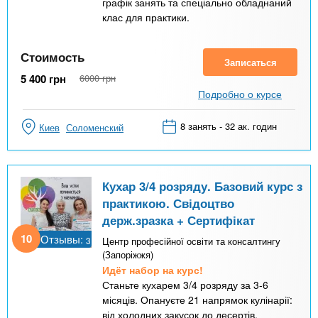
графік занять та спеціально обладнаний
клас для практики.
Стоимость
Записаться
5 400
грн
6000
грн
Подробно о курсе
8 занять - 32 ак. годин
Киев
Соломенский
Кухар 3/4 розряду. Базовий курс з
практикою. Свідоцтво
держ.зразка + Сертифікат
10
Отзывы:
3
Центр професійної освіти та консалтингу
(Запоріжжя)
Идёт набор на курс!
Станьте кухарем 3/4 розряду за 3-6
місяців. Опануєте 21 напрямок кулінарії:
від холодних закусок до десертів.