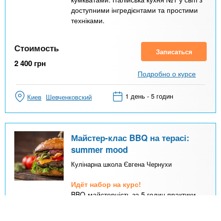
доступними інгредієнтами та простими
техніками.
Стоимость
Записаться
2 400
грн
Подробно о курсе
1 день - 5 годин
Киев
Шевченковский
Майстер-клас BBQ на терасі:
summer mood
Кулінарна школа Євгена Чернухи
Идёт набор на курс!
BBQ-майстерність за 5 годин практики.
Опануйте 3 фірмові страви: соковитий
стейк-салат, ідеальний бургер та кремове