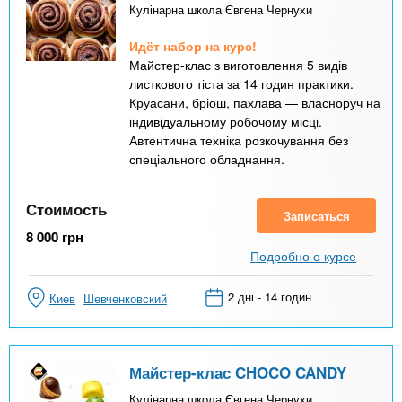
Кулінарна школа Євгена Чернухи
Идёт набор на курс!
Майстер-клас з виготовлення 5 видів
листкового тіста за 14 годин практики.
Круасани, бріош, пахлава — власноруч на
індивідуальному робочому місці.
Автентична техніка розкочування без
спеціального обладнання.
Стоимость
Записаться
8 000
грн
Подробно о курсе
2 дні - 14 годин
Киев
Шевченковский
Майстер-клас CHOCO CANDY
Кулінарна школа Євгена Чернухи