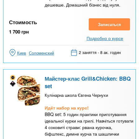
дешевше. Домашний бізнес від нуля.
Стоимость
Записаться
1 700
грн
Подробно о курсе
2 заняття - 8 ак. годин
Киев
Соломенский
Майстер-клас Grill&Chicken: BBQ
set
Кулінарна школа Євгена Чернухи
Идёт набор на курс!
BBQ set: 5 годин практики приготування
ідеальної курки на грилі. Навчіться готувати
4 соковиті страви: рвана курочка,
біфштекс, димне курча та шашлички