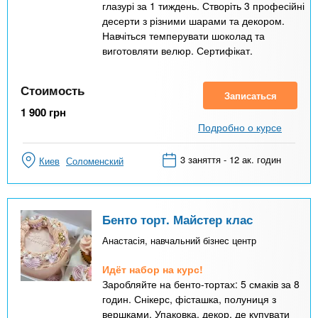
глазурі за 1 тиждень. Створіть 3 професійні
десерти з різними шарами та декором.
Навчіться темперувати шоколад та
виготовляти велюр. Сертифікат.
Стоимость
Записаться
1 900
грн
Подробно о курсе
3 заняття - 12 ак. годин
Киев
Соломенский
Бенто торт. Майстер клас
Анастасія, навчальний бізнес центр
Идёт набор на курс!
Заробляйте на бенто-тортах: 5 смаків за 8
годин. Снікерс, фісташка, полуниця з
вершками. Упаковка, декор, де купувати