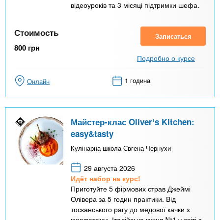
відеоуроків та 3 місяці підтримки шефа.
Стоимость
Записаться
800
грн
Подробно о курсе
1 година
Онлайн
Майстер-клас Oliverʼs Kitchen:
easy&tasty
Кулінарна школа Євгена Чернухи
29 августа 2026
Идёт набор на курс!
Приготуйте 5 фірмових страв Джеймі
Олівера за 5 годин практики. Від
тосканського рагу до медової качки з
кумкватами. Італійська кухня №1 у світі з