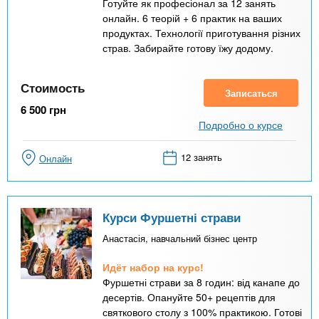
Готуйте як професіонал за 12 занять
онлайн. 6 теорій + 6 практик на ваших
продуктах. Технології приготування різних
страв. Забирайте готову їжу додому.
Стоимость
Записаться
6 500
грн
Подробно о курсе
12 занять
Онлайн
Курси Фуршетні страви
Анастасія, навчальний бізнес центр
Идёт набор на курс!
Фуршетні страви за 8 годин: від канапе до
десертів. Опануйте 50+ рецептів для
святкового столу з 100% практикою. Готові